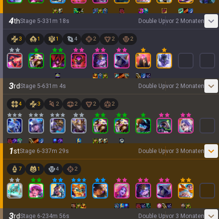
4
th
Stage
5
-
3
31
m
18
s
Double Up
vor 2 Monaten
3
1
1
4
2
2
2
3
rd
Stage
5
-
6
31
m
4
s
Double Up
vor 2 Monaten
4
3
2
2
2
2
1
st
Stage
6
-
3
37
m
29
s
Double Up
vor 3 Monaten
7
1
4
2
3
rd
Stage
6
-
2
34
m
56
s
Double Up
vor 3 Monaten