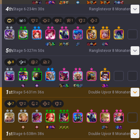
4
th
Stage
6
-
2
34
m
30
s
Rangliste
vor 8 Monaten
1
5
2
2
2
1
2
2
5
th
Stage
5
-
3
27
m
50
s
Rangliste
vor 8 Monaten
8
4
2
2
1
st
Stage
5
-
6
31
m
36
s
Double Up
vor 8 Monaten
7
2
2
2
2
1
st
Stage
6
-
5
38
m
38
s
Double Up
vor 8 Monaten