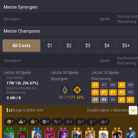
Meiste Synergien
Durchschnit
Synergien
Spiele
Platzierung
Meiste Champions
All Costs
$1
$2
$3
$4
$5+
Durchschnit
Champion
Spiele
Platzierung
Letzte 30 Spiele
Letzte 30 Spiele-
Letzte 15 Spiele-
Top-4-Rate
Synergien
Platzierung
17
W
13
L (
56.67
%)
#
1
#
7
#
5
#
1
#
6
Durchschnittliche
#
1
#
1
#
1
#
1
#
7
Platzierung
85.71
%
71.43
%
3.6
th
/ 8
#
3
#
4
#
5
#
1
#
1
1
st
Stage
6
-
3
36
m
50
s
Double Up
vor 2 Monaten
1
1
1
4
2
2
2
1
3