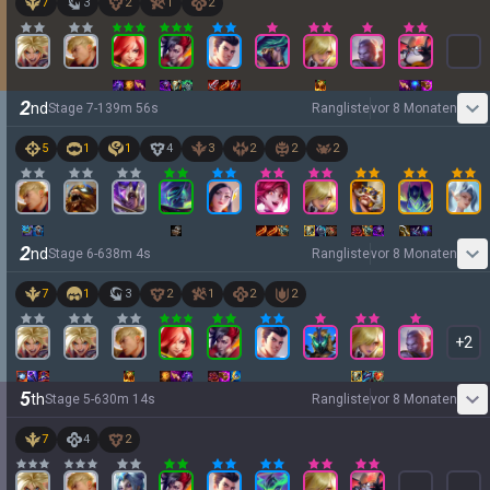
7
3
2
1
2
2
nd
Stage
7
-
1
39
m
56
s
Rangliste
vor 8 Monaten
5
1
1
4
3
2
2
2
2
nd
Stage
6
-
6
38
m
4
s
Rangliste
vor 8 Monaten
7
1
3
2
1
2
2
+
2
5
th
Stage
5
-
6
30
m
14
s
Rangliste
vor 8 Monaten
7
4
2