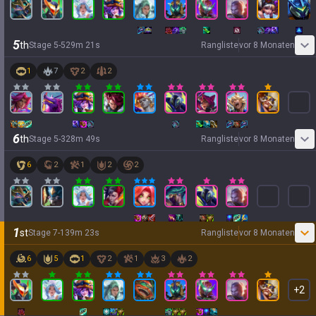
5
th
Stage
5
-
5
29
m
21
s
Rangliste
vor 8 Monaten
1
7
2
2
6
th
Stage
5
-
3
28
m
49
s
Rangliste
vor 8 Monaten
6
2
1
2
2
1
st
Stage
7
-
1
39
m
23
s
Rangliste
vor 8 Monaten
6
5
1
2
1
3
2
+
2