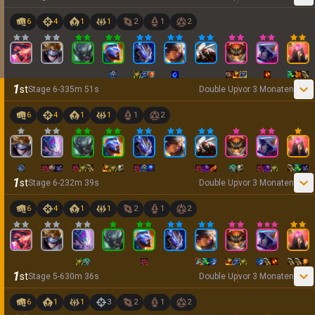
6
4
1
1
2
1
2
1
st
Stage
6
-
3
35
m
51
s
Double Up
vor 3 Monaten
6
4
1
1
1
2
1
st
Stage
6
-
2
32
m
39
s
Double Up
vor 3 Monaten
6
4
1
1
2
1
2
1
st
Stage
5
-
6
30
m
36
s
Double Up
vor 3 Monaten
6
1
1
3
2
1
2