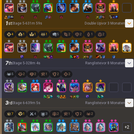
1
st
Stage
5
-
6
31
m
59
s
Double Up
vor 3 Monaten
4
1
1
1
5
2
2
1
2
7
th
Stage
5
-
3
28
m
4
s
Rangliste
vor 8 Monaten
5
2
2
1
2
2
3
rd
Stage
6
-
6
39
m
5
s
Rangliste
vor 8 Monaten
7
1
4
3
2
1
2
2
+
2