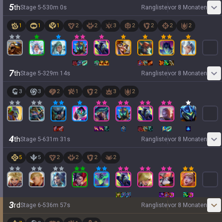
5
th
Stage
5
-
5
30
m
0
s
Rangliste
vor 8 Monaten
1
1
1
2
2
3
2
2
2
2
7
th
Stage
5
-
3
29
m
14
s
Rangliste
vor 8 Monaten
3
3
2
1
2
3
2
4
th
Stage
5
-
6
31
m
31
s
Rangliste
vor 8 Monaten
5
5
2
2
2
2
3
rd
Stage
6
-
5
36
m
57
s
Rangliste
vor 8 Monaten