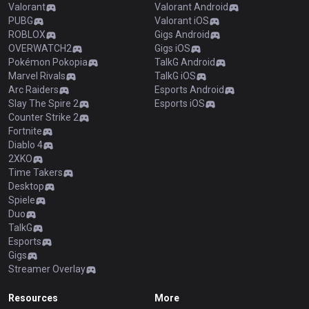
Valorant
Valorant Android
PUBG
Valorant iOS
ROBLOX
Gigs Android
OVERWATCH2
Gigs iOS
Pokémon Pokopia
TalkG Android
Marvel Rivals
TalkG iOS
Arc Raiders
Esports Android
Slay The Spire 2
Esports iOS
Counter Strike 2
Fortnite
Diablo 4
2XKO
Time Takers
Desktop
Spiele
Duo
TalkG
Esports
Gigs
Streamer Overlay
Resources
More