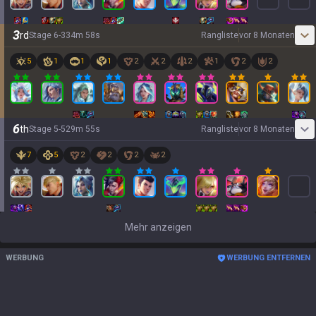
3
rd
Stage
6
-
3
34
m
58
s
Rangliste
vor 8 Monaten
5
1
1
1
2
2
2
1
2
2
6
th
Stage
5
-
5
29
m
55
s
Rangliste
vor 8 Monaten
7
5
2
2
2
2
Mehr anzeigen
WERBUNG
WERBUNG ENTFERNEN