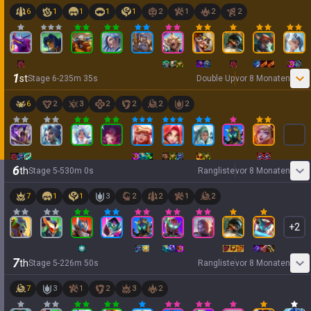
6
1
1
1
1
2
1
2
2
1
st
Stage
6
-
2
35
m
35
s
Double Up
vor 8 Monaten
6
2
3
2
2
2
2
6
th
Stage
5
-
5
30
m
0
s
Rangliste
vor 8 Monaten
7
1
1
3
2
2
1
2
+
2
7
th
Stage
5
-
2
26
m
50
s
Rangliste
vor 8 Monaten
7
3
1
2
3
2