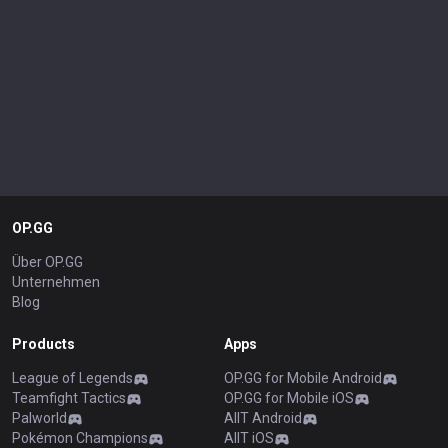
OP.GG
Über OP.GG
Unternehmen
Blog
Products
Apps
League of Legends
OP.GG for Mobile Android
Teamfight Tactics
OP.GG for Mobile iOS
Palworld
AllT Android
Pokémon Champions
AllT iOS