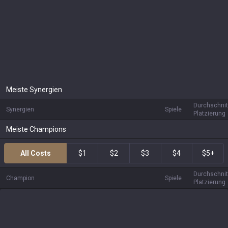
Meiste Synergien
Durchschnit
Synergien
Spiele
Platzierung
Meiste Champions
All Costs
$1
$2
$3
$4
$5+
Durchschnit
Champion
Spiele
Platzierung