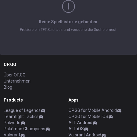
Keine Spielhistorie gefunden.
Probiere ein TFT-Spiel aus und versuche die Suche erneut.
OP.GG
Über OP.GG
Unternehmen
Blog
Products
Apps
League of Legends
OP.GG for Mobile Android
Teamfight Tactics
OP.GG for Mobile iOS
Palworld
AllT Android
Pokémon Champions
AllT iOS
Valorant
Valorant Android