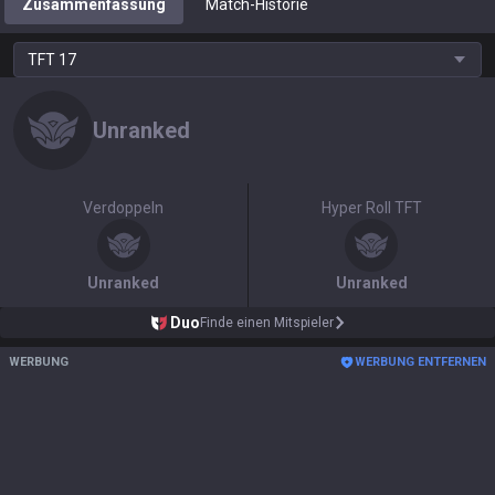
Zusammenfassung
Match-Historie
TFT
17
Unranked
Verdoppeln
Hyper Roll TFT
Unranked
Unranked
Duo
Finde einen Mitspieler
WERBUNG
WERBUNG ENTFERNEN