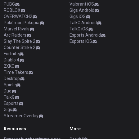
PUBG
Valorant iOS
ROBLOX
Gigs Android
OVERWATCH2
Gigs iOS
Pokémon Pokopia
TalkG Android
Marvel Rivals
TalkG iOS
Arc Raiders
Esports Android
Slay The Spire 2
Esports iOS
Counter Strike 2
Fortnite
Diablo 4
2XKO
Time Takers
Desktop
Spiele
Duo
TalkG
Esports
Gigs
Streamer Overlay
Resources
More