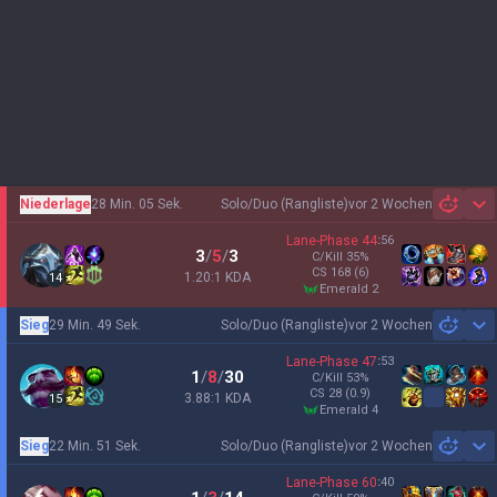
Niederlage
28 Min. 05 Sek.
Solo/Duo (Rangliste)
vor 2 Wochen
Sh
Lane-Phase
44
:
56
3
/
5
/
3
C/Kill
35
%
CS
168
(6)
1.20:1 KDA
14
emerald 2
Sieg
29 Min. 49 Sek.
Solo/Duo (Rangliste)
vor 2 Wochen
Sh
Lane-Phase
47
:
53
1
/
8
/
30
C/Kill
53
%
CS
28
(0.9)
3.88:1 KDA
15
emerald 4
Sieg
22 Min. 51 Sek.
Solo/Duo (Rangliste)
vor 2 Wochen
Sh
Lane-Phase
60
:
40