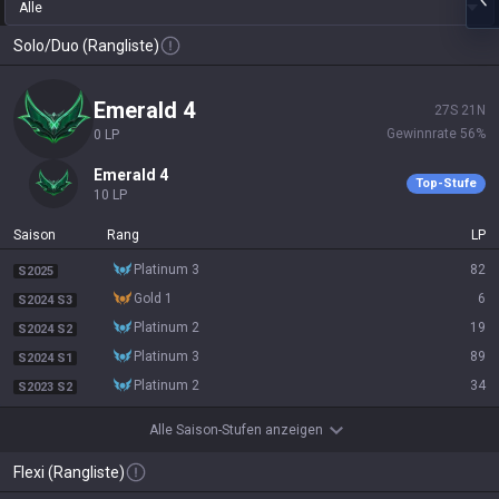
Alle
Solo/Duo (Rangliste)
emerald 4
27
S
21
N
Gewinnrate
56
%
0
LP
emerald 4
Top-Stufe
10
LP
Saison
Rang
LP
platinum 3
82
S2025
gold 1
6
S2024 S3
platinum 2
19
S2024 S2
platinum 3
89
S2024 S1
platinum 2
34
S2023 S2
Alle Saison-Stufen anzeigen
Flexi (Rangliste)