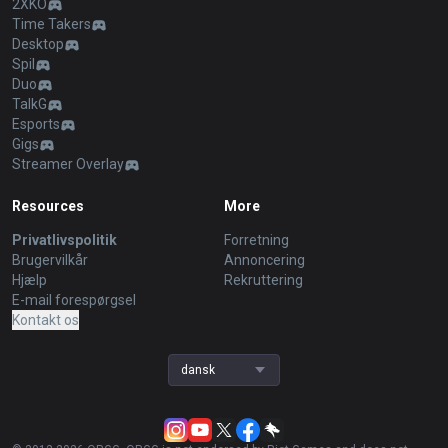
2XKO
Time Takers
Desktop
Spil
Duo
TalkG
Esports
Gigs
Streamer Overlay
Resources
More
Privatlivspolitik
Forretning
Brugervilkår
Annoncering
Hjælp
Rekruttering
E-mail forespørgsel
Kontakt os
dansk