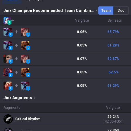
Jinx Champion Recommended Team Combinations
Team
Duo
Valgrate
Sejr sats
0.06%
65.79
%
0.05%
61.29
%
0.07%
60.87
%
0.05%
62.5
%
0.05%
61.29
%
Jinx
Augments
Augments
Valgrate
26.24
%
Critical Rhythm
42,354
Spil
22.96
%