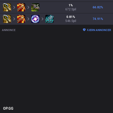
1
%
66.82
%
672
Spil
0.81
%
74.91
%
546
Spil
ANNONCE
FJERN ANNONCER
OP.GG