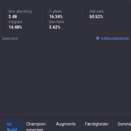
Gns. placering
1. plads
Sejr sats
3.48
16.34%
50.52%
Valgrate
Ban Rate
14.48%
3.62%
ANNONCE
FJERN ANNONCER
vs.
Champion-
Augments
Færdigheder
Genst
Build
synergier