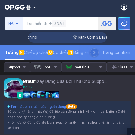
Tìm kiếm người chơi
Tên hiển thị +
#NA1
NA
hallenger Coaching
🏆 Rank Up in 3 Days! Challenger Coachi
Tướng
Chế độ chơi
Cổ điển
Bảng xếp hạng trang phục
Trang cá nhân
thứ t
N
U
N
Support
Global
Emerald +
Class
Braum
Xây Dựng Của Đối Thủ Cho Support, Bản Vá 16.15
Bậc 2
Q
W
E
R
Tóm tắt bình luận của người dùng
Beta
Sử dụng kỹ năng nhảy (W) để tiếp cận đồng minh và kích hoạt khiên (E) để
chặn các kỹ năng định hướng.
Phối hợp với đồng đội để kích hoạt nội tại (P) nhanh chóng và làm choáng
kẻ địch.