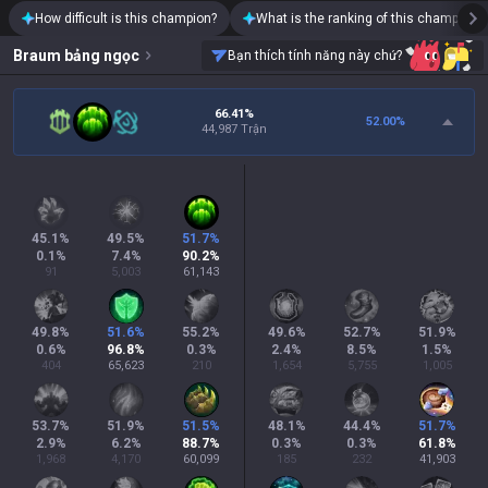
How difficult is this champion?
What is the ranking of this champion?
Braum
bảng ngọc
Bạn thích tính năng này chứ?
66.41%
52.00
%
44,987 Trận
45.1
%
49.5
%
51.7
%
0.1
%
7.4
%
90.2
%
91
5,003
61,143
49.8
%
51.6
%
55.2
%
49.6
%
52.7
%
51.9
%
0.6
%
96.8
%
0.3
%
2.4
%
8.5
%
1.5
%
404
65,623
210
1,654
5,755
1,005
53.7
%
51.9
%
51.5
%
48.1
%
44.4
%
51.7
%
2.9
%
6.2
%
88.7
%
0.3
%
0.3
%
61.8
%
1,968
4,170
60,099
185
232
41,903