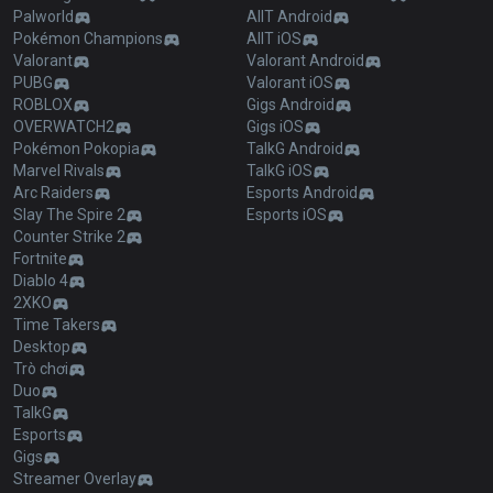
Palworld
AllT Android
Pokémon Champions
AllT iOS
Valorant
Valorant Android
PUBG
Valorant iOS
ROBLOX
Gigs Android
OVERWATCH2
Gigs iOS
Pokémon Pokopia
TalkG Android
Marvel Rivals
TalkG iOS
Arc Raiders
Esports Android
Slay The Spire 2
Esports iOS
Counter Strike 2
Fortnite
Diablo 4
2XKO
Time Takers
Desktop
Trò chơi
Duo
TalkG
Esports
Gigs
Streamer Overlay