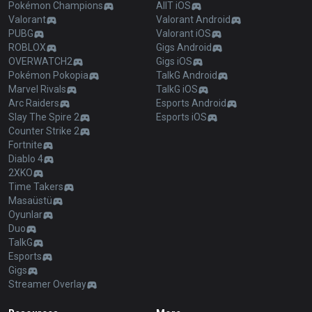
Pokémon Champions
AllT iOS
Valorant
Valorant Android
PUBG
Valorant iOS
ROBLOX
Gigs Android
OVERWATCH2
Gigs iOS
Pokémon Pokopia
TalkG Android
Marvel Rivals
TalkG iOS
Arc Raiders
Esports Android
Slay The Spire 2
Esports iOS
Counter Strike 2
Fortnite
Diablo 4
2XKO
Time Takers
Masaüstü
Oyunlar
Duo
TalkG
Esports
Gigs
Streamer Overlay