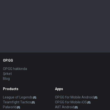
OP.GG
OP.GG hakkında
Şirket
Blog
Products
Apps
League of Legends
OP.GG for Mobile Android
Teamfight Tactics
OP.GG for Mobile iOS
Palworld
AllT Android