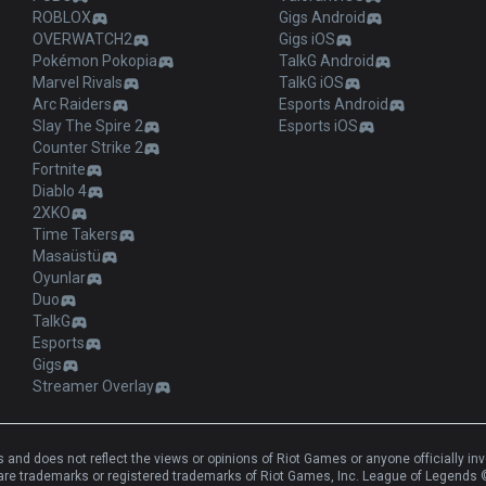
ROBLOX
Gigs Android
OVERWATCH2
Gigs iOS
Pokémon Pokopia
TalkG Android
Marvel Rivals
TalkG iOS
Arc Raiders
Esports Android
Slay The Spire 2
Esports iOS
Counter Strike 2
Fortnite
Diablo 4
2XKO
Time Takers
Masaüstü
Oyunlar
Duo
TalkG
Esports
Gigs
Streamer Overlay
and does not reflect the views or opinions of Riot Games or anyone officially in
e trademarks or registered trademarks of Riot Games, Inc. League of Legends ©