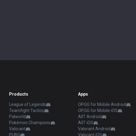
Products
Apps
League of Legends
OP.GG for Mobile Android
Teamfight Tactics
OP.GG for Mobile iOS
Palworld
AllT Android
Pokémon Champions
AllT iOS
Valorant
Valorant Android
PUBG
Valorant iOS