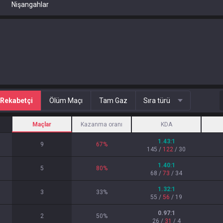
Nişangahlar
Rekabetçi
Ölüm Maçı
Tam Gaz
Sıra türü
Maçlar
Kazanma oranı
KDA
1.43
:1
9
67
%
145
/
122
/
30
1.40
:1
5
80
%
68
/
73
/
34
1.32
:1
3
33
%
55
/
56
/
19
0.97
:1
2
50
%
26
/
31
/
4