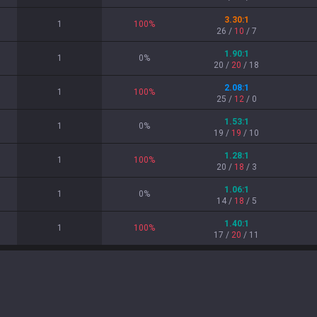
3.30
:1
1
100
%
26
/
10
/
7
1.90
:1
1
0
%
20
/
20
/
18
2.08
:1
1
100
%
25
/
12
/
0
1.53
:1
1
0
%
19
/
19
/
10
1.28
:1
1
100
%
20
/
18
/
3
1.06
:1
1
0
%
14
/
18
/
5
1.40
:1
1
100
%
17
/
20
/
11