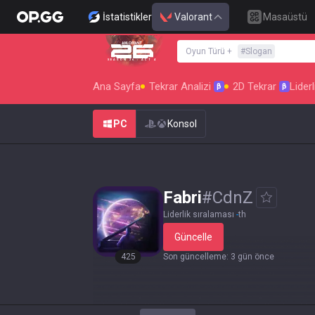
İstatistikler
Valorant
Masaüstü
Oyun Türü
+
#
Slogan
SEASON 26 : ACT 4
Ana Sayfa
Tekrar Analizi
2D Tekrar
Liderl
β
β
PC
Konsol
Fabri
#
CdnZ
Liderlik sıralaması
-
th
Güncelle
425
Son güncelleme
:
3 gün önce