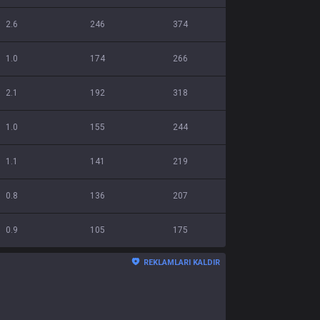
2.6
246
374
1.0
174
266
2.1
192
318
1.0
155
244
1.1
141
219
0.8
136
207
0.9
105
175
REKLAMLARI KALDIR