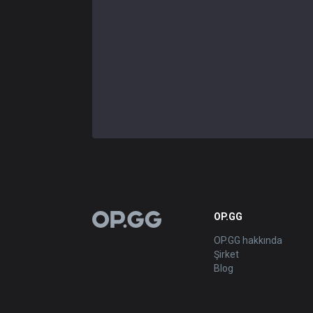
OP.GG
OP.GG
OP.GG hakkında
Şirket
Blog