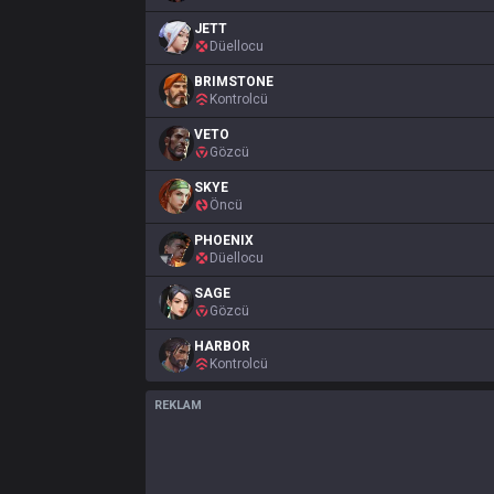
JETT
Düellocu
BRIMSTONE
Kontrolcü
VETO
Gözcü
SKYE
Öncü
PHOENIX
Düellocu
SAGE
Gözcü
HARBOR
Kontrolcü
REKLAM