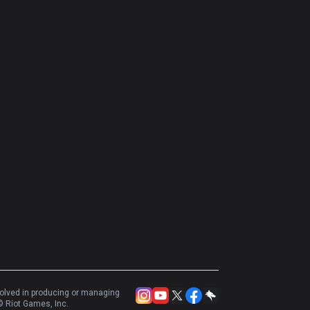
volved in producing or managing
 Riot Games, Inc.