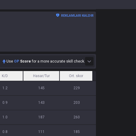
REKLAMLARI KALDIR
Use
OP
Score
for a more accurate skill check.
K/D
Hasar/Tur
Ort. skor
1.2
145
229
0.9
143
203
1.0
187
260
0.8
111
185