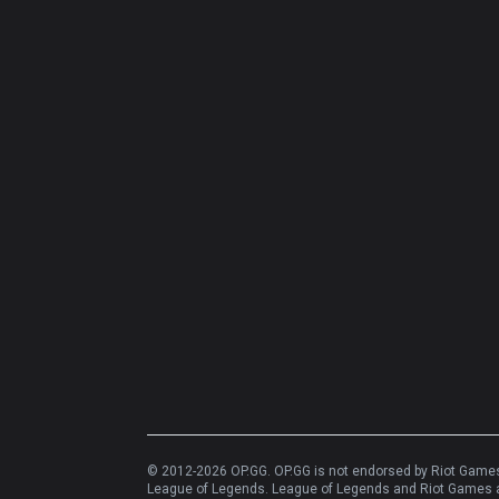
© 2012-
2026
OP.GG. OP.GG is not endorsed by Riot Games 
League of Legends. League of Legends and Riot Games ar