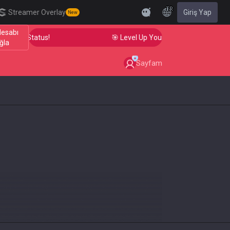
TR
Streamer Overlay
Giriş Yap
New
Hesabı
iant Status!
🎯 Level Up Your Aim to Radiant Status!
ğla
Sayfam