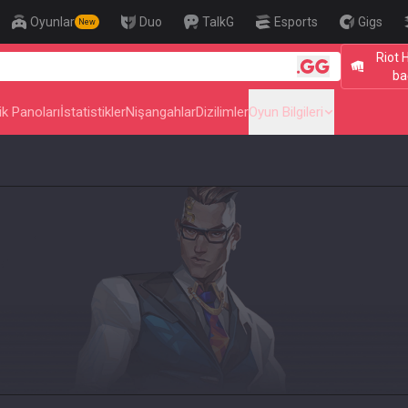
Oyunlar
Duo
TalkG
Esports
Gigs
New
Riot 
🎯 Level Up Your Aim to Rad
ba
ik Panoları
İstatistikler
Nişangahlar
Dizilimler
Oyun Bilgileri