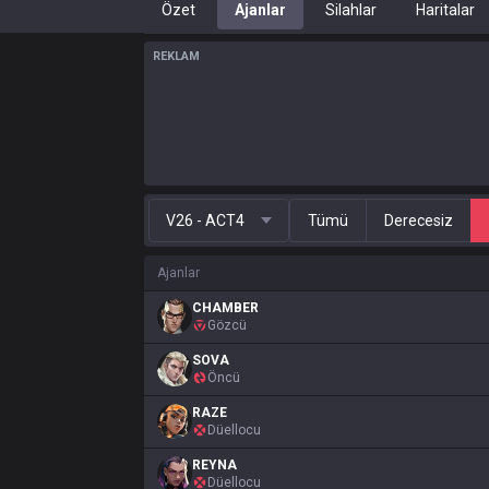
Özet
Ajanlar
Silahlar
Haritalar
REKLAM
V26 - ACT4
Tümü
Derecesiz
Ajanlar
CHAMBER
Gözcü
SOVA
Öncü
RAZE
Düellocu
REYNA
Düellocu