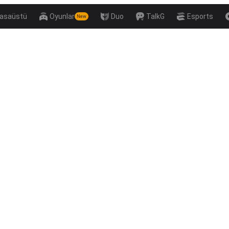
asaüstü
Oyunlar
Duo
TalkG
Esports
New