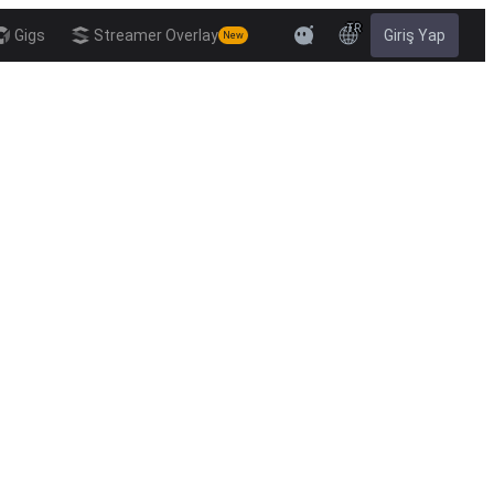
TR
Gigs
Streamer Overlay
Giriş Yap
New