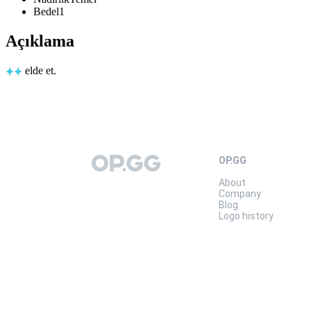
Bedel
1
Açıklama
elde et.
OP.GG
OP.GG
About
Company
Blog
Logo history