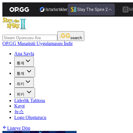
İstatistikler
Slay The Spire 2
M
search
OP.GG Masaüstü Uygulamasını İndir
Ana Sayfa
통계
통계
위키
위키
Liderlik Tablosu
Kayıt
뉴스
Logo Oluşturucu
Listeye Dön