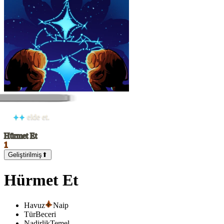
elde et.
Hürmet Et
1
Geliştirilmiş
⬆
Hürmet Et
Havuz
Naip
Tür
Beceri
Nadirlik
Temel