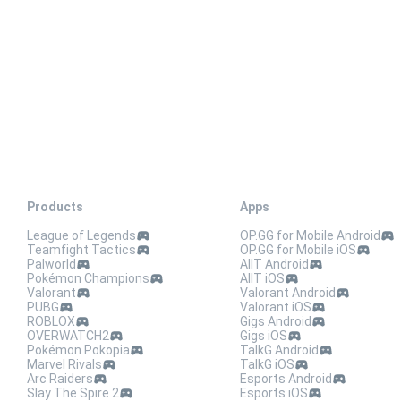
Products
Apps
League of Legends
OP.GG for Mobile Android
Teamfight Tactics
OP.GG for Mobile iOS
Palworld
AllT Android
Pokémon Champions
AllT iOS
Valorant
Valorant Android
PUBG
Valorant iOS
ROBLOX
Gigs Android
OVERWATCH2
Gigs iOS
Pokémon Pokopia
TalkG Android
Marvel Rivals
TalkG iOS
Arc Raiders
Esports Android
Slay The Spire 2
Esports iOS