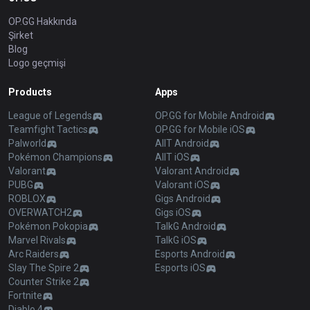
OP.GG Hakkında
Şirket
Blog
Logo geçmişi
Products
Apps
League of Legends
OP.GG for Mobile Android
Teamfight Tactics
OP.GG for Mobile iOS
Palworld
AllT Android
Pokémon Champions
AllT iOS
Valorant
Valorant Android
PUBG
Valorant iOS
ROBLOX
Gigs Android
OVERWATCH2
Gigs iOS
Pokémon Pokopia
TalkG Android
Marvel Rivals
TalkG iOS
Arc Raiders
Esports Android
Slay The Spire 2
Esports iOS
Counter Strike 2
Fortnite
Diablo 4