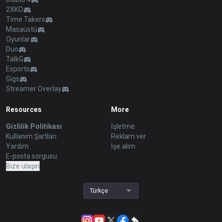
2XKO
Time Takers
Masaüstü
Oyunlar
Duo
TalkG
Esports
Gigs
Streamer Overlay
Resources
More
Gizlilik Politikası
İşletme
Kullanım Şartları
Reklam ver
Yardım
İşe alım
E-posta sorgusu
Bize ulaşın
Türkçe