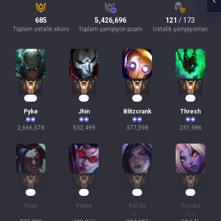
685
5,426,696
121
/ 173
Toplam ustalık skoru
Toplam şampiyon puanı
Ustalık şampiyonları
245
51
37
24
Pyke
Jhin
Blitzcrank
Thresh
2,666,578
532,499
377,598
231,986
23
22
17
12
Kayn
Vayne
Kai'Sa
Soraka