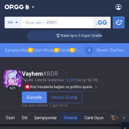
Bir summoner ara
Oyun adı +
#NA1
NA
ger Coaching
🏆 Rank Up in 3 Days! Challenger Coaching
Şampiyonlar
Oyun Modu
Klasik
Kostüm sıralaması
Benim Sayfam
Sıralamal
N
U
N
Vayhem
#
BDR
LAN
Liderlik Sıralaması
16,533
(en iyi %2.39)
Riot hesabınla bağlan ve profilini ayarla.
621
Güncelle
Derece Grafiği
Son güncelleme
:
2 gün önce
Özet
Stil
Şampiyonlar
Ustalık
Canlı Oyun
Teamfig