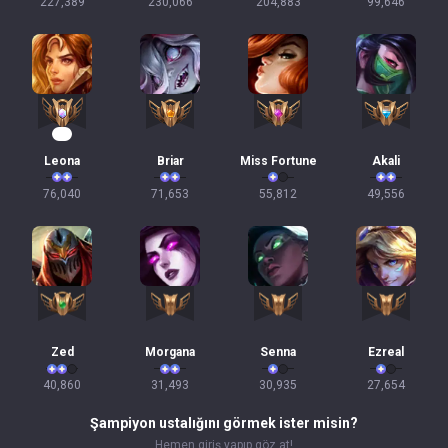
227,389
230,066
204,883
99,646
10
Leona
Briar
Miss Fortune
Akali
76,040
71,653
55,812
49,556
Zed
Morgana
Senna
Ezreal
40,860
31,493
30,935
27,654
Şampiyon ustalığını görmek ister misin?
Hemen giriş yapıp göz at!