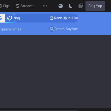
TR
Gigs
Streamer Overlay
Giriş Yap
New
er Coaching
🏆 Rank Up in 3 Days! Challenger Coachin
Benim Sayfam
 güncellemesi