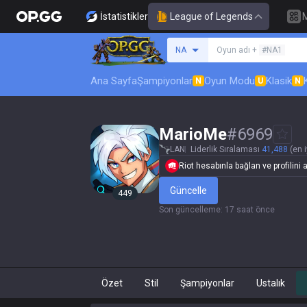
İstatistikler
League of Legends
Bir summoner ara
NA
Oyun adı +
#NA1
Ana Sayfa
Şampiyonlar
Oyun Modu
Klasik
N
U
N
MarioMe
#
6969
LAN
Liderlik Sıralaması
41,488
(en i
Riot hesabınla bağlan ve profilini a
Güncelle
449
Son güncelleme
:
17 saat önce
Özet
Stil
Şampiyonlar
Ustalık