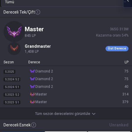
Tümü
Dereceli Tek/Çift
master
365
G
313
M
Kazanma oranı
54
%
845
LP
grandmaster
Üst Derece
1,408
LP
Sezon
Derece
LP
diamond 2
75
S2025
diamond 2
75
S2024 S2
diamond 2
40
S2024 S1
master
314
S2023 S2
master
379
S2023 S1
Tüm sezon derecelerini görüntüle
Dereceli Esnek
Unranked