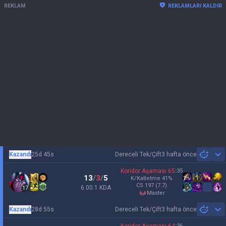
REKLAM
REKLAMLARI KALDIR
Kazandı
25d 45s
Dereceli Tek/Çift
3 hafta önce
Sh
Koridor Aşaması
65
:
35
13
/
3
/
5
K/Katletme
41
%
CS
197
(7.7)
6.00:1 KDA
17
master
Kazandı
28d 55s
Dereceli Tek/Çift
3 hafta önce
Sh
:
36