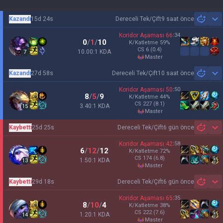
Kazandı
15d 24s
Dereceli Tek/Çift
9 saat önce
Sh
Koridor Aşaması
66
:
34
0
/
1
/
10
K/Katletme
59
%
CS
6
(0.4)
10.00:1 KDA
7
master
Kazandı
27d 58s
Dereceli Tek/Çift
10 saat önce
Sh
Koridor Aşaması
50
:
50
8
/
5
/
9
K/Katletme
44
%
CS
227
(8.1)
3.40:1 KDA
15
master
Kaybetti
25d 25s
Dereceli Tek/Çift
6 gün önce
Sh
Koridor Aşaması
42
:
58
6
/
12
/
12
K/Katletme
72
%
CS
174
(6.8)
1.50:1 KDA
13
master
Kaybetti
29d 18s
Dereceli Tek/Çift
6 gün önce
Sh
Koridor Aşaması
65
:
35
8
/
10
/
4
K/Katletme
38
%
CS
222
(7.6)
1.20:1 KDA
14
master