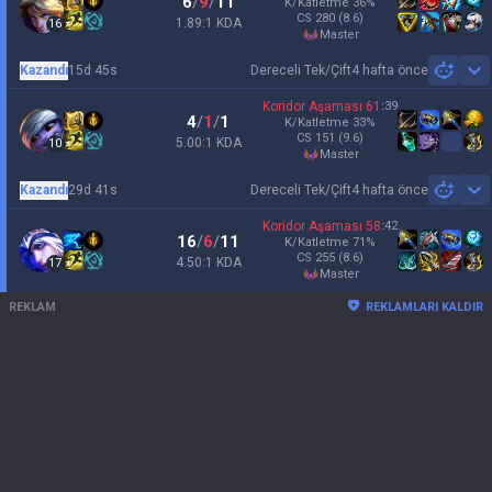
6
/
9
/
11
K/Katletme
36
%
CS
280
(8.6)
1.89:1 KDA
16
master
Kazandı
15d 45s
Dereceli Tek/Çift
4 hafta önce
Sh
Koridor Aşaması
61
:
39
4
/
1
/
1
K/Katletme
33
%
CS
151
(9.6)
5.00:1 KDA
10
master
Kazandı
29d 41s
Dereceli Tek/Çift
4 hafta önce
Sh
Koridor Aşaması
58
:
42
16
/
6
/
11
K/Katletme
71
%
CS
255
(8.6)
4.50:1 KDA
17
master
REKLAM
REKLAMLARI KALDIR