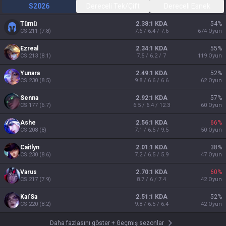
S2026
Dereceli Tek/Çift
Dereceli Esnek
Tümü
2.38:1 KDA
54
%
CS
211
(
7.8
)
7.6 / 6.4 / 7.6
674
Oyun
Ezreal
2.34:1 KDA
55
%
CS
213
(
8.1
)
7.5 / 6.2 / 7
119
Oyun
Yunara
2.49:1 KDA
52
%
CS
230
(
8.5
)
9.8 / 6.6 / 6.6
62
Oyun
Senna
2.92:1 KDA
57
%
CS
177
(
6.7
)
6.5 / 6.4 / 12.3
60
Oyun
Ashe
2.56:1 KDA
66
%
CS
208
(
8
)
7.1 / 6.5 / 9.5
50
Oyun
Caitlyn
2.01:1 KDA
38
%
CS
230
(
8.6
)
7.2 / 6.5 / 5.9
47
Oyun
Varus
2.70:1 KDA
60
%
CS
217
(
7.9
)
8.7 / 6 / 7.4
42
Oyun
Kai'Sa
2.51:1 KDA
52
%
CS
220
(
8.2
)
9.8 / 6.5 / 6.4
42
Oyun
Daha fazlasını göster
+
Geçmiş sezonlar