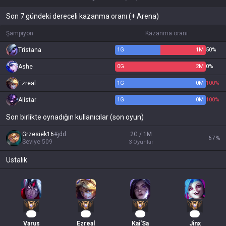
Son 7 gündeki dereceli kazanma oranı (+ Arena)
Şampiyon
Kazanma oranı
Tristana
1
G
1
M
50%
Ashe
0
G
2
M
0%
Ezreal
1
G
0
M
100%
Alistar
1
G
0
M
100%
Son birlikte oynadığın kullanıcılar (son oyun)
Grzesiek16
#
jdd
2G / 1M
67
%
Seviye
509
3
Oyunlar
Ustalık
37
27
22
22
Varus
Ezreal
Kai'Sa
Jinx