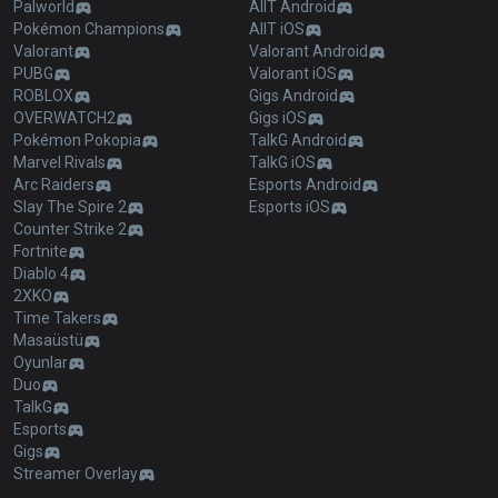
Palworld
AllT Android
Pokémon Champions
AllT iOS
Valorant
Valorant Android
PUBG
Valorant iOS
ROBLOX
Gigs Android
OVERWATCH2
Gigs iOS
Pokémon Pokopia
TalkG Android
Marvel Rivals
TalkG iOS
Arc Raiders
Esports Android
Slay The Spire 2
Esports iOS
Counter Strike 2
Fortnite
Diablo 4
2XKO
Time Takers
Masaüstü
Oyunlar
Duo
TalkG
Esports
Gigs
Streamer Overlay