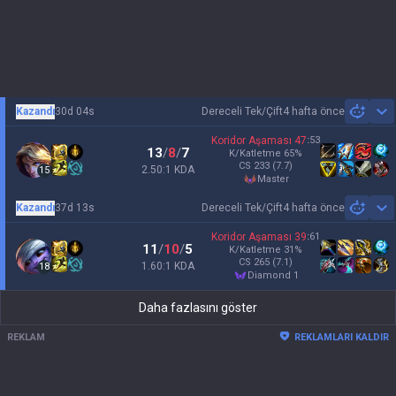
Kazandı
30d 04s
Dereceli Tek/Çift
4 hafta önce
Sh
Koridor Aşaması
47
:
53
13
/
8
/
7
K/Katletme
65
%
CS
233
(7.7)
2.50:1 KDA
15
master
Kazandı
37d 13s
Dereceli Tek/Çift
4 hafta önce
Sh
Koridor Aşaması
39
:
61
11
/
10
/
5
K/Katletme
31
%
CS
265
(7.1)
1.60:1 KDA
18
diamond 1
Daha fazlasını göster
REKLAM
REKLAMLARI KALDIR