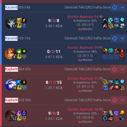
Kazandı
30d 04s
Dereceli Tek/Çift
2 hafta önce
Sh
Koridor Aşaması
54
:
46
9
/
5
/
8
K/Katletme
46
%
CS
292
(9.7)
3.40:1 KDA
17
master
Kazandı
15d 15s
Dereceli Tek/Çift
2 hafta önce
Sh
Koridor Aşaması
59
:
41
0
/
3
/
11
K/Katletme
58
%
CS
23
(1.5)
3.67:1 KDA
8
master
Kaybetti
45d 20s
Dereceli Tek/Çift
2 hafta önce
Sh
Koridor Aşaması
41
:
59
8
/
17
/
15
K/Katletme
34
%
CS
331
(7.3)
1.35:1 KDA
18
master
Kaybetti
23d 33s
Dereceli Tek/Çift
2 hafta önce
Sh
Koridor Aşaması
48
:
52
9
/
8
/
3
K/Katletme
63
%
CS
155
(6.6)
1.50:1 KDA
12
master