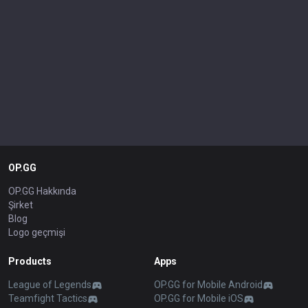
OP.GG
OP.GG Hakkında
Şirket
Blog
Logo geçmişi
Products
Apps
League of Legends
OP.GG for Mobile Android
Teamfight Tactics
OP.GG for Mobile iOS