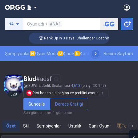
Bir summoner ara
Oyun adı +
#NA1
NA
🏆 Rank Up in 3 Days! Challenger Coaching
Şampiyonlar
Oyun Modu
Klasik
Kostüm sıralaması
Benim Sayfam
Sıralamal
N
U
N
Blud
#
adsf
EUW
Liderlik Sıralaması
4,613
(en iyi %0.147)
Riot hesabınla bağlan ve profilini ayarla.
328
Güncelle
Derece Grafiği
Son güncelleme
:
1 gün önce
Özet
Stil
Şampiyonlar
Ustalık
Canlı Oyun
Teamfig