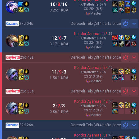
Koridor Aşaması
64
10
/
8
/
16
K/Katletme
57
%
CS
254
(8.8)
3.25:1 KDA
16
master
Kazandı
27d 04s
Dereceli Tek/Çift
4 hafta önce
Sh
Koridor Aşaması
45
:
55
12
/
6
/
7
K/Katletme
44
%
CS
224
(8.3)
3.17:1 KDA
15
master
Kaybetti
23d 48s
Dereceli Tek/Çift
4 hafta önce
Sh
Koridor Aşaması
54
:
46
11
/
9
/
3
K/Katletme
70
%
CS
213
(8.9)
1.56:1 KDA
14
master
Kaybetti
22d 58s
Dereceli Tek/Çift
4 hafta önce
Sh
Koridor Aşaması
42
:
58
3
/
7
/
3
K/Katletme
29
%
CS
212
(9.2)
0.86:1 KDA
13
master
Kazandı
32d 26s
Dereceli Tek/Çift
4 hafta önce
Sh
Koridor Aşaması
51
:
49