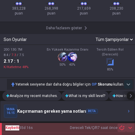
383,228

268,398

217,659

208,230

puan
puan
puan
puan
Daha fazlasını göster
Son Oyunlar
20O 13G 7M
En Yüksek Kazanma Oranı
Tercih Edilen Rol
(Dereceli)
8.4
/
7.3
/
7.5
2.17
: 1
50
%
40
%
K/Katletme
48
%
85
%
Yetenek seviyene dair daha doğru bilgiler için
OP
Skorunu
kullan.
Analyze my recent matches.
What is my skill level?
How is my t
YAMA
Kaçırmaman gereken yama notları
BETA
16.15
Kaybetti
35d 16s
Dereceli Tek/Çift
7 saat önce
Sh