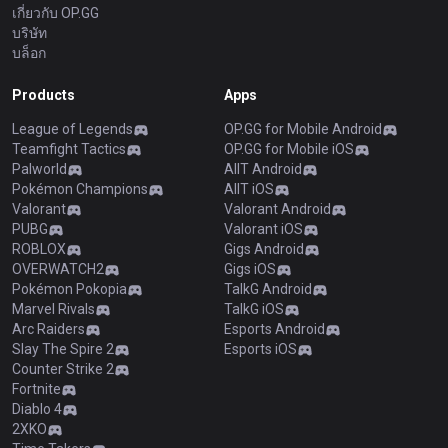
เกี่ยวกับ OP.GG
บริษัท
บล็อก
Products
Apps
League of Legends
OP.GG for Mobile Android
Teamfight Tactics
OP.GG for Mobile iOS
Palworld
AllT Android
Pokémon Champions
AllT iOS
Valorant
Valorant Android
PUBG
Valorant iOS
ROBLOX
Gigs Android
OVERWATCH2
Gigs iOS
Pokémon Pokopia
TalkG Android
Marvel Rivals
TalkG iOS
Arc Raiders
Esports Android
Slay The Spire 2
Esports iOS
Counter Strike 2
Fortnite
Diablo 4
2XKO