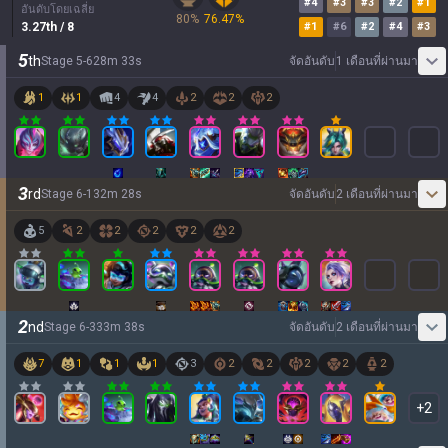
#
4
#
3
#
3
#
2
#
1
อันดับโดยเฉลี่ย
80
%
76.47
%
3.27
th
/ 8
#
1
#
6
#
2
#
4
#
3
5
th
Stage
5
-
6
28
m
33
s
จัดอันดับ
1 เดือนที่ผ่านมา
1
1
4
4
2
2
2
3
rd
Stage
6
-
1
32
m
28
s
จัดอันดับ
2 เดือนที่ผ่านมา
5
2
2
2
2
2
2
nd
Stage
6
-
3
33
m
38
s
จัดอันดับ
2 เดือนที่ผ่านมา
7
1
1
1
3
2
2
2
2
2
+
2