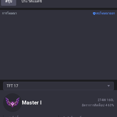
สรุป
ประวัติแมตช์
การโฆษณา
ลบโฆษณาออก
TFT
17
274
W
160
L
Master
I
อัตราการติดท็อป 4
63
%