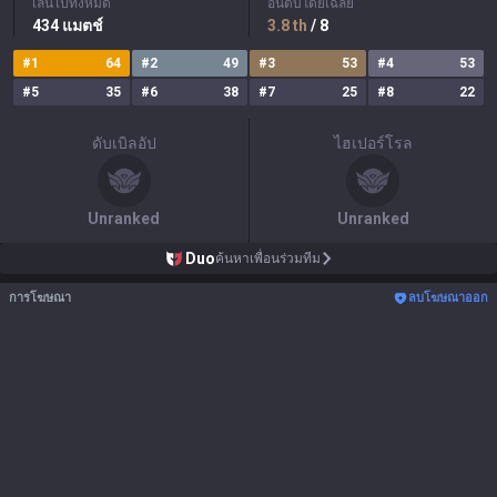
เล่นไปทั้งหมด
อันดับโดยเฉลี่ย
434
แมตช์
3.8
th
/ 8
#
1
64
#
2
49
#
3
53
#
4
53
#
5
35
#
6
38
#
7
25
#
8
22
ดับเบิลอัป
ไฮเปอร์โรล
Unranked
Unranked
Duo
ค้นหาเพื่อนร่วมทีม
การโฆษณา
ลบโฆษณาออก