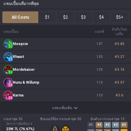
แชมเปี้ยนที่มากที่สุด
All Costs
$1
$2
$3
$4
$5+
อันดับโดย
แชมเปี้ยน
แมตช์
เฉลี่ย
Meepsie
137
#
3.85
$
2
Rhaast
133
#
3.27
$
3
Mordekaiser
129
#
3.74
$
2
Nunu & Willump
113
#
3.57
$
4
Karma
110
#
3.6
$
4
แสดงเพิ่มเติม
เกมล่าสุด 30
ซินเนอร์จีย์จากเกมล่าสุด 30
อันดับจากเกมล่าสุด 15
อัตราการติดท็อป 4
#
5
#
3
#
2
#
2
#
3
23
W
7
L (
76.67
%)