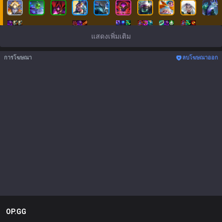
แสดงเพิ่มเติม
การโฆษณา
ลบโฆษณาออก
OP.GG