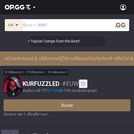
NA
ชื่อเกม
+
#
NA1
.gg
👑 Master Top-tier Comps from the Best!
👑 Master Top-ti
หน้าหลัก
คอมพ์ & สถิติ
เทรนด์ผู้ใช้งาน
ลีดเดอร์บอร์ด
จัดสร้างทีม
บัฟ & 
S
16
Master
I
S
15
Master
I
S
14
Master
I
KURFUZZLED
#
EUW
อันดับแรงค์ TFT
6,715
th
(
0.74% ของอันดับสูงสุด
)
4
อัปเดต
อัปเดตล่าสุด
:
1 เดือนที่ผ่านมา