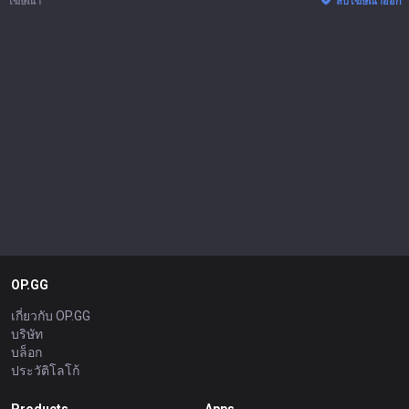
โฆษณา
ลบโฆษณาออก
OP.GG
เกี่ยวกับ OP.GG
บริษัท
บล็อก
ประวัติโลโก้