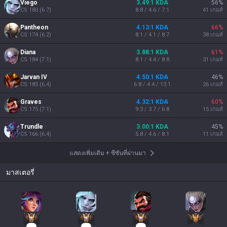
Viego
3.49:1 KDA
56
%
CS
180
(
6.7
)
8.8 / 4.6 / 7.1
41
เกมส์
Pantheon
4.13:1 KDA
66
%
CS
174
(
6.2
)
8.1 / 4.1 / 8.7
38
เกมส์
Diana
3.88:1 KDA
61
%
CS
184
(
7.1
)
8.1 / 4.4 / 8.8
31
เกมส์
Jarvan IV
4.50:1 KDA
46
%
CS
185
(
6.4
)
6.8 / 4.4 / 13.1
26
เกมส์
Graves
4.32:1 KDA
60
%
CS
175
(
7.1
)
9.3 / 3.7 / 6.8
15
เกมส์
Trundle
3.00:1 KDA
45
%
CS
166
(
6.4
)
5.8 / 4.6 / 8.1
11
เกมส์
แสดงเพิ่มเติม
+
ซีซันที่ผ่านมา
มาสเตอรี่
26
13
12