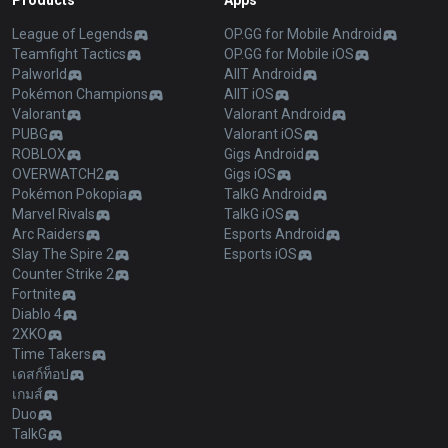
Products
Apps
League of Legends
OP.GG for Mobile Android
Teamfight Tactics
OP.GG for Mobile iOS
Palworld
AllT Android
Pokémon Champions
AllT iOS
Valorant
Valorant Android
PUBG
Valorant iOS
ROBLOX
Gigs Android
OVERWATCH2
Gigs iOS
Pokémon Pokopia
TalkG Android
Marvel Rivals
TalkG iOS
Arc Raiders
Esports Android
Slay The Spire 2
Esports iOS
Counter Strike 2
Fortnite
Diablo 4
2XKO
Time Takers
เดสก์ท็อป
เกมส์
Duo
TalkG