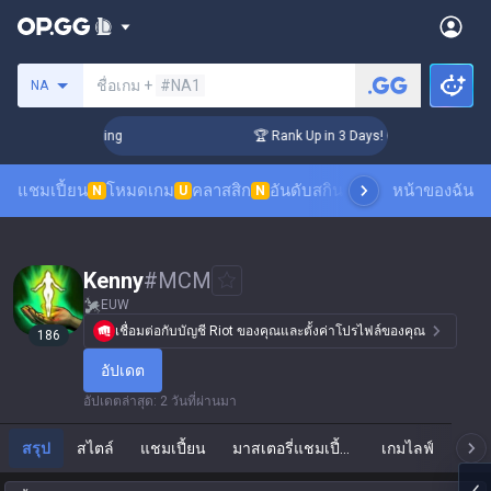
ค้นหาซัมมอนเนอร์
ชื่อเกม +
#NA1
NA
hallenger Coaching
🏆 Rank Up in 3 Days! Challenger Coachi
แชมเปี้ยน
โหมดเกม
คลาสสิก
อันดับสกิน
อันดับผู้เล่น
หน้าของฉัน
ดูเกมของผ
N
U
N
Kenny
#
MCM
EUW
เชื่อมต่อกับบัญชี Riot ของคุณและตั้งค่าโปรไฟล์ของคุณ
186
อัปเดต
อัปเดตล่าสุด
:
2 วันที่ผ่านมา
สรุป
สไตล์
แชมเปี้ยน
มาสเตอรี่แชมเปี้ยน
เกมไลฟ์
แ