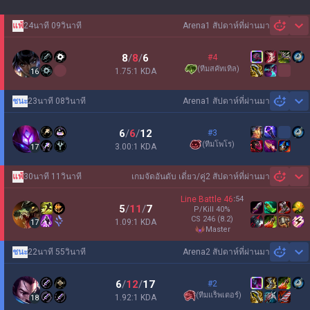
แพ้
24นาที 09วินาที
Arena
1 สัปดาห์ที่ผ่านมา
Sh
8
/
8
/
6
#4
(
ทีมสคัทเทิล
)
1.75:1 KDA
16
ชนะ
23นาที 08วินาที
Arena
1 สัปดาห์ที่ผ่านมา
Sh
6
/
6
/
12
#3
(
ทีมโพโร
)
3.00:1 KDA
17
แพ้
30นาที 11วินาที
เกมจัดอันดับ เดี่ยว/คู่
2 สัปดาห์ที่ผ่านมา
Sh
Line Battle
46
:
54
5
/
11
/
7
P/Kill
40
%
CS
246
(8.2)
1.09:1 KDA
17
master
ชนะ
22นาที 55วินาที
Arena
2 สัปดาห์ที่ผ่านมา
Sh
6
/
12
/
17
#2
(
ทีมแร็พเตอร์
)
1.92:1 KDA
18