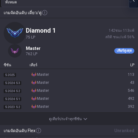
ทั้งหมด
เกมจัดอันดับ เดี่ยว/คู่
diamond 1
142
ชนะ
113
แพ้
สถิติ ชนะ/แพ้
56
%
75
LP
master
เทียร์สูงสุด
762
LP
ซีซัน
เทียร์
LP
master
113
S2025
master
43
S2024 S3
master
546
S2024 S2
master
492
S2024 S1
master
392
S2023 S2
ดูเทียร์ประจำทุกซีซัน
เกมจัดอันดับ Flex
Unranked