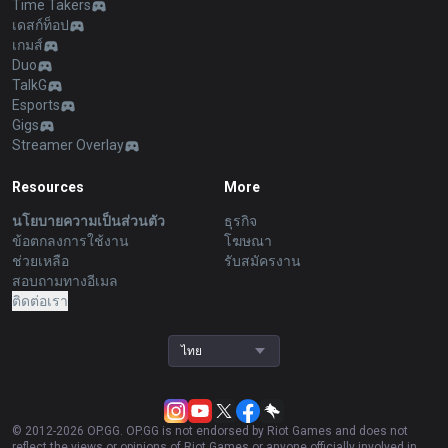
Time Takers
เดสก์ท็อป
เกมส์
Duo
TalkG
Esports
Gigs
Streamer Overlay
Resources
More
นโยบายความเป็นส่วนตัว
ธุรกิจ
ข้อตกลงการใช้งาน
โฆษณา
ช่วยเหลือ
รับสมัครงาน
สอบถามทางอีเมล
ติดต่อเรา
ไทย
© 2012-
2026
OP.GG. OP.GG is not endorsed by Riot Games and does not
reflect the views or opinions of Riot Games or anyone officially involved in