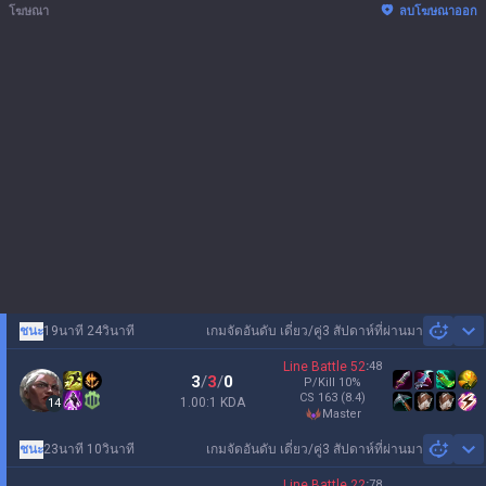
โฆษณา
ลบโฆษณาออก
ชนะ
19นาที 24วินาที
เกมจัดอันดับ เดี่ยว/คู่
3 สัปดาห์ที่ผ่านมา
Sh
Line Battle
52
:
48
3
/
3
/
0
P/Kill
10
%
CS
163
(8.4)
1.00:1 KDA
14
master
ชนะ
23นาที 10วินาที
เกมจัดอันดับ เดี่ยว/คู่
3 สัปดาห์ที่ผ่านมา
Sh
Line Battle
22
:
78