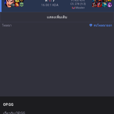
9
/
1
/
7
P/Kill
43
%
CS
278
(9.3)
16.00:1 KDA
19
master
แสดงเพิ่มเติม
โฆษณา
ลบโฆษณาออก
OP.GG
เกี่ยวกับ OP.GG