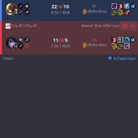
22
/
4
/
10
#1
(
ทีมมินเนียน
)
8.00:1 KDA
18
แพ้
21นาที 16วินาที
Arena
1 สัปดาห์ที่ผ่านมา
Sh
11
/
8
/
5
#4
(
ทีมมินเนียน
)
2.00:1 KDA
16
โฆษณา
ลบโฆษณาออก