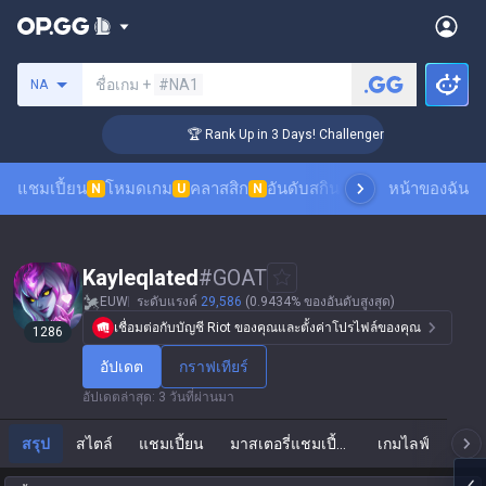
ค้นหาซัมมอนเนอร์
ชื่อเกม +
#NA1
NA
🏆 Rank Up in 3 Days! Challenger Coaching
แชมเปี้ยน
โหมดเกม
คลาสสิก
อันดับสกิน
อันดับผู้เล่น
หน้าของฉัน
ดูเกมของผ
N
U
N
Kayleqlated
#
GOAT
EUW
ระดับแรงค์
29,586
(0.9434% ของอันดับสูงสุด)
เชื่อมต่อกับบัญชี Riot ของคุณและตั้งค่าโปรไฟล์ของคุณ
1286
อัปเดต
กราฟเทียร์
อัปเดตล่าสุด
:
3 วันที่ผ่านมา
สรุป
สไตล์
แชมเปี้ยน
มาสเตอรี่แชมเปี้ยน
เกมไลฟ์
แ