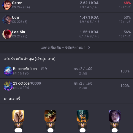
Garen
2.62:1 KDA
68
%
CS
242
(
8.6
)
7.3 / 4.5 / 4.5
19
เกมส์
Udyr
1.47:1 KDA
53
%
CS
226
(
8
)
4.9 / 6.5 / 4.6
17
เกมส์
Lee Sin
1.55:1 KDA
56
%
CS
212
(
8
)
6.1 / 6.9 / 4.6
16
เกมส์
แสดงเพิ่มเติม
+
ซีซันที่ผ่านมา
เล่นร่วมกันล่าสุด (ล่าสุด เกม)
BriocheBrötchen
#
1910
ชนะ2 / แพ้0
100
%
เลเวล
196
2
เกม
23 october
#
0000
ชนะ2 / แพ้0
100
%
เลเวล
994
2
เกม
มาสเตอรี่
128
50
40
31