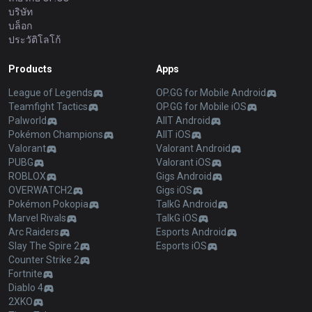
บริษัท
บล็อก
ประวัติโลโก้
Products
Apps
League of Legends
OP.GG for Mobile Android
Teamfight Tactics
OP.GG for Mobile iOS
Palworld
AllT Android
Pokémon Champions
AllT iOS
Valorant
Valorant Android
PUBG
Valorant iOS
ROBLOX
Gigs Android
OVERWATCH2
Gigs iOS
Pokémon Pokopia
TalkG Android
Marvel Rivals
TalkG iOS
Arc Raiders
Esports Android
Slay The Spire 2
Esports iOS
Counter Strike 2
Fortnite
Diablo 4
2XKO