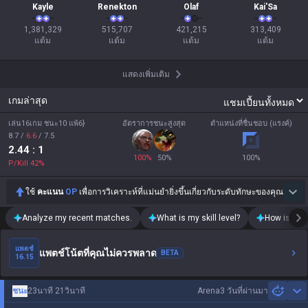
Kayle
Renekton
Olaf
Kai'Sa
1,381,329

515,707

421,215

313,409

แต้ม
แต้ม
แต้ม
แต้ม
แสดงเพิ่มเติม
เกมล่าสุด
เล่น16เกม ชนะ10 แพ้6}
อัตราการชนะสูงสุด
ตำแหน่งที่ชื่นชอบ (แรงค์)
8.7
/
6.6
/
7.5
2.44
: 1
100
%
50
%
100
%
P/Kill
42
%
ใช้
คะแนน
OP
เพื่อการวิเคราะห์ที่แม่นยำยิ่งขึ้นเกี่ยวกับระดับทักษะของคุณ
Analyze my recent matches.
What is my skill level?
How is my t
แพตช์
แพตช์โน้ตที่คุณไม่ควรพลาด
BETA
16.15
ชนะ
23นาที 21วินาที
Arena
3 วันที่ผ่านมา
Sh