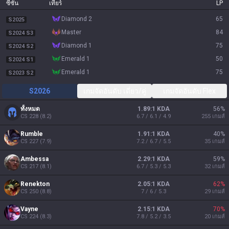
ซีซัน
เทียร์
LP
diamond 2
65
S2025
master
84
S2024 S3
diamond 1
75
S2024 S2
emerald 1
50
S2024 S1
emerald 1
75
S2023 S2
S2026
เกมจัดอันดับ เดี่ยว/คู่
เกมจัดอันดับ Flex
ทั้งหมด
1.89:1 KDA
56
%
CS
228
(
8.2
)
6.7 / 6.1 / 4.9
255
เกมส์
Rumble
1.91:1 KDA
40
%
CS
227
(
7.9
)
7.2 / 6.7 / 5.5
35
เกมส์
Ambessa
2.29:1 KDA
59
%
CS
217
(
8.1
)
6.7 / 5.3 / 5.3
32
เกมส์
Renekton
2.05:1 KDA
62
%
CS
250
(
8.8
)
7 / 6 / 5.3
29
เกมส์
Vayne
2.15:1 KDA
70
%
CS
224
(
8.3
)
7.8 / 5.2 / 3.5
20
เกมส์