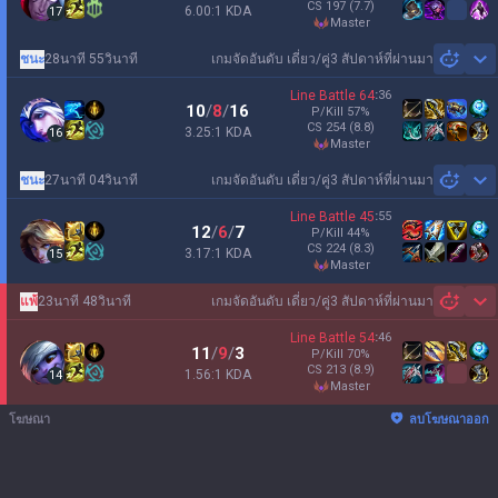
CS
197
(7.7)
6.00:1 KDA
17
master
ชนะ
28นาที 55วินาที
เกมจัดอันดับ เดี่ยว/คู่
3 สัปดาห์ที่ผ่านมา
Sh
Line Battle
64
:
36
10
/
8
/
16
P/Kill
57
%
CS
254
(8.8)
3.25:1 KDA
16
master
ชนะ
27นาที 04วินาที
เกมจัดอันดับ เดี่ยว/คู่
3 สัปดาห์ที่ผ่านมา
Sh
Line Battle
45
:
55
12
/
6
/
7
P/Kill
44
%
CS
224
(8.3)
3.17:1 KDA
15
master
แพ้
23นาที 48วินาที
เกมจัดอันดับ เดี่ยว/คู่
3 สัปดาห์ที่ผ่านมา
Sh
Line Battle
54
:
46
11
/
9
/
3
P/Kill
70
%
CS
213
(8.9)
1.56:1 KDA
14
master
โฆษณา
ลบโฆษณาออก