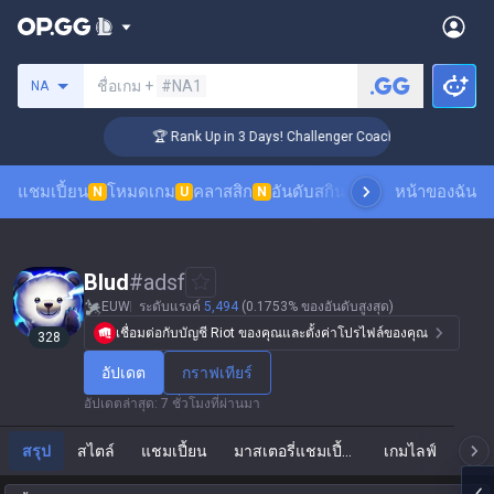
ค้นหาซัมมอนเนอร์
ชื่อเกม +
#NA1
NA
🏆 Rank Up in 3 Days! Challenger Coaching
แชมเปี้ยน
โหมดเกม
คลาสสิก
อันดับสกิน
อันดับผู้เล่น
หน้าของฉัน
ดูเกมของผ
N
U
N
Blud
#
adsf
EUW
ระดับแรงค์
5,494
(0.1753% ของอันดับสูงสุด)
เชื่อมต่อกับบัญชี Riot ของคุณและตั้งค่าโปรไฟล์ของคุณ
328
อัปเดต
กราฟเทียร์
อัปเดตล่าสุด
:
7 ชั่วโมงที่ผ่านมา
สรุป
สไตล์
แชมเปี้ยน
มาสเตอรี่แชมเปี้ยน
เกมไลฟ์
แ