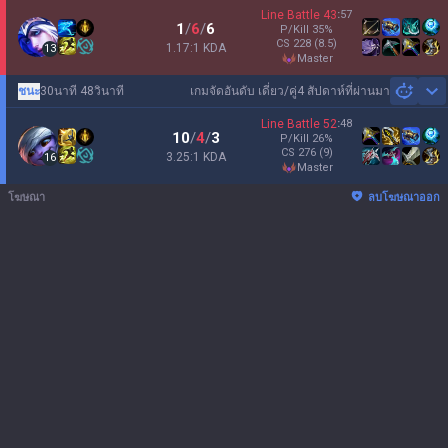
Line Battle
43
:
57
1
/
6
/
6
P/Kill
35
%
CS
228
(8.5)
1.17:1 KDA
13
master
ชนะ
30นาที 48วินาที
เกมจัดอันดับ เดี่ยว/คู่
4 สัปดาห์ที่ผ่านมา
Sh
Line Battle
52
:
48
10
/
4
/
3
P/Kill
26
%
CS
276
(9)
3.25:1 KDA
16
master
โฆษณา
ลบโฆษณาออก