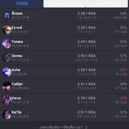
S2026
เกมจัดอันดับ เดี่ยว/คู่
เกมจัดอันดับ Flex
ทั้งหมด
2.38:1 KDA
54
%
CS
211
(
7.8
)
7.6 / 6.4 / 7.6
674
เกมส์
Ezreal
2.34:1 KDA
55
%
CS
213
(
8.1
)
7.5 / 6.2 / 7
119
เกมส์
Yunara
2.49:1 KDA
52
%
CS
230
(
8.5
)
9.8 / 6.6 / 6.6
62
เกมส์
Senna
2.92:1 KDA
57
%
CS
177
(
6.7
)
6.5 / 6.4 / 12.3
60
เกมส์
Ashe
2.56:1 KDA
66
%
CS
208
(
8
)
7.1 / 6.5 / 9.5
50
เกมส์
Caitlyn
2.01:1 KDA
38
%
CS
230
(
8.6
)
7.2 / 6.5 / 5.9
47
เกมส์
Varus
2.70:1 KDA
60
%
CS
217
(
7.9
)
8.7 / 6 / 7.4
42
เกมส์
Kai'Sa
2.51:1 KDA
52
%
CS
220
(
8.2
)
9.8 / 6.5 / 6.4
42
เกมส์
แสดงเพิ่มเติม
+
ซีซันที่ผ่านมา