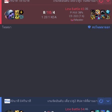
แพ้
29นาที 18วินาที
เกมจัดอันดับ เดี่ยว/คู่
5 วันที่ผ่านมา
Sh
Line Battle
65
:
35
8
/
10
/
4
P/Kill
38
%
CS
222
(7.6)
1.20:1 KDA
14
master
โฆษณา
ลบโฆษณาออก
ชนะ
30นาที 04วินาที
เกมจัดอันดับ เดี่ยว/คู่
2 สัปดาห์ที่ผ่านมา
Sh
Line Battle
54
:
46