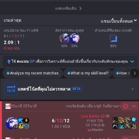
แสดงเพิ่มเติม
เกมล่าสุด
เล่น20เกม ชนะ11 แพ้9}
อัตราการชนะสูงสุด
ตำแหน่งที่ชื่นชอบ (แรงค์)
8.1
/
7.3
/
7.1
2.09
: 1
50
%
33
%
85
%
P/Kill
45
%
ใช้
คะแนน
OP
เพื่อการวิเคราะห์ที่แม่นยำยิ่งขึ้นเกี่ยวกับระดับทักษะของคุณ
Analyze my recent matches.
What is my skill level?
How is my t
แพตช์
แพตช์โน้ตที่คุณไม่ควรพลาด
BETA
16.15
แพ้
25นาที 25วินาที
เกมจัดอันดับ เดี่ยว/คู่
5 วันที่ผ่านมา
Sh
Line Battle
42
:
58
6
/
12
/
12
P/Kill
72
%
CS
174
(6.8)
1.50:1 KDA
13
master