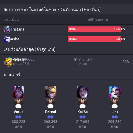
อัตราการชนะในแรงค์ในช่วง 7 วันที่ผ่านมา (+ อารีน่า)
แชมเปี้ยน
สถิติ ชนะ/แพ้
Tristana
0
ชนะ
1
แพ้
0%
Ashe
0
ชนะ
1
แพ้
0%
เล่นร่วมกันล่าสุด (ล่าสุด เกม)
djdjasj
#
6666
ชนะ1 / แพ้1
50
%
เลเวล
284
2
เกม
มาสเตอรี่
37
27
22
22
Varus
Ezreal
Kai'Sa
Jinx
383,228

268,398

217,659

208,230

แต้ม
แต้ม
แต้ม
แต้ม