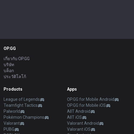
OP.GG
เกี่ยวกับ OP.GG
บริษัท
บล็อก
ประวัติโลโก้
Products
Apps
League of Legends
OP.GG for Mobile Android
Teamfight Tactics
OP.GG for Mobile iOS
Palworld
AllT Android
Pokémon Champions
AllT iOS
Valorant
Valorant Android
PUBG
Valorant iOS