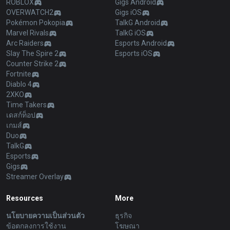
ROBLOX
Gigs Android
OVERWATCH2
Gigs iOS
Pokémon Pokopia
TalkG Android
Marvel Rivals
TalkG iOS
Arc Raiders
Esports Android
Slay The Spire 2
Esports iOS
Counter Strike 2
Fortnite
Diablo 4
2XKO
Time Takers
เดสก์ท็อป
เกมส์
Duo
TalkG
Esports
Gigs
Streamer Overlay
Resources
More
นโยบายความเป็นส่วนตัว
ธุรกิจ
ข้อตกลงการใช้งาน
โฆษณา