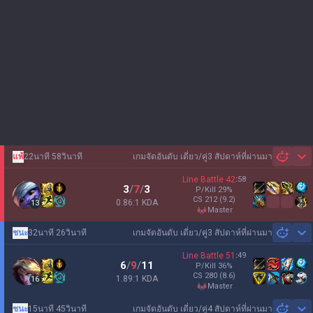
แพ้
22นาที 58วินาที
เกมจัดอันดับ เดี่ยว/คู่
3 สัปดาห์ที่ผ่านมา
Sh
Line Battle
42
:
58
3
/
7
/
3
P/Kill
29
%
CS
212
(9.2)
0.86:1 KDA
13
master
ชนะ
32นาที 26วินาที
เกมจัดอันดับ เดี่ยว/คู่
3 สัปดาห์ที่ผ่านมา
Sh
Line Battle
51
:
49
6
/
9
/
11
P/Kill
36
%
CS
280
(8.6)
1.89:1 KDA
16
master
ชนะ
15นาที 45วินาที
เกมจัดอันดับ เดี่ยว/คู่
4 สัปดาห์ที่ผ่านมา