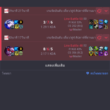
แพ้
29นาที 21วินาที
เกมจัดอันดับ เดี่ยว/คู่
4 สัปดาห์ที่ผ่านมา
Sh
Line Battle
50
:
50
3
/
7
/
6
P/Kill
53
%
CS
252
(8.6)
1.29:1 KDA
14
master
แพ้
43นาที 17วินาที
เกมจัดอันดับ เดี่ยว/คู่
4 สัปดาห์ที่ผ่านมา
Sh
Line Battle
48
:
52
8
/
6
/
5
P/Kill
43
%
CS
356
(8.2)
2.17:1 KDA
20
master
แสดงเพิ่มเติม
โฆษณา
ลบโฆษณาออก