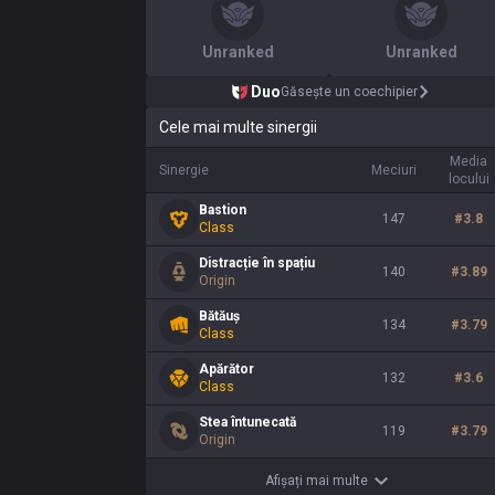
Unranked
Unranked
Duo
Găsește un coechipier
Cele mai multe sinergii
Media
Sinergie
Meciuri
locului
Bastion
147
#
3.8
Class
Distracție în spațiu
140
#
3.89
Origin
Bătăuș
134
#
3.79
Class
Apărător
132
#
3.6
Class
Stea întunecată
119
#
3.79
Origin
Afișați mai multe