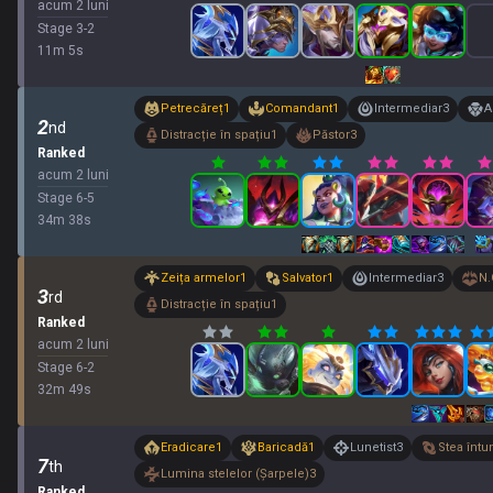
acum 2 luni
Stage
3
-
2
11
m
5
s
Petrecăreț
1
Comandant
1
Intermediar
3
A
2
nd
Distracție în spațiu
1
Păstor
3
Ranked
acum 2 luni
Stage
6
-
5
34
m
38
s
Zeița armelor
1
Salvator
1
Intermediar
3
N.
3
rd
Distracție în spațiu
1
Ranked
acum 2 luni
Stage
6
-
2
32
m
49
s
Eradicare
1
Baricadă
1
Lunetist
3
Stea întu
7
th
Lumina stelelor (Șarpele)
3
Ranked