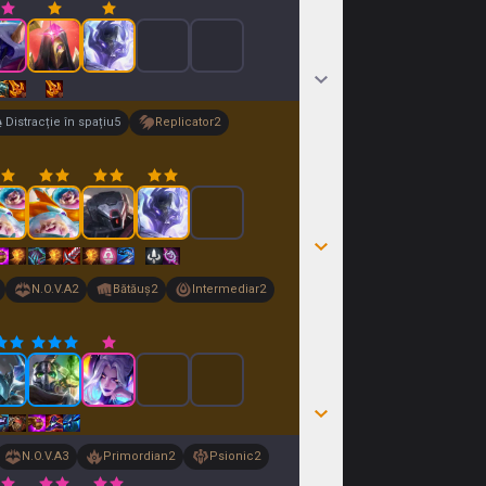
Distracție în spațiu
5
Replicator
2
N.O.V.A
2
Bătăuș
2
Intermediar
2
N.O.V.A
3
Primordian
2
Psionic
2