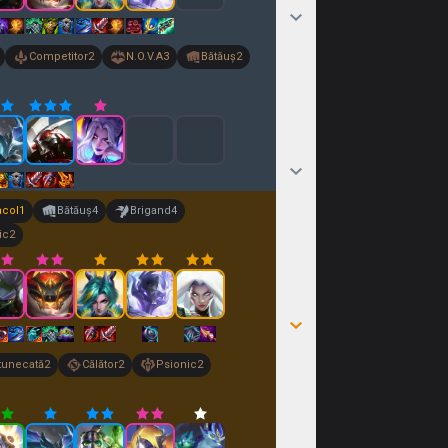
Competitor
2
N.O.V.A
3
Bătăuș
2
acol
1
Bătăuș
4
Brigand
4
ic
2
ntunecată
2
Călător
2
Psionic
2