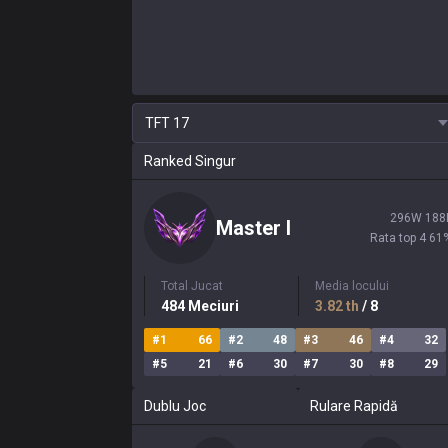
TFT
17
Ranked Singur
296
W
188
Master
I
Rata top 4
61
Total Jucat
Media locului
484
Meciuri
3.82
th
/ 8
#
1
66
#
2
48
#
3
46
#
4
32
#
5
21
#
6
30
#
7
30
#
8
29
Dublu Joc
Rulare Rapidă