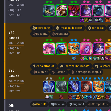
acum 2 luni
Stage
4
-
5
22
m
15
s
Petrecăreț
1
Proaspăt fabricat
1
Baricadă
1
1
st
Bastion
2
Apărător
2
Ranked
acum 2 luni
Stage
6
-
6
35
m
18
s
Zeița armelor
1
Doamna întunecată
1
Salvator
1
1
st
Psionic
2
Bastion
2
Distracție în spațiu
1
Ranked
acum 2 luni
Stage
6
-
3
33
m
22
s
Oracol
1
Bătăuș
4
Brigand
4
Competitor
2
5
th