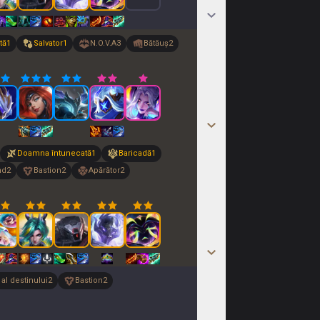
tă
1
Salvator
1
N.O.V.A
3
Bătăuș
2
Doamna întunecată
1
Baricadă
1
nd
2
Bastion
2
Apărător
2
 al destinului
2
Bastion
2