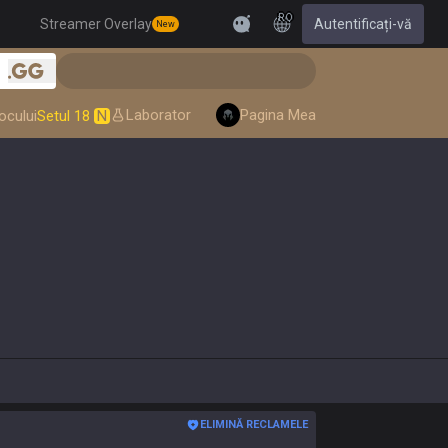
RO
Streamer Overlay
Autentificați-vă
New
Feedback
.gg
Laborator
Pagina Mea
ocului
Setul 18
N
ELIMINĂ RECLAMELE