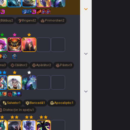
Bătăuș
2
Brigand
2
Primordian
2
ma
3
Călător
2
Apărător
2
Păstor
3
Salvator
1
Baricadă
1
Apocaliptic
1
Distracție în spațiu
1