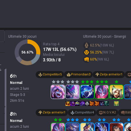
Ultimele 30 jocuri
Ultimele 30 jocuri - Sinergii
Rata top 4
62.5
%
(
10
W
6
L)
17
W
13
L (
56.67
%)
56.67
%
56.25
%
(
9
W
7
L)
Media locului
60
%
(
9
W
6
L)
3.93
th
/ 8
L
%
Competitor
5
Primordian
3
Zeița armelor
1
6
th
Normal
acum 2 luni
Stage
5
-
3
26
m
51
s
Zeița armelor
1
Competitor
4
N.O.V.A
2
Băt
8
th
Normal
acum 2 luni