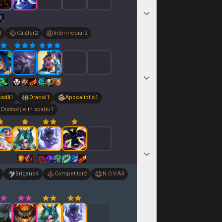
3
Călător
2
Intermediar
2
cadă
1
Oracol
1
Apocaliptic
1
Distracție în spațiu
1
Brigand
4
Competitor
2
N.O.V.A
3