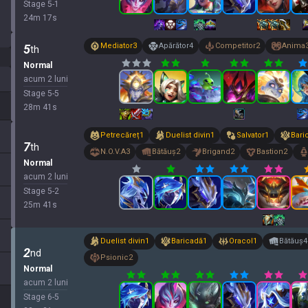
Stage
5
-
1
24
m
17
s
Mediator
3
Apărător
4
Competitor
2
Anima
5
th
Normal
acum 2 luni
Stage
5
-
5
28
m
41
s
Petrecăreț
1
Duelist divin
1
Salvator
1
Bari
7
th
N.O.V.A
3
Bătăuș
2
Brigand
2
Bastion
2
Normal
acum 2 luni
Stage
5
-
2
25
m
41
s
Duelist divin
1
Baricadă
1
Oracol
1
Bătăuș
4
2
nd
Psionic
2
Normal
acum 2 luni
Stage
6
-
5