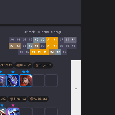
Ultimele 30 jocuri - Sinergii
#
6
#
8
#
5
#
7
#
2
#
2
#
1
#
1
#
7
#
4
#
4
#
3
#
3
#
8
#
2
#
3
#
7
#
1
#
1
#
5
#
5
#
5
#
8
#
5
#
1
#
1
#
1
#
3
#
2
#
7
N.O.V.A
2
Bătăuș
2
Brigand
2
ăuș
2
Brigand
2
Apărător
2