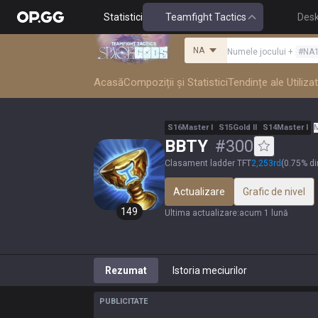
Statistici
Teamfight Tactics
Des
NA
Numele jocului
+
#
NA
Acasă
Compoziții și Statistici
Tendințe ale Utilizat
S
16
Master
I
S
15
Gold
II
S
14
Master
I
M
BBTY
#
300
Clasament ladder TFT
2,253
rd
(
0.75% di
Actualizare
Grafic de nivel
149
Ultima actualizare
:
acum 1 lună
Rezumat
Istoria meciurilor
PUBLICITATE