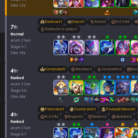
34
m
12
s
Eradicare
1
Oracol
1
Rebel
2
N.O.V.A
4
7
th
Distracție în spațiu
1
Normal
acum 2 luni
Stage
5
-
1
24
m
18
s
Comandant
1
Mediator
2
Competitor
2
Ani
4
th
Ranked
acum 2 luni
Stage
5
-
6
29
m
44
s
Petrecăreț
1
Duelist divin
1
Proaspăt fabricat
1
4
th
N.O.V.A
2
Brigand
2
Bastion
2
Apărător
2
Ranked
acum 2 luni
Stage
6
-
1