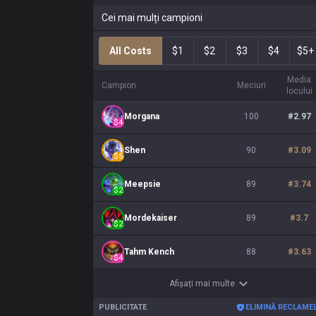
Cei mai mulți campioni
All Costs
$1
$2
$3
$4
$5+
Media
Campion
Meciuri
locului
Morgana
100
#
2.97
$
4
Shen
90
#
3.09
$
5
Meepsie
89
#
3.74
$
2
Mordekaiser
89
#
3.7
$
2
Tahm Kench
88
#
3.63
$
4
Afișați mai multe
PUBLICITATE
ELIMINĂ RECLAME