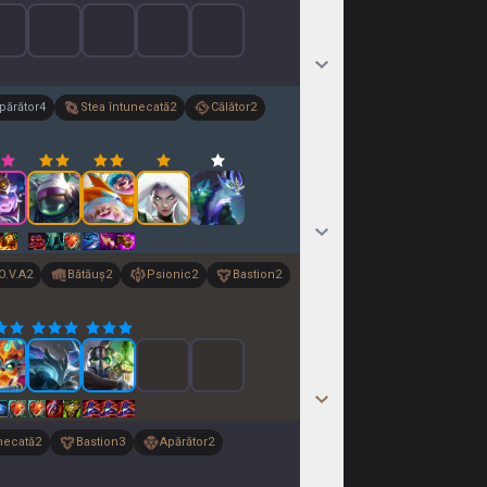
părător
4
Stea întunecată
2
Călător
2
O.V.A
2
Bătăuș
2
Psionic
2
Bastion
2
necată
2
Bastion
3
Apărător
2