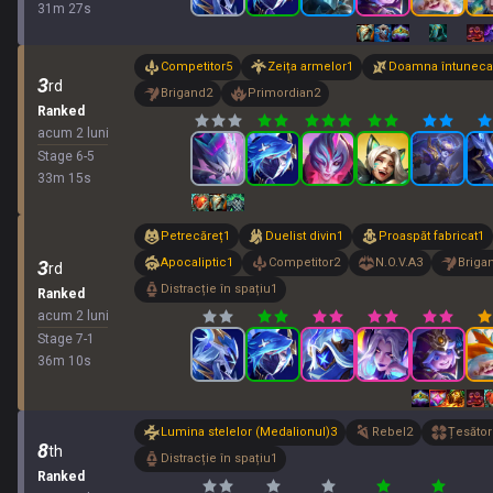
31
m
27
s
Competitor
5
Zeița armelor
1
Doamna întuneca
3
rd
Brigand
2
Primordian
2
Ranked
acum 2 luni
Stage
6
-
5
33
m
15
s
Petrecăreț
1
Duelist divin
1
Proaspăt fabricat
1
Apocaliptic
1
Competitor
2
N.O.V.A
3
Briga
3
rd
Distracție în spațiu
1
Ranked
acum 2 luni
Stage
7
-
1
36
m
10
s
Lumina stelelor (Medalionul)
3
Rebel
2
Țesător
8
th
Distracție în spațiu
1
Ranked