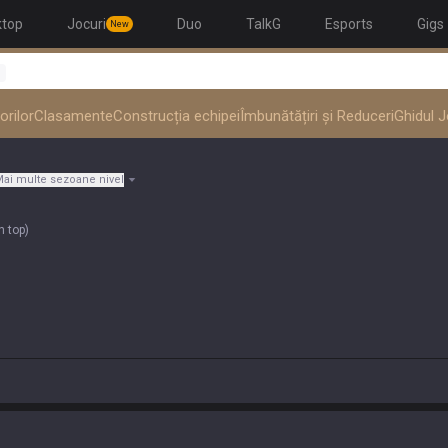
ktop
Jocuri
Duo
TalkG
Esports
Gigs
New
1
orilor
Clasamente
Construcția echipei
Îmbunătățiri și Reduceri
Ghidul J
ai multe sezoane nivel
n top
)