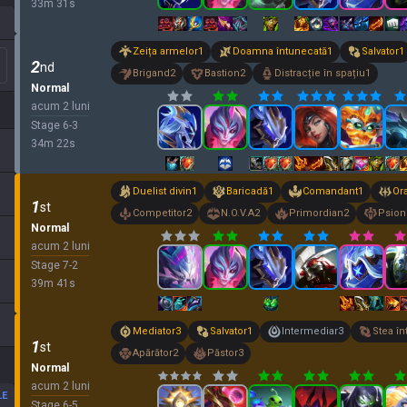
33
m
31
s
Zeița armelor
1
Doamna întunecată
1
Salvator
1
2
nd
Brigand
2
Bastion
2
Distracție în spațiu
1
Normal
acum 2 luni
Stage
6
-
3
34
m
22
s
Duelist divin
1
Baricadă
1
Comandant
1
Or
1
st
Competitor
2
N.O.V.A
2
Primordian
2
Psion
Normal
acum 2 luni
Stage
7
-
2
39
m
41
s
Mediator
3
Salvator
1
Intermediar
3
Stea î
1
st
Apărător
2
Păstor
3
Normal
acum 2 luni
LE
Stage
6
-
5