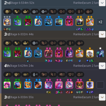
2
nd
Stage
6
-
5
34
m
52
s
Ranked
acum 2 luni
1
1
1
3
4
2
2
2
1
3
+
2
3
rd
Stage
6
-
3
32
m
44
s
Ranked
acum 2 luni
1
1
1
4
2
2
2
1
3
4
th
Stage
5
-
6
29
m
24
s
Ranked
acum 2 luni
1
1
1
4
2
2
2
2
2
3
rd
Stage
6
-
3
33
m
55
s
Ranked
acum 2 luni