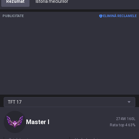
Rezumat
Istoria meciurilor
PUBLICITATE
ELIMINĂ RECLAMELE
TFT
17
274
W
160
L
Master
I
Rata top 4
63
%