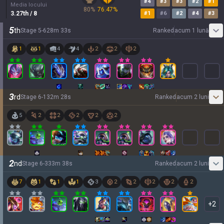
#
4
#
3
#
3
#
2
#
1
Media locului
80
%
76.47
%
3.27
th
/ 8
#
1
#
6
#
2
#
4
#
3
5
th
Stage
5
-
6
28
m
33
s
Ranked
acum 1 lună
1
1
4
4
2
2
2
3
rd
Stage
6
-
1
32
m
28
s
Ranked
acum 2 luni
5
2
2
2
2
2
2
nd
Stage
6
-
3
33
m
38
s
Ranked
acum 2 luni
7
1
1
1
3
2
2
2
2
2
+
2