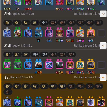
3
rd
Stage
6
-
1
32
m
29
s
Ranked
acum 2 luni
1
1
1
1
6
2
2
2
2
2
1
3
rd
Stage
6
-
1
30
m
9
s
Ranked
acum 2 luni
1
1
1
4
4
2
2
2
1
st
Stage
7
-
1
38
m
14
s
Ranked
acum 2 luni
1
1
1
1
1
1
1
3
2
2
2
1