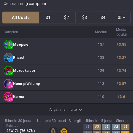
Cei mai mulți campioni
All Costs
$1
$2
$3
$4
$5+
Media
Campion
Meciuri
locului
Meepsie
137
#
3.85
$
2
Rhaast
133
#
3.27
$
3
Mordekaiser
129
#
3.74
$
2
Nunu și Willump
113
#
3.57
$
4
Karma
110
#
3.6
$
4
Afișați mai multe
Ultimele 30 jocuri
Ultimele 30 jocuri - Sinergii
Ultimele 15 jocuri - Sinergii
Rata top 4
#
5
#
3
#
2
#
2
#
3
23
W
7
L (
76.67
%)