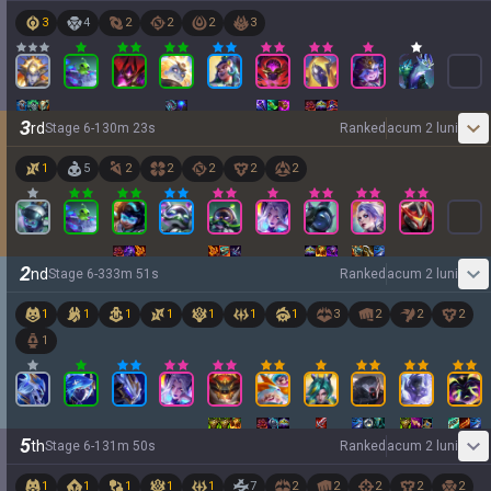
3
4
2
2
2
3
3
rd
Stage
6
-
1
30
m
23
s
Ranked
acum 2 luni
1
5
2
2
2
2
2
2
nd
Stage
6
-
3
33
m
51
s
Ranked
acum 2 luni
1
1
1
1
1
1
1
3
2
2
2
1
5
th
Stage
6
-
1
31
m
50
s
Ranked
acum 2 luni
1
1
1
1
1
7
2
2
2
2
2