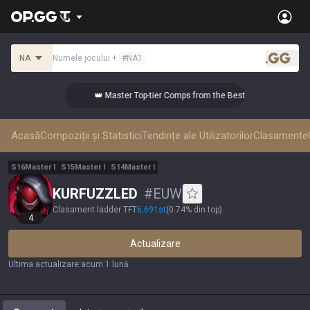
NA
Numele jocului
+
#
NA1
.gg
👑 Master Top-tier Comps from the Best!
Acasă
Compoziții și Statistici
Tendințe ale Utilizatorilor
Clasamente
S
16
Master
I
S
15
Master
I
S
14
Master
I
KURFUZZLED
#
EUW
Clasament ladder TFT
6,691
st
(
0.74% din top
)
4
Actualizare
Ultima actualizare
:
acum 1 lună