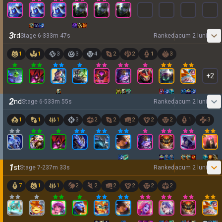
3
rd
Stage
6
-
3
33
m
47
s
Ranked
acum 2 luni
1
1
3
3
4
2
2
1
3
+
2
2
nd
Stage
6
-
5
33
m
55
s
Ranked
acum 2 luni
1
1
1
3
2
2
2
2
2
1
3
1
st
Stage
7
-
2
37
m
33
s
Ranked
acum 2 luni
7
1
1
2
2
2
2
2
2