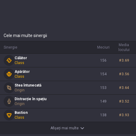
Cele mai multe sinergii
Media
Sinergie
Meciuri
locului
Călător
156
#
3.69
Class
Apărător
154
#
3.56
Class
Stea întunecată
153
#
3.64
Origin
Distracție în spațiu
149
#
3.52
Origin
Bastion
138
#
3.93
Class
Afișați mai multe