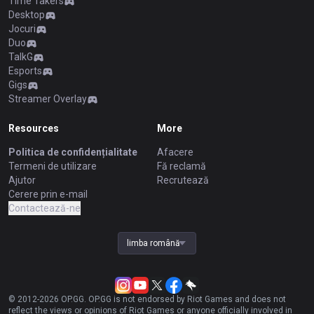
Time Takers
Desktop
Jocuri
Duo
TalkG
Esports
Gigs
Streamer Overlay
Resources
More
Politica de confidențialitate
Afacere
Termeni de utilizare
Fă reclamă
Ajutor
Recrutează
Cerere prin e-mail
Contactează-ne
limba română
© 2012-
2026
OP.GG. OP.GG is not endorsed by Riot Games and does not
reflect the views or opinions of Riot Games or anyone officially involved in