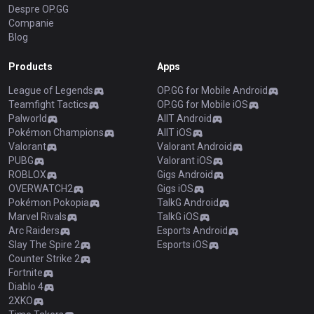
Despre OP.GG
Companie
Blog
Products
Apps
League of Legends
OP.GG for Mobile Android
Teamfight Tactics
OP.GG for Mobile iOS
Palworld
AllT Android
Pokémon Champions
AllT iOS
Valorant
Valorant Android
PUBG
Valorant iOS
ROBLOX
Gigs Android
OVERWATCH2
Gigs iOS
Pokémon Pokopia
TalkG Android
Marvel Rivals
TalkG iOS
Arc Raiders
Esports Android
Slay The Spire 2
Esports iOS
Counter Strike 2
Fortnite
Diablo 4
2XKO