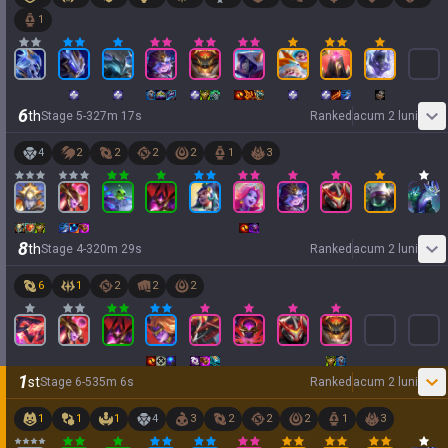
1
6
th
Stage
5
-
3
27
m
17
s
Ranked
acum 2 luni
4
2
2
2
2
1
3
8
th
Stage
4
-
3
20
m
29
s
Ranked
acum 2 luni
6
1
2
2
2
1
st
Stage
6
-
5
35
m
6
s
Ranked
acum 2 luni
1
1
1
4
3
2
2
2
1
3