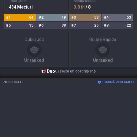
Total Jucat
Media locului
434
Meciuri
3.8
th
/ 8
#
1
64
#
2
49
#
3
53
#
4
53
#
5
35
#
6
38
#
7
25
#
8
22
Dublu Joc
Rulare Rapidă
Unranked
Unranked
Duo
Găsește un coechipier
PUBLICITATE
ELIMINĂ RECLAMELE