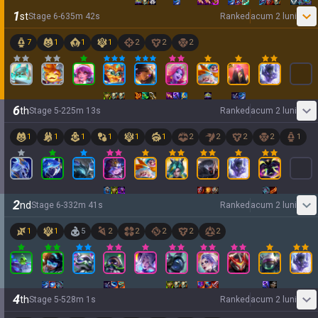
1
st
Stage
6
-
6
35
m
42
s
Ranked
acum 2 luni
7
1
1
1
2
2
2
6
th
Stage
5
-
2
25
m
13
s
Ranked
acum 2 luni
1
1
1
1
1
1
2
2
2
2
1
2
nd
Stage
6
-
3
32
m
41
s
Ranked
acum 2 luni
1
1
5
2
2
2
2
2
4
th
Stage
5
-
5
28
m
1
s
Ranked
acum 2 luni