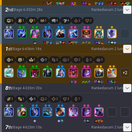
2
nd
Stage
6
-
3
32
m
28
s
Ranked
acum 2 luni
5
1
1
1
4
4
2
2
1
st
Stage
6
-
6
36
m
18
s
Ranked
acum 2 luni
6
1
1
3
2
2
2
2
3
+
2
8
th
Stage
4
-
3
20
m
20
s
Ranked
acum 2 luni
1
1
5
2
2
2
1
7
th
Stage
4
-
6
23
m
13
s
Ranked
acum 2 luni