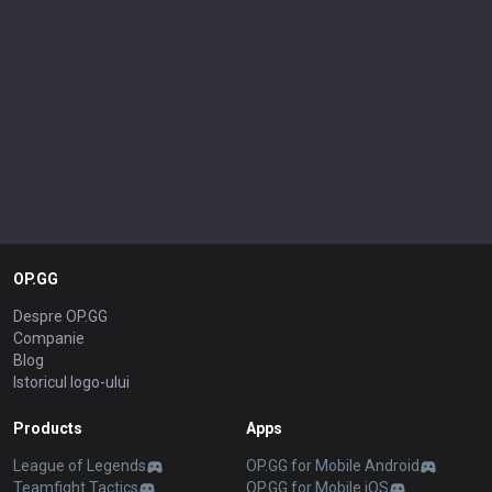
OP.GG
Despre OP.GG
Companie
Blog
Istoricul logo-ului
Products
Apps
League of Legends
OP.GG for Mobile Android
Teamfight Tactics
OP.GG for Mobile iOS