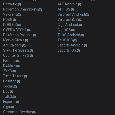
Palworld
AllT Android
Pokémon Champions
AllT iOS
Valorant
Valorant Android
PUBG
Valorant iOS
ROBLOX
Gigs Android
OVERWATCH2
Gigs iOS
Pokémon Pokopia
TalkG Android
Marvel Rivals
TalkG iOS
Arc Raiders
Esports Android
Slay The Spire 2
Esports iOS
Counter Strike 2
Fortnite
Diablo 4
2XKO
Time Takers
Desktop
Jocuri
Duo
TalkG
Esports
Gigs
Streamer Overlay