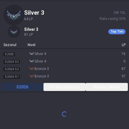
silver 3
5
W
10
L
Rata castig
33
%
64
LP
silver 3
Top Tier
81
LP
Sezonul
Nivel
LP
silver 4
76
S2025
silver 4
0
S2024 S3
bronze 3
87
S2024 S2
bronze 3
97
S2024 S1
S2026
Ranked solo/duo
Ranked flexibil