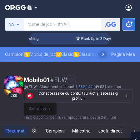
Caută un invocator
Nume de joc +
#NA1
NA
 Challenger Coaching
🏆 Rank Up in 3 Days! Challenger Coac
Campioni
Modul de joc
Clasic
Clasament skinuri
Pagina Mea
Clasamente
N
U
N
Mobilo01
#
EUW
EUW
Clasament pe scară
1,562,142
(49.83% din top)
Conectează-te cu contul tău Riot și setează-ți
280
profilul.
Actualizare
Timp disponibil pentru reîmprospătare
:
peste 2 minute
Rezumat
Stil
Campioni
Măiestria
Joc în direct
Te