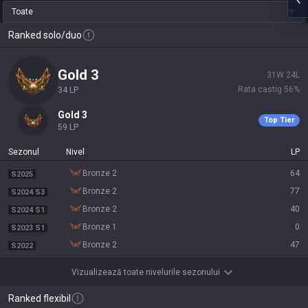
Toate
Ranked solo/duo
gold 3
31
W
24
L
Rata castig
56
%
34
LP
gold 3
Top Tier
59
LP
Sezonul
Nivel
LP
bronze 2
64
S2025
bronze 2
77
S2024 S3
bronze 2
40
S2024 S1
bronze 1
0
S2023 S1
bronze 2
47
S2022
Vizualizează toate nivelurile sezonului
Ranked flexibil