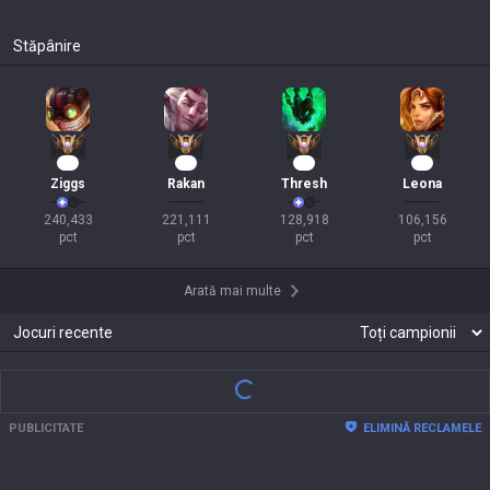
Stăpânire
21
18
11
11
Ziggs
Rakan
Thresh
Leona
240,433

221,111

128,918

106,156

pct
pct
pct
pct
Arată mai multe
Jocuri recente
PUBLICITATE
ELIMINĂ RECLAMELE