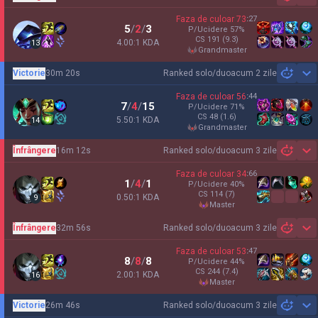
Sh
Faza de culoar
73
:
27
5
/
2
/
3
P/Ucidere
57
%
CS
191
(9.3)
4.00:1 KDA
13
grandmaster
Victorie
30m 20s
Ranked solo/duo
acum 2 zile
Sh
Faza de culoar
56
:
44
7
/
4
/
15
P/Ucidere
71
%
CS
48
(1.6)
5.50:1 KDA
14
grandmaster
Înfrângere
16m 12s
Ranked solo/duo
acum 3 zile
Sh
Faza de culoar
34
:
66
1
/
4
/
1
P/Ucidere
40
%
CS
114
(7)
0.50:1 KDA
9
master
Înfrângere
32m 56s
Ranked solo/duo
acum 3 zile
Sh
Faza de culoar
53
:
47
8
/
8
/
8
P/Ucidere
44
%
CS
244
(7.4)
2.00:1 KDA
16
master
Victorie
26m 46s
Ranked solo/duo
acum 3 zile
Sh