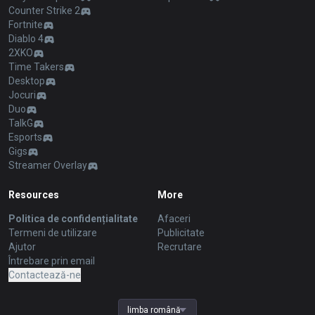
Counter Strike 2
Fortnite
Diablo 4
2XKO
Time Takers
Desktop
Jocuri
Duo
TalkG
Esports
Gigs
Streamer Overlay
Resources
More
Politica de confidențialitate
Afaceri
Termeni de utilizare
Publicitate
Ajutor
Recrutare
Întrebare prin email
Contactează-ne
limba română