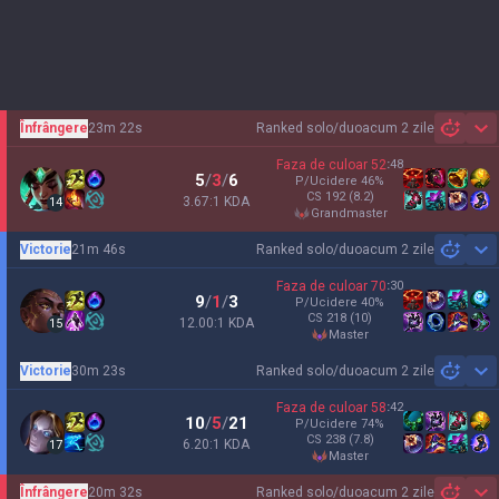
Înfrângere
23m 22s
Ranked solo/duo
acum 2 zile
Sh
Faza de culoar
52
:
48
5
/
3
/
6
P/Ucidere
46
%
CS
192
(8.2)
3.67:1 KDA
14
grandmaster
Victorie
21m 46s
Ranked solo/duo
acum 2 zile
Sh
Faza de culoar
70
:
30
9
/
1
/
3
P/Ucidere
40
%
CS
218
(10)
12.00:1 KDA
15
master
Victorie
30m 23s
Ranked solo/duo
acum 2 zile
Sh
Faza de culoar
58
:
42
10
/
5
/
21
P/Ucidere
74
%
CS
238
(7.8)
6.20:1 KDA
17
master
Înfrângere
20m 32s
Ranked solo/duo
acum 2 zile