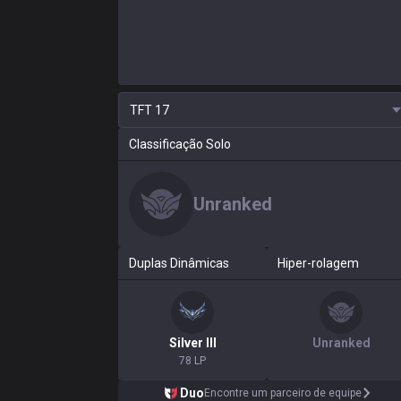
TFT
17
Classificação Solo
Unranked
Duplas Dinâmicas
Hiper-rolagem
Silver
III
Unranked
78 LP
Duo
Encontre um parceiro de equipe