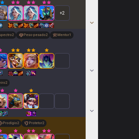
+
2
spectro
2
Peso-pesado
2
Mentor
1
eiro
2
Prodígio
2
Protetor
2