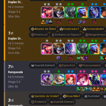
Duplas Dinâmicas
há 2 meses
Stage
5
-
6
30
m
36
s
Atirador de Elite
4
Erradicador
1
Comandante
1
1
st
Psiônico
2
Embalos no Espaço
1
Rasga-tempo
Duplas Dinâmicas
há 2 meses
Stage
5
-
6
31
m
59
s
Guardiã Estelar
5
Espectro
2
Peso-pesado
2
7
th
Ranqueada
há 8 meses
Stage
5
-
3
28
m
4
s
Gambito de Cristal
7
Rosa Mãe
1
Duelista
4
3
rd
Protetor
2
Guardiã Estelar
2
Ranqueada