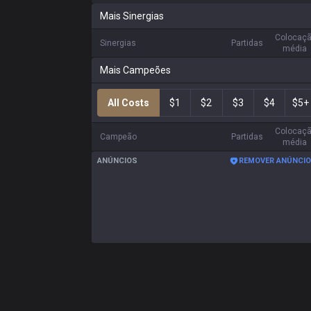
Mais Sinergias
Colocaç
Sinergias
Partidas
média
Mais Campeões
All Costs
$1
$2
$3
$4
$5+
Colocaç
Campeão
Partidas
média
ANÚNCIOS
REMOVER ANÚNCI