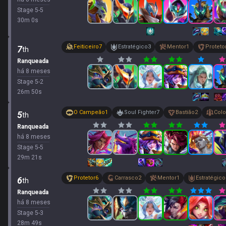
Stage
5
-
5
30
m
0
s
Feiticeiro
7
Estratégico
3
Mentor
1
Proteto
7
th
Ranqueada
há 8 meses
Stage
5
-
2
26
m
50
s
O Campeão
1
Soul Fighter
7
Bastião
2
Col
5
th
Ranqueada
há 8 meses
Stage
5
-
5
29
m
21
s
Protetor
6
Carrasco
2
Mentor
1
Estratégico
6
th
Ranqueada
há 8 meses
Stage
5
-
3
28
m
49
s