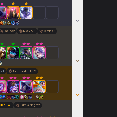
Ladino
2
N.O.V.A.
2
Bastião
2
da
4
Atirador de Elite
2
Oráculo
1
Estrela Negra
2