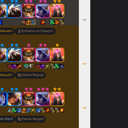
Oráculo
1
Embalos no Espaço
1
Oráculo
1
Estrela Negra
2
de Elite
3
Estrela Negra
2