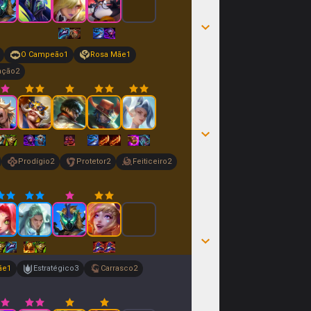
O Campeão
1
Rosa Mãe
1
ação
2
Prodígio
2
Protetor
2
Feiticeiro
2
ãe
1
Estratégico
3
Carrasco
2