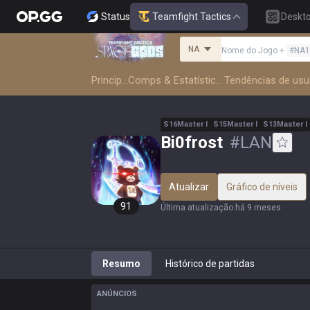
Status
Teamfight Tactics
Deskt
NA
Nome do Jogo
+
#
NA1
Principal
Comps & Estatísticas
S
16
Master
I
S
15
Master
I
S
13
Master
I
Bi0frost
#
LAN
Atualizar
Gráfico de níveis
91
Última atualização
:
há 9 meses
Resumo
Histórico de partidas
ANÚNCIOS