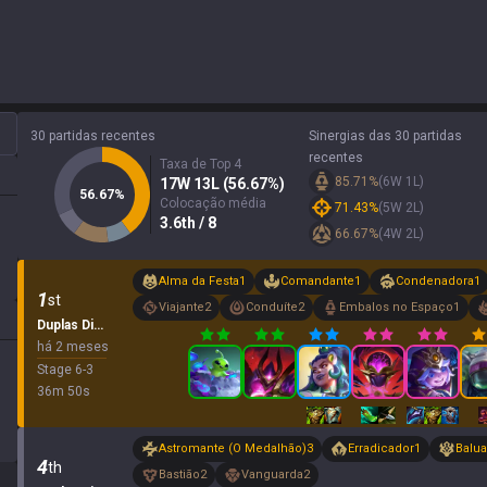
30 partidas recentes
Sinergias das 30 partidas
recentes
Taxa de Top 4
85.71
%
(
6
W
1
L)
17
W
13
L (
56.67
%)
56.67
%
Colocação média
71.43
%
(
5
W
2
L)
3.6
th
/ 8
66.67
%
(
4
W
2
L)
Alma da Festa
1
Comandante
1
Condenadora
1
1
st
Viajante
2
Conduíte
2
Embalos no Espaço
1
Duplas Dinâmicas
há 2 meses
Stage
6
-
3
36
m
50
s
Astromante (O Medalhão)
3
Erradicador
1
Balua
4
th
Bastião
2
Vanguarda
2