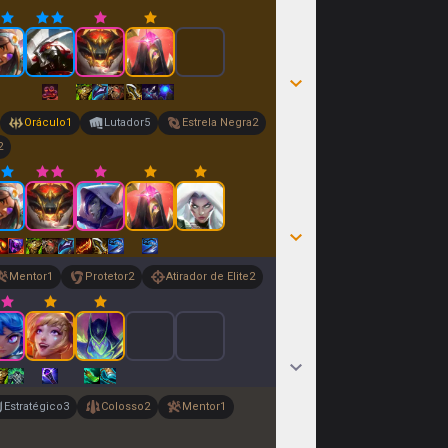
Oráculo
1
Lutador
5
Estrela Negra
2
2
Mentor
1
Protetor
2
Atirador de Elite
2
Estratégico
3
Colosso
2
Mentor
1