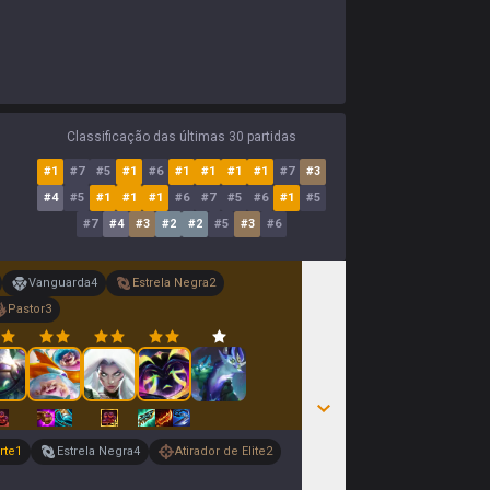
Classificação das últimas 30 partidas
#
1
#
7
#
5
#
1
#
6
#
1
#
1
#
1
#
1
#
7
#
3
#
4
#
5
#
1
#
1
#
1
#
6
#
7
#
5
#
6
#
1
#
5
#
7
#
4
#
3
#
2
#
2
#
5
#
3
#
6
Vanguarda
4
Estrela Negra
2
Pastor
3
rte
1
Estrela Negra
4
Atirador de Elite
2