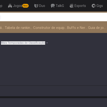
op
Jogos
Duo
TalkG
Esports
Gigs
New
👑 Master To
Tendências de usuário
Tabela de rankings
Construtor de equipes
Buffs e Nerfs
Guia de jogo
Mais Temporadas de Classificação