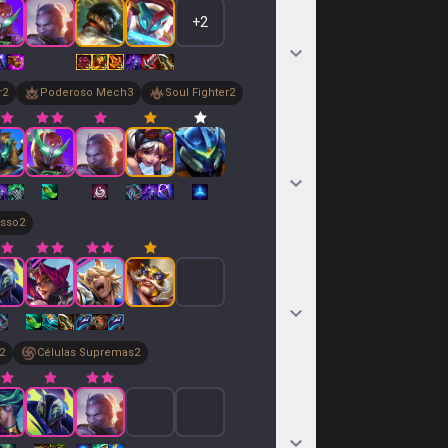
+
2
r
2
Poderoso Mech
3
Soul Fighter
2
osso
2
2
Células Supremas
2