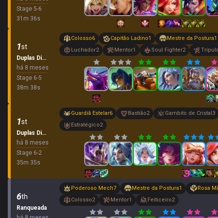
Stage
5
-
6
31
m
36
s
Colosso
6
Capitão Ladino
1
Mestre da Postura
1
1
st
Luchador
2
Mentor
1
Soul Fighter
2
Tripul
Duplas Dinâmicas
há 8 meses
Stage
6
-
5
38
m
38
s
Guardiã Estelar
6
Bastião
2
Gambito de Cristal
3
1
st
Estratégico
2
Duplas Dinâmicas
há 8 meses
Stage
6
-
2
35
m
35
s
Poderoso Mech
7
Mestre da Postura
1
Rosa M
6
th
Colosso
2
Mentor
1
Feiticeiro
2
Ranqueada
há 8 meses