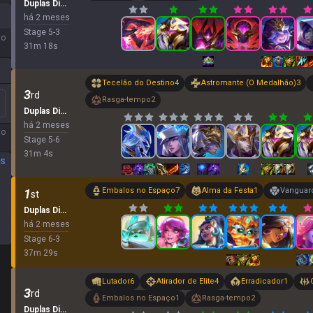
Duplas Dinâmicas
há 2 meses
Stage
5
-
3
ão
31
m
18
s
Tecelão do Destino
4
Astromante (O Medalhão)
3
3
rd
Rasga-tempo
2
Duplas Dinâmicas
há 2 meses
ão
Stage
5
-
6
31
m
4
s
OS
Embalos no Espaço
7
Alma da Festa
1
Vanguar
1
st
Duplas Dinâmicas
há 2 meses
Stage
6
-
3
37
m
29
s
Lutador
6
Atirador de Elite
4
Erradicador
1
3
rd
Embalos no Espaço
1
Rasga-tempo
2
Duplas Dinâmicas