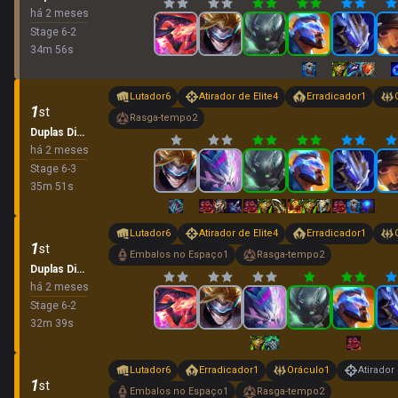
há 2 meses
Stage
6
-
2
34
m
56
s
Lutador
6
Atirador de Elite
4
Erradicador
1
1
st
Rasga-tempo
2
Duplas Dinâmicas
há 2 meses
Stage
6
-
3
35
m
51
s
Lutador
6
Atirador de Elite
4
Erradicador
1
1
st
Embalos no Espaço
1
Rasga-tempo
2
Duplas Dinâmicas
há 2 meses
Stage
6
-
2
32
m
39
s
Lutador
6
Erradicador
1
Oráculo
1
Atirador 
1
st
Embalos no Espaço
1
Rasga-tempo
2