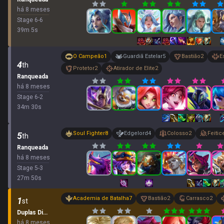
há 8 meses
Stage
6
-
6
39
m
5
s
O Campeão
1
Guardiã Estelar
5
Bastião
2
E
4
th
Protetor
2
Atirador de Elite
2
Ranqueada
há 8 meses
Stage
6
-
2
34
m
30
s
Soul Fighter
8
Edgelord
4
Colosso
2
Feitic
5
th
Ranqueada
há 8 meses
Stage
5
-
3
27
m
50
s
Academia de Batalha
7
Bastião
2
Carrasco
2
1
st
Duplas Dinâmicas
há 8 meses