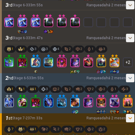
3
rd
Stage
6
-
3
33
m
55
s
Ranqueada
há 2 meses
3
rd
Stage
6
-
3
33
m
47
s
Ranqueada
há 2 meses
1
1
3
3
4
2
2
1
3
+
2
2
nd
Stage
6
-
5
33
m
55
s
Ranqueada
há 2 meses
1
1
1
3
2
2
2
2
2
1
3
1
st
Stage
7
-
2
37
m
33
s
Ranqueada
há 2 meses
7
1
1
2
2
2
2
2
2