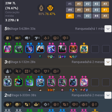
23
W
7
L
#
5
#
3
#
2
#
2
#
3
(
76.67
%)
#
4
#
3
#
3
#
2
#
1
Colocação
80
%
76.47
%
média
#
1
#
6
#
2
#
4
#
3
3.27
th
/ 8
5
th
Stage
5
-
6
28
m
33
s
Ranqueada
há 1 mês
1
1
4
4
2
2
2
3
rd
Stage
6
-
1
32
m
28
s
Ranqueada
há 2 meses
5
2
2
2
2
2
2
nd
Stage
6
-
3
33
m
38
s
Ranqueada
há 2 meses
7
1
1
1
3
2
2
2
2
2