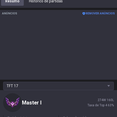
Resumo
Histórico de partidas
ANÚNCIOS
REMOVER ANÚNCIOS
TFT
17
274
W
160
L
Master
I
Taxa de Top 4
63
%