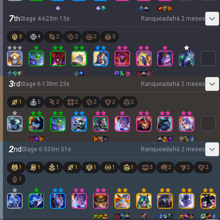
7
th
Stage
4
-
6
23
m
13
s
Ranqueada
há 2 meses
3
4
2
2
2
3
3
rd
Stage
6
-
1
30
m
23
s
Ranqueada
há 2 meses
1
5
2
2
2
2
2
2
nd
Stage
6
-
3
33
m
51
s
Ranqueada
há 2 meses
1
1
1
1
1
1
1
3
2
2
2
1