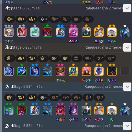
4
th
Stage
5
-
5
28
m
1
s
Ranqueada
há 2 meses
6
1
1
3
2
2
2
3
3
rd
Stage
6
-
2
33
m
31
s
Ranqueada
há 2 meses
1
1
1
1
1
1
3
2
2
2
2
nd
Stage
6
-
5
34
m
36
s
Ranqueada
há 2 meses
1
1
1
4
2
2
2
1
3
2
nd
Stage
6
-
5
34
m
31
s
Ranqueada
há 2 meses