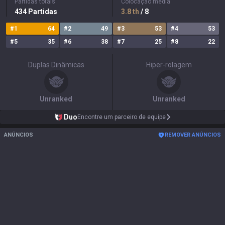
Partidas totais
Colocação média
434
Partidas
3.8
th
/ 8
#
1
64
#
2
49
#
3
53
#
4
53
#
5
35
#
6
38
#
7
25
#
8
22
Duplas Dinâmicas
Hiper-rolagem
Unranked
Unranked
Duo
Encontre um parceiro de equipe
ANÚNCIOS
REMOVER ANÚNCIOS