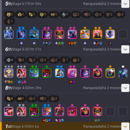
5
th
Stage
6
-
1
31
m
50
s
Ranqueada
há 2 meses
1
1
1
1
1
7
2
2
2
2
2
1
6
th
Stage
5
-
3
27
m
17
s
Ranqueada
há 2 meses
4
2
2
2
2
1
3
8
th
Stage
4
-
3
20
m
29
s
Ranqueada
há 2 meses
6
1
2
2
2
1
st
Stage
6
-
5
35
m
6
s
Ranqueada
há 2 meses