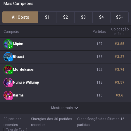
Mais Campeões
All Costs
$1
$2
$3
$4
$5+
Colocação
Campeão
Partidas
média
Mipim
137
#
3.85
$
2
Rhaast
133
#
3.27
$
3
Mordekaiser
129
#
3.74
$
2
Nunu e Willump
113
#
3.57
$
4
Karma
110
#
3.6
$
4
Mostrar mais
30 partidas
Sinergias das 30 partidas
Classificação das últimas 15
recentes
recentes
partidas
Taxa de Top 4