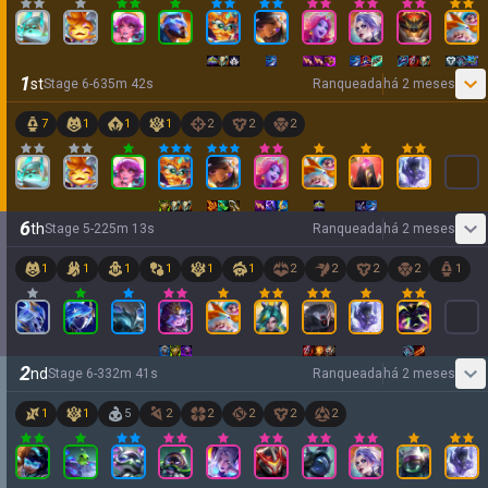
1
st
Stage
6
-
6
35
m
42
s
Ranqueada
há 2 meses
7
1
1
1
2
2
2
6
th
Stage
5
-
2
25
m
13
s
Ranqueada
há 2 meses
1
1
1
1
1
1
2
2
2
2
1
2
nd
Stage
6
-
3
32
m
41
s
Ranqueada
há 2 meses
1
1
5
2
2
2
2
2