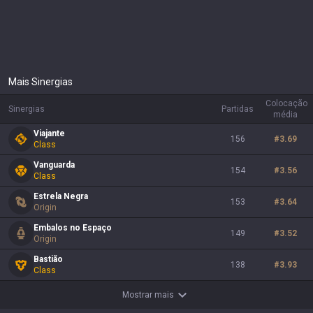
Mais Sinergias
Colocação
Sinergias
Partidas
média
Viajante
156
#
3.69
Class
Vanguarda
154
#
3.56
Class
Estrela Negra
153
#
3.64
Origin
Embalos no Espaço
149
#
3.52
Origin
Bastião
138
#
3.93
Class
Mostrar mais