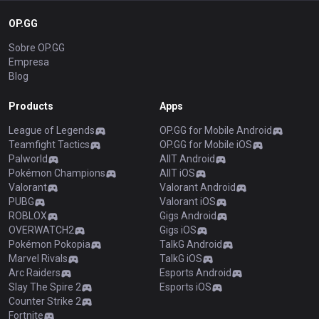
OP.GG
Sobre OP.GG
Empresa
Blog
Products
Apps
League of Legends
OP.GG for Mobile Android
Teamfight Tactics
OP.GG for Mobile iOS
Palworld
AllT Android
Pokémon Champions
AllT iOS
Valorant
Valorant Android
PUBG
Valorant iOS
ROBLOX
Gigs Android
OVERWATCH2
Gigs iOS
Pokémon Pokopia
TalkG Android
Marvel Rivals
TalkG iOS
Arc Raiders
Esports Android
Slay The Spire 2
Esports iOS
Counter Strike 2
Fortnite