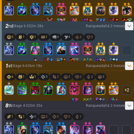
2
nd
Stage
6
-
3
32
m
28
s
Ranqueada
há 2 meses
5
1
1
1
4
4
2
2
1
st
Stage
6
-
6
36
m
18
s
Ranqueada
há 2 meses
6
1
1
3
2
2
2
2
3
+
2
8
th
Stage
4
-
3
20
m
20
s
Ranqueada
há 2 meses
1
1
5
2
2
2
1