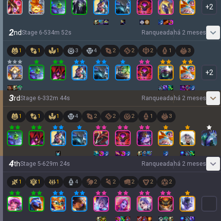
+
2
2
nd
Stage
6
-
5
34
m
52
s
Ranqueada
há 2 meses
1
1
1
3
4
2
2
2
1
3
+
2
3
rd
Stage
6
-
3
32
m
44
s
Ranqueada
há 2 meses
1
1
1
4
2
2
2
1
3
4
th
Stage
5
-
6
29
m
24
s
Ranqueada
há 2 meses
1
1
1
4
2
2
2
2
2