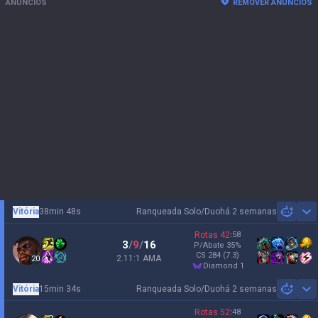
ANÚNCIOS
REMOVER ANÚNCIOS
Vitória
38min 48s
Ranqueada Solo/Duo
há 2 semanas
Sh
Rotas
42
:
58
3
/
9
/
16
P/Abate
35
%
CS
284
(7.3)
2.11:1 AMA
20
diamond 1
Vitória
15min 34s
Ranqueada Solo/Duo
há 2 semanas
Sh
Rotas
52
:
48