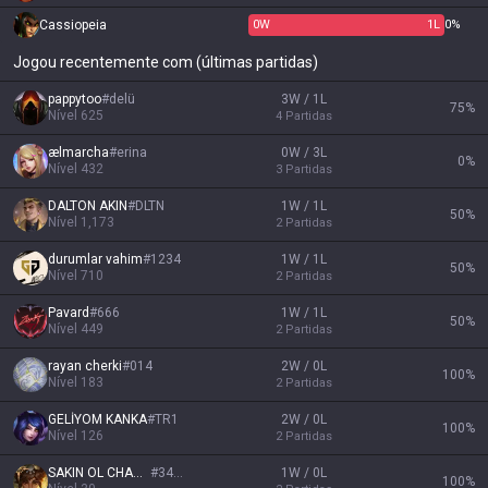
Cassiopeia
0
W
1
L
0%
Jogou recentemente com (últimas partidas)
pappytoo
#
delü
3W / 1L
75
%
Nível
625
4
Partidas
ælmarcha
#
erina
0W / 3L
0
%
Nível
432
3
Partidas
DALTON AKIN
#
DLTN
1W / 1L
50
%
Nível
1,173
2
Partidas
durumlar vahim
#
1234
1W / 1L
50
%
Nível
710
2
Partidas
Pavard
#
666
1W / 1L
50
%
Nível
449
2
Partidas
rayan cherki
#
014
2W / 0L
100
%
Nível
183
2
Partidas
GELİYOM KANKA
#
TR1
2W / 0L
100
%
Nível
126
2
Partidas
SAKIN OL CHAMP
#
3458
1W / 0L
100
%