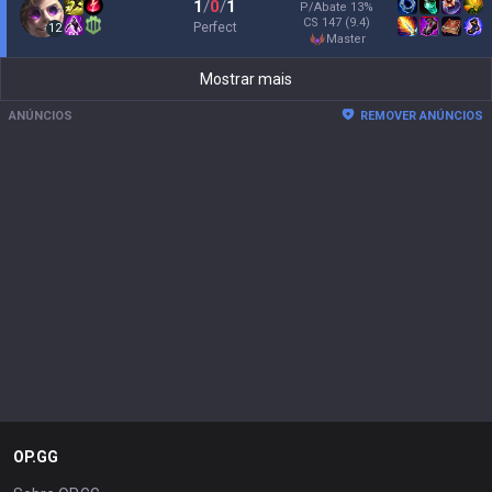
1
/
0
/
1
P/Abate
13
%
CS
147
(9.4)
Perfect
12
master
Mostrar mais
ANÚNCIOS
REMOVER ANÚNCIOS
OP.GG