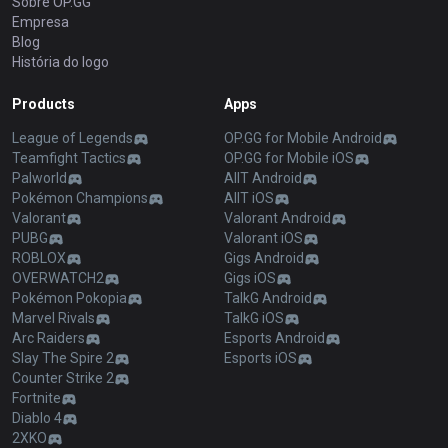
Sobre OP.GG
Empresa
Blog
História do logo
Products
Apps
League of Legends
OP.GG for Mobile Android
Teamfight Tactics
OP.GG for Mobile iOS
Palworld
AllT Android
Pokémon Champions
AllT iOS
Valorant
Valorant Android
PUBG
Valorant iOS
ROBLOX
Gigs Android
OVERWATCH2
Gigs iOS
Pokémon Pokopia
TalkG Android
Marvel Rivals
TalkG iOS
Arc Raiders
Esports Android
Slay The Spire 2
Esports iOS
Counter Strike 2
Fortnite
Diablo 4
2XKO