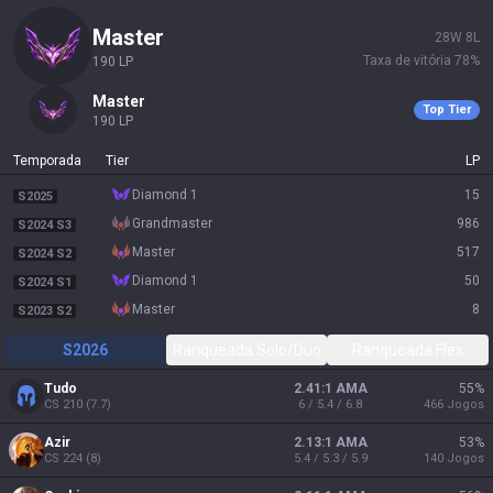
master
28
W
8
L
Taxa de vitória
78
%
190
LP
master
Top Tier
190
LP
Temporada
Tier
LP
diamond 1
15
S2025
grandmaster
986
S2024 S3
master
517
S2024 S2
diamond 1
50
S2024 S1
master
8
S2023 S2
S2026
Ranqueada Solo/Duo
Ranqueada Flex
Tudo
2.41:1 AMA
55
%
CS
210
(
7.7
)
6 / 5.4 / 6.8
466
Jogos
Azir
2.13:1 AMA
53
%
CS
224
(
8
)
5.4 / 5.3 / 5.9
140
Jogos