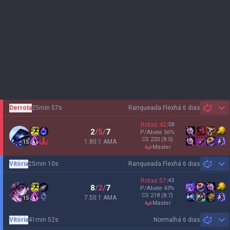
Derrota
25min 57s
Ranqueada Flex
há 6 dias
Sh
Rotas
42
:
58
2
/
5
/
7
P/Abate
56
%
CS
220
(8.5)
1.80:1 AMA
15
master
Vitória
25min 10s
Ranqueada Flex
há 6 dias
Sh
Rotas
57
:
43
8
/
2
/
7
P/Abate
43
%
CS
218
(8.7)
7.50:1 AMA
15
master
Vitória
41min 52s
Normal
há 6 dias
Sh