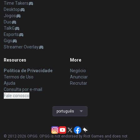
Time Takers
Desktop
Jogos
Duo
TalkG
Esports
Gigs
Streamer Overlay
Resources
More
Política de Privacidade
Negócio
Termos de Uso
Anunciar
Ajuda
Recrutar
Consulta por e-mail
Fale conosco
português
© 2012-
2026
OP.GG. OP.GG is not endorsed by Riot Games and does not