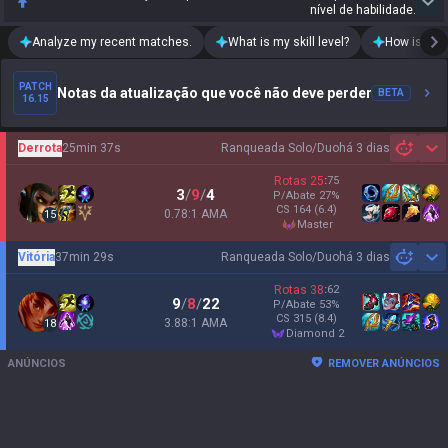
nível de habilidade.
Analyze my recent matches.
What is my skill level?
How is my t
PATCH
Notas da atualização que você não deve perder
BETA
16.15
Derrota
25min 37s
Ranqueada Solo/Duo
há 3 dias
Sh
Rotas
25
:
75
3
/
9
/
4
P/Abate
27
%
CS
164
(6.4)
0.78:1 AMA
15
master
Vitória
37min 29s
Ranqueada Solo/Duo
há 3 dias
Sh
Rotas
38
:
62
9
/
8
/
22
P/Abate
53
%
CS
315
(8.4)
3.88:1 AMA
18
diamond 2
ANÚNCIOS
REMOVER ANÚNCIOS