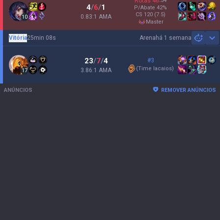
Rotas
46
:
54
4
/
6
/
1
P/Abate
42
%
CS
120
(7.5)
0.83:1 AMA
10
master
Vitória
25min 08s
Arena
há 1 semana
Sh
23
/
7
/
4
#3
(
Time lacaios
)
3.86:1 AMA
17
ANÚNCIOS
REMOVER ANÚNCIOS