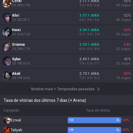
Corki
2.11:1 AMA
56
%
CS
204
(
7.8
)
7.2 / 6.5 / 6.6
64
Jogos
Ahri
3.57:1 AMA
52
%
CS
202
(
8.1
)
6.4 / 3.6 / 6.6
46
Jogos
Hwei
3.34:1 AMA
65
%
CS
214
(
7.6
)
5.7 / 3.9 / 7.4
23
Jogos
Orianna
3.33:1 AMA
64
%
CS
208
(
7.9
)
6.5 / 4.5 / 8.5
22
Jogos
Sylas
2.49:1 AMA
45
%
CS
185
(
6.5
)
7.9 / 6.3 / 7.7
22
Jogos
Akali
2.73:1 AMA
80
%
CS
194
(
6.6
)
7.3 / 4.9 / 6.2
15
Jogos
Mostrar mais
+
Temporadas passadas
Taxa de vitórias dos últimos 7 dias (+ Arena)
Campeão
Taxa de vitória
Ezreal
1
W
0
L
100%
Taliyah
1
W
0
L
100%