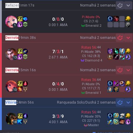
Refazer
1min 17s
Normal
há 2 semanas
Sh
P/Abate
0
%
0
/
0
/
0
CS
2
(1.6)
0.00:1 AMA
1
emerald 2
Derrota
19min 38s
Normal
há 2 semanas
Sh
Rotas
56
:
44
7
/
3
/
1
P/Abate
38
%
CS
162
(8.3)
2.67:1 AMA
13
diamond 4
Derrota
15min 16s
Normal
há 2 semanas
Sh
Rotas
36
:
64
0
/
4
/
0
P/Abate
0
%
CS
117
(7.7)
0.00:1 AMA
10
emerald 1
Vitória
24min 56s
Ranqueada Solo/Duo
há 2 semanas
Sh
Rotas
56
:
44
3
/
3
/
9
P/Abate
35
%
CS
227
(9.1)
4.00:1 AMA
18
master