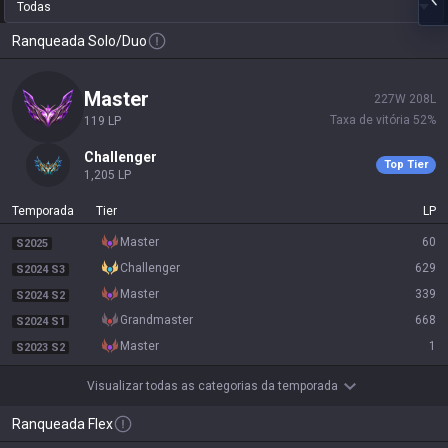
Todas
Ranqueada Solo/Duo
master
227
W
208
L
Taxa de vitória
52
%
119
LP
challenger
Top Tier
1,205
LP
Temporada
Tier
LP
master
60
S2025
challenger
629
S2024 S3
master
339
S2024 S2
grandmaster
668
S2024 S1
master
1
S2023 S2
Visualizar todas as categorias da temporada
Ranqueada Flex