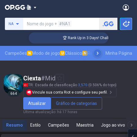
Procure um invocador
Nome do jogo +
#NA1
NA
er Coaching
🏆 Rank Up in 3 Days! Challenger Coaching
Campeões
Modo de jogo
Clássico
Ranking de skins
Minha Página
Classif
N
U
N
Ciexta
#
Mid
TR
Escada de classificação
3,570
(0.506% do topo)
Vincule sua conta Riot e configure seu perfil.
664
Atualizar
Gráfico de categorias
Última atualização
:
há 17 horas
Resumo
Estilo
Campeões
Maestria
Jogo ao vivo