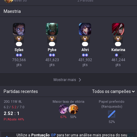
Nível
30
2
Partidas
Maestria
71
44
42
41
Sylas
Pyke
Ahri
Katarina
750,566

451,623

431,932

461,244

pts
pts
pts
pts
Mostrar mais
Partidas recentes
20G 11W 8L
Maior taxa de vitória
Papel preferido
(Ranqueado)
6.2
/
5.2
/
7.0
2.52
: 1
67
%
50
%
P/Abate
44
%
52
%
Utilize a
Pontuação
OP
para ter uma análise mais precisa do seu