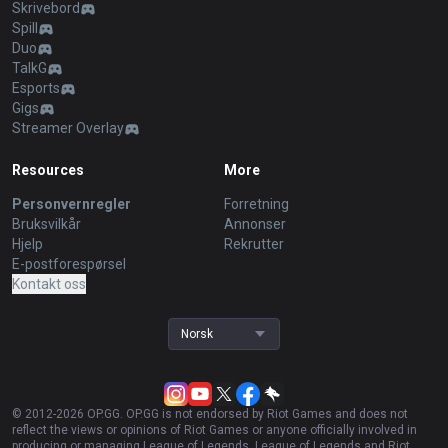
Skrivebord
Spill
Duo
TalkG
Esports
Gigs
Streamer Overlay
Resources
More
Personvernregler
Forretning
Bruksvilkår
Annonser
Hjelp
Rekrutter
E-postforespørsel
Kontakt oss
Norsk
© 2012-
2026
OP.GG. OP.GG is not endorsed by Riot Games and does not
reflect the views or opinions of Riot Games or anyone officially involved in
producing or managing League of Legends. League of Legends and Riot