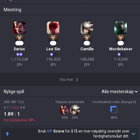
Mestring
104
19
17
12
Darius
Lee Sin
Camille
Mordekaiser
1,110,348

196,424

188,088

114,500

pts
pts
pts
pts
Vis mer
Nylige spill
20G 9W 11L}
Høyest seiersrate
Foretrukket rolle (Rangert)
6.7
/
6.0
/
4.8
1.89
: 1
45
%
50
%
80
%
Kill Deltakelse
38
%
Bruk
OP
Score
for å få en mer nøyaktig oversikt over
ferdighetsnivået ditt.