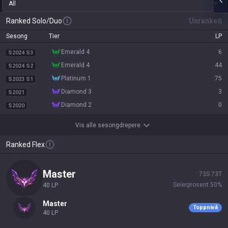
All
Ranked Solo/Duo
Unranked
Sesong
Tier
LP
emerald 4
6
S2024 S3
emerald 4
44
S2024 S2
platinum 1
75
S2023 S1
diamond 3
3
S2021
diamond 2
0
S2020
Vis alle sesongdrepere
Ranked Flex
master
73
S
73
T
Seierprosent
50
%
40
LP
master
Toppnivå
40
LP