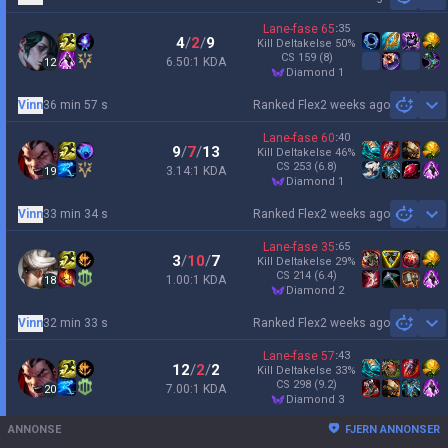
Sh
Lane-fase
65
:
35
4
/
2
/
9
Kill Deltakelse
50
%
CS
159
(8)
6.50:1 KDA
12
diamond 1
Vinn
36 min 57 s
Ranked Flex
2 weeks ago
Sh
Lane-fase
60
:
40
9
/
7
/
13
Kill Deltakelse
46
%
CS
253
(6.8)
3.14:1 KDA
19
diamond 1
Vinn
33 min 34 s
Ranked Flex
2 weeks ago
Sh
Lane-fase
35
:
65
3
/
10
/
7
Kill Deltakelse
29
%
CS
214
(6.4)
1.00:1 KDA
18
diamond 2
Vinn
32 min 33 s
Ranked Flex
2 weeks ago
Sh
Lane-fase
57
:
43
12
/
2
/
2
Kill Deltakelse
33
%
CS
298
(9.2)
7.00:1 KDA
20
diamond 3
ANNONSE
FJERN ANNONSER