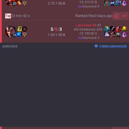
CS
213
(5.3)
2.70:1 KDA
20
diamond 4
Tap
23 min 42 s
Ranked Flex
3 days ago
Sh
Lane-fase
58
:
42
5
/
5
/
3
Kill Deltakelse
62
%
CS
193
(8.1)
1.60:1 KDA
16
diamond 3
ANNONSE
FJERN ANNONSER