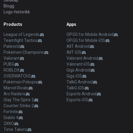
Selskap
Blogg
Logo-historikk
Products
Apps
League of Legends
OP.GG for Mobile Android
Teamfight Tactics
OP.GG for Mobile iOS
Palworld
AllT Android
Pokémon Champions
AllT iOS
Valorant
Valorant Android
PUBG
Valorant iOS
ROBLOX
Gigs Android
OVERWATCH2
Gigs iOS
Pokémon Pokopia
TalkG Android
Marvel Rivals
TalkG iOS
Arc Raiders
Esports Android
Slay The Spire 2
Esports iOS
Counter Strike 2
Fortnite
Diablo 4
2XKO
Time Takers