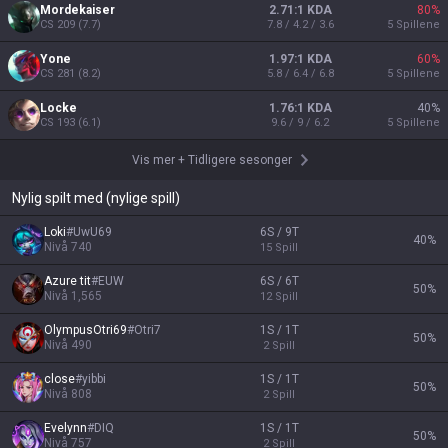
Mordekaiser
2.71:1 KDA
80
%
CS
209
(
7.7
)
7.8 / 4.2 / 3.6
5
Spillene
Yone
1.97:1 KDA
60
%
CS
281
(
8.2
)
5.8 / 6.4 / 6.8
5
Spillene
Locke
1.76:1 KDA
40
%
CS
193
(
6.1
)
9.6 / 9 / 6.2
5
Spillene
Vis mer
+
Tidligere sesonger
Nylig spilt med (nylige spill)
Loki
#
UwU69
6S / 9T
40
%
Nivå
740
15
Spill
Azure tit
#
EUW
6S / 6T
50
%
Nivå
1,565
12
Spill
OlympusOtri69
#
Otri7
1S / 1T
50
%
Nivå
490
2
Spill
close
#
yibbi
1S / 1T
50
%
Nivå
808
2
Spill
Evelynn
#
DIQ
1S / 1T
50
%
Nivå
757
2
Spill