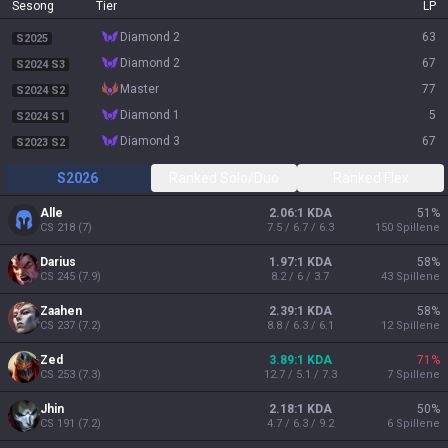
Sesong
Tier
LP
diamond 2
63
S2025
diamond 2
67
S2024 S3
master
77
S2024 S2
diamond 1
5
S2024 S1
diamond 3
67
S2023 S2
S2026
Ranked Solo/Duo
Ranked Flex
Alle
2.06:1 KDA
51
%
CS
218
(
7
)
7.5 / 6.7 / 6.3
150
Spillene
Darius
1.97:1 KDA
58
%
CS
245
(
7.9
)
8.2 / 6 / 3.7
43
Spillene
Zaahen
2.39:1 KDA
58
%
CS
237
(
7.2
)
8.8 / 6.3 / 6.1
12
Spillene
Zed
3.89:1 KDA
71
%
CS
253
(
7.3
)
12.7 / 5.1 / 7.3
7
Spillene
Jhin
2.18:1 KDA
50
%
CS
191
(
7.2
)
4.7 / 6.3 / 9.2
6
Spillene