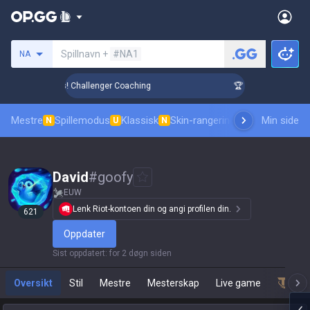
Søk etter en summoner
Spillnavn +
#NA1
NA
 Up in 3 Days! Challenger Coaching
🏆 Rank Up in 3 Days! 
Mestre
Spillemodus
Klassisk
Skin-rangering
Rangeringer
Min side
Prof
N
U
N
David
#
goofy
EUW
Lenk Riot-kontoen din og angi profilen din.
621
Oppdater
Sist oppdatert
:
for 2 døgn siden
Oversikt
Stil
Mestre
Mesterskap
Live game
Team