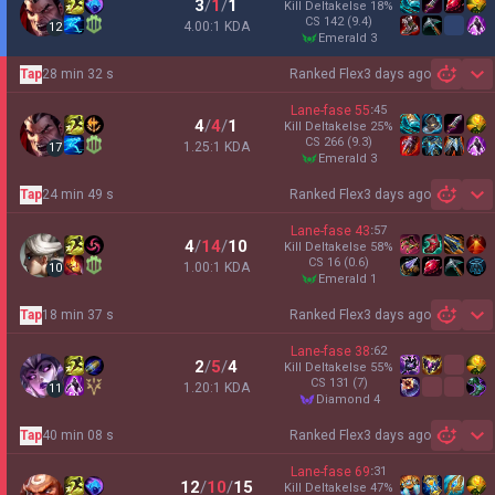
3
/
1
/
1
Kill Deltakelse
18
%
CS
142
(9.4)
4.00:1 KDA
12
emerald 3
Tap
28 min 32 s
Ranked Flex
3 days ago
Sh
Lane-fase
55
:
45
4
/
4
/
1
Kill Deltakelse
25
%
CS
266
(9.3)
1.25:1 KDA
17
emerald 3
Tap
24 min 49 s
Ranked Flex
3 days ago
Sh
Lane-fase
43
:
57
4
/
14
/
10
Kill Deltakelse
58
%
CS
16
(0.6)
1.00:1 KDA
10
emerald 1
Tap
18 min 37 s
Ranked Flex
3 days ago
Sh
Lane-fase
38
:
62
2
/
5
/
4
Kill Deltakelse
55
%
CS
131
(7)
1.20:1 KDA
11
diamond 4
Tap
40 min 08 s
Ranked Flex
3 days ago
Sh
Lane-fase
69
:
31
12
/
10
/
15
Kill Deltakelse
47
%