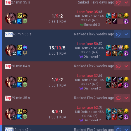
Tap
27 min 35 s
Ranked Flex
3 days ago
Sh
Lane-fase
35
:
65
1
/
9
/
2
Kill Deltakelse
14
%
CS
173
(6.3)
0.33:1 KDA
15
emerald 3
Vinn
45 min 56 s
Ranked Flex
2 weeks ago
Sh
Lane-fase
50
:
50
15
/
10
/
5
Kill Deltakelse
38
%
CS
295
(6.4)
2.00:1 KDA
20
diamond 1
Tap
26 min 04 s
Ranked Flex
2 weeks ago
Sh
Lane-fase
32
:
68
1
/
6
/
2
Kill Deltakelse
13
%
CS
177
(6.8)
0.50:1 KDA
14
diamond 2
Tap
29 min 35 s
Ranked Flex
2 weeks ago
Sh
Lane-fase
62
:
38
8
/
5
/
1
Kill Deltakelse
45
%
CS
237
(8)
1.80:1 KDA
17
diamond 2
Vinn
19 min 47 s
Ranked Flex
2 weeks ago