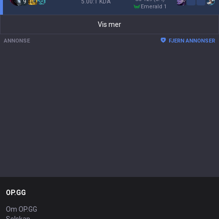
5.00:1 KDA
9
emerald 1
Vis mer
ANNONSE
FJERN ANNONSER
OP.GG
Om OP.GG