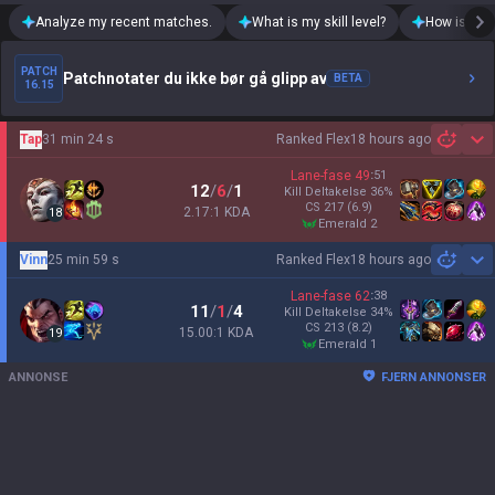
Analyze my recent matches.
What is my skill level?
How is my t
PATCH
Patchnotater du ikke bør gå glipp av
BETA
16.15
Tap
31 min 24 s
Ranked Flex
18 hours ago
Sh
Lane-fase
49
:
51
12
/
6
/
1
Kill Deltakelse
36
%
CS
217
(6.9)
2.17:1 KDA
18
emerald 2
Vinn
25 min 59 s
Ranked Flex
18 hours ago
Sh
Lane-fase
62
:
38
11
/
1
/
4
Kill Deltakelse
34
%
CS
213
(8.2)
15.00:1 KDA
19
emerald 1
ANNONSE
FJERN ANNONSER