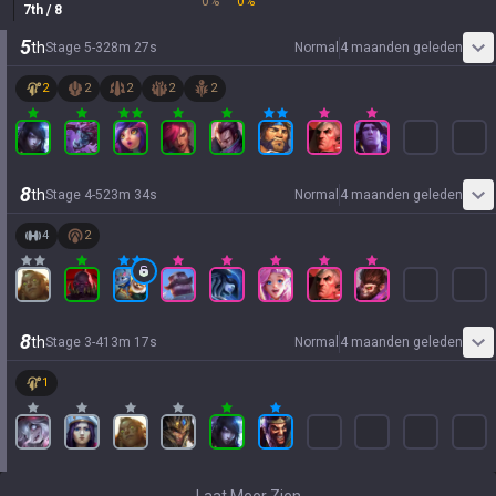
0
%
0
%
7
th
/ 8
5
th
Stage
5
-
3
28
m
27
s
Normal
4 maanden geleden
2
2
2
2
2
8
th
Stage
4
-
5
23
m
34
s
Normal
4 maanden geleden
4
2
8
th
Stage
3
-
4
13
m
17
s
Normal
4 maanden geleden
1