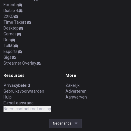
Fortnite
Diablo 4
2XKO
Time Takers
Desktop
Games
Duo
TalkG
Esports
Gigs
Streamer Overlay
Resources
More
Privacybeleid
Zakelijk
Gebruiksvoorwaarden
Adverteren
Hulp
Aanwerven
E-mail aanvraag
Neem contact met ons op
Nederlands