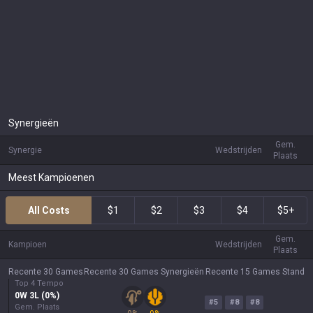
Synergieën
Gem.
Synergie
Wedstrijden
Plaats
Meest Kampioenen
All Costs
$1
$2
$3
$4
$5+
Gem.
Kampioen
Wedstrijden
Plaats
Recente 30 Games
Recente 30 Games Synergieën
Recente 15 Games Stand
Top 4 Tempo
0
W
3
L (
0
%)
#
5
#
8
#
8
Gem. Plaats