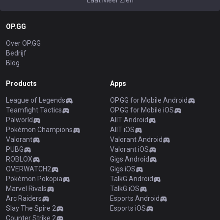
Laat Meer Zien
OP.GG
Over OP.GG
Bedrijf
Blog
Products
Apps
League of Legends
OP.GG for Mobile Android
Teamfight Tactics
OP.GG for Mobile iOS
Palworld
AllT Android
Pokémon Champions
AllT iOS
Valorant
Valorant Android
PUBG
Valorant iOS
ROBLOX
Gigs Android
OVERWATCH2
Gigs iOS
Pokémon Pokopia
TalkG Android
Marvel Rivals
TalkG iOS
Arc Raiders
Esports Android
Slay The Spire 2
Esports iOS
Counter Strike 2