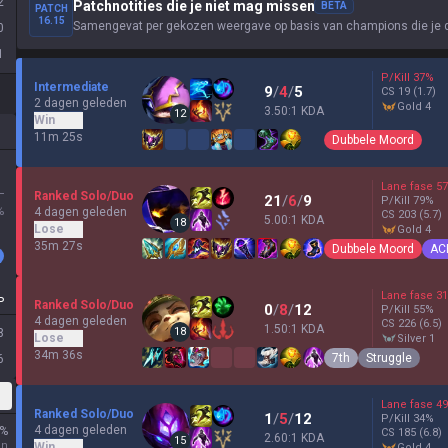
2
Patchnotities die je niet mag missen
BETA
PATCH
16.15
Samengevat per gekozen weergave op basis van champions die je 
0
1
P/Kill
37
%
Intermediate
9
/
4
/
5
CS
19
(1.7)
2 dagen geleden
gold 4
3.50:1 KDA
12
Win
11m 25s
Dubbele Moord
Lane fase
57
L
Ranked Solo/Duo
21
/
6
/
9
P/Kill
79
%
%
4 dagen geleden
CS
203
(5.7)
5.00:1 KDA
18
Lose
gold 4
35m 27s
Dubbele Moord
AC
Lane fase
31
P
Ranked Solo/Duo
0
/
8
/
12
P/Kill
55
%
4 dagen geleden
CS
226
(6.5)
1.50:1 KDA
18
8
Lose
silver 1
34m 36s
7th
Struggle
6
Lane fase
49
Ranked Solo/Duo
1
/
5
/
12
P/Kill
34
%
4 dagen geleden
%
CS
185
(6.8)
2.60:1 KDA
15
en
Win
gold 4