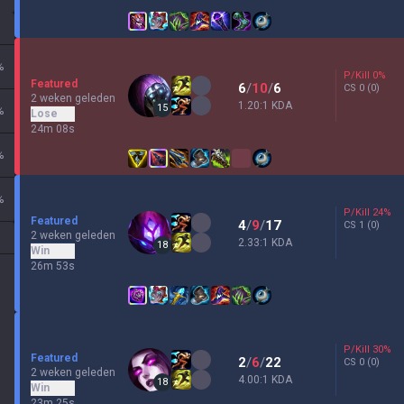
%
P/Kill
0
%
Featured
6
/
10
/
6
CS
0
(0)
2 weken geleden
1.20:1 KDA
15
%
Lose
24m 08s
%
%
P/Kill
24
%
Featured
4
/
9
/
17
CS
1
(0)
2 weken geleden
2.33:1 KDA
18
Win
26m 53s
P/Kill
30
%
Featured
2
/
6
/
22
CS
0
(0)
2 weken geleden
4.00:1 KDA
18
Win
23m 25s