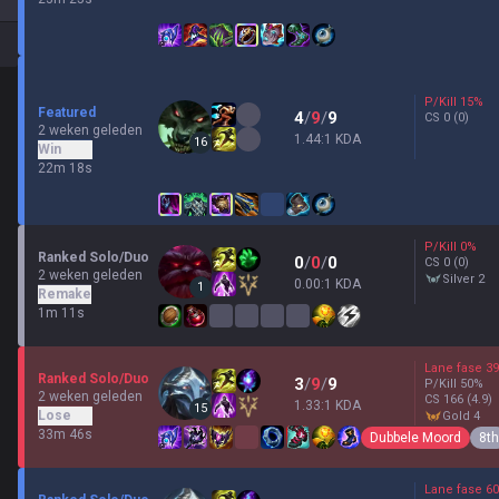
P/Kill
15
%
Featured
4
/
9
/
9
CS
0
(0)
2 weken geleden
1.44:1 KDA
16
Win
22m 18s
P/Kill
0
%
Ranked Solo/Duo
0
/
0
/
0
CS
0
(0)
2 weken geleden
silver 2
0.00:1 KDA
1
Remake
1m 11s
Lane fase
39
Ranked Solo/Duo
3
/
9
/
9
P/Kill
50
%
2 weken geleden
CS
166
(4.9)
1.33:1 KDA
15
Lose
gold 4
33m 46s
Dubbele Moord
8th
Lane fase
60