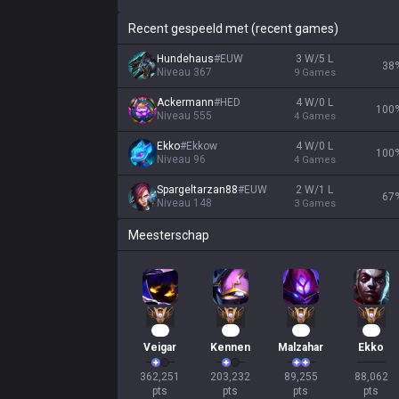
Recent gespeeld met (recent games)
Hundehaus
#
EUW
3 W/5 L
38
Niveau
367
9
Games
Ackermann
#
HED
4 W/0 L
100
Niveau
555
4
Games
Ekko
#
Ekkow
4 W/0 L
100
Niveau
96
4
Games
Spargeltarzan88
#
EUW
2 W/1 L
67
Niveau
148
3
Games
Meesterschap
33
17
11
11
Veigar
Kennen
Malzahar
Ekko
362,251

203,232

89,255

88,062

pts
pts
pts
pts