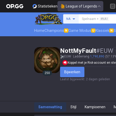
Statistieken
League of Legends
Zoek een summoner
NA
Spelnaam +
#NA1
Home
Champions
Game Modus
Klassiek
S
N
U
N
NottMyFault
#
EUW
EUW
Ladderrang
1,790,890
(57.13%
Koppel met je Riot-account en stel j
Bijwerken
250
Laatst bijgewerkt
:
2 dagen geleden
Samenvatting
Stijl
Kampioenen
M