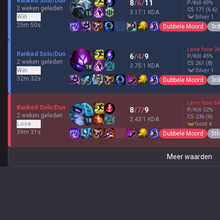
Ranked Solo/Duo
8
/
6
/
11
P/Kill
49
%
2 weken geleden
CS
171
(6.6)
3.17:1 KDA
15
Win
silver 1
25m 50s
Dubbele Moord
3rd
Lane fase
36
Ranked Solo/Duo
6
/
4
/
9
P/Kill
45
%
2 weken geleden
CS
261
(8)
3.75:1 KDA
18
Win
silver 1
32m 32s
Dubbele Moord
3rd
Lane fase
64
Ranked Solo/Duo
8
/
7
/
9
P/Kill
52
%
2 weken geleden
CS
236
(6)
2.43:1 KDA
18
Lose
gold 4
39m 31s
Dubbele Moord
5th
Meer waarden