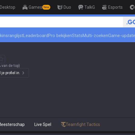
Desktop
Games
Duo
TalkG
Esports
New
kinsranglijst
Leaderboard
Pro bekijken
Stats
Multi-zoeken
Game-updat
 van de top)
e profiel in.
eesterschap
Live Spel
Teamfight Tactics