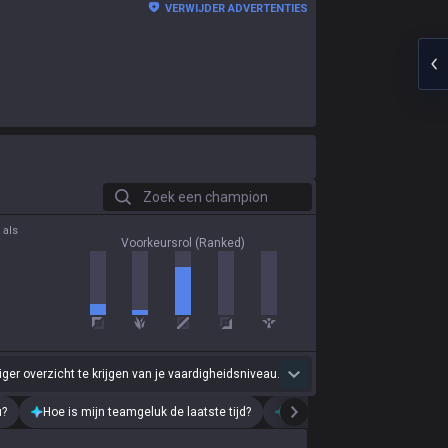
VERWIJDER ADVERTENTIES
Zoek een champion
 als
Voorkeursrol (Ranked)
r overzicht te krijgen van je vaardigheidsniveau.
u?
Hoe is mijn teamgeluk de laatste tijd?
Analyseer mijn recente speels