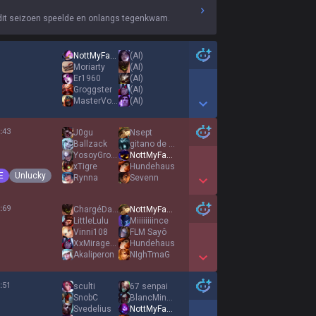
dit seizoen speelde en onlangs tegenkwam.
NottMyFault
(AI)
Moriarty
(AI)
Er1960
(AI)
Groggster
(AI)
MasterVortek
(AI)
Show More Detail Games
:
43
J0gu
Nsept
Ballzack
gitano de jungla
YosoyGroot17
NottMyFault
xTigre
Hundehaus
E
Unlucky
Rynna
Sevenn
Show More Detail Games
:
69
ChargéDaffaires
NottMyFault
LittleLulu
Miiiiiiiince
Vinni108
FLM Sayô
XxMiragexX
Hundehaus
Akaliperon
NIghTmaG
Show More Detail Games
:
51
sculti
67 senpai
SnobC
BlancMinable
Svedelius
NottMyFault