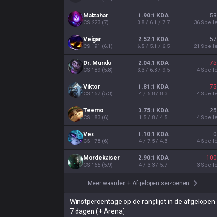
Malzahar
1.90:1 KDA
53
CS
223
(
7
)
3.8 / 6.1 / 7.7
36
Spell
Veigar
2.52:1 KDA
57
CS
191
(
6.1
)
6.5 / 5.1 / 6.5
21
Spell
Dr. Mundo
2.04:1 KDA
75
CS
189
(
5.8
)
3.3 / 6.3 / 9.5
4
Spell
Viktor
1.81:1 KDA
75
CS
157
(
5.3
)
4 / 6.8 / 8.3
4
Spell
Teemo
0.75:1 KDA
25
CS
183
(
6
)
1.5 / 8 / 4.5
4
Spell
Vex
1.10:1 KDA
0
CS
178
(
6
)
4 / 7.5 / 4.3
4
Spell
Mordekaiser
2.90:1 KDA
100
CS
165
(
5.9
)
4 / 3.3 / 5.7
3
Spell
Meer waarden
+
Afgelopen seizoenen
Winstpercentage op de ranglijst in de afgelopen
7 dagen (+ Arena)