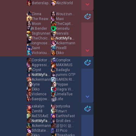
dieterslaptop
AkizWorld
Show More Detail Games
Cìnna
Wouzzunks
The Reawakened
Maxi
Moon
TheCapitaine
A Bender
Kenselu
Ssgtrunner
Nervals
TheChoiceIsYours
NottMyFault
longnosebakery
Ackermann
Saint
Piixelll
VictoriousInGame
Ekko
Show More Detail Games
Corolotor TFT
Complox
Aggressive Atlas
MAXIMUS
iCryst
Badaglu
NottMyFault
yummi OTP
Ackermann
GAREN RICARD 13
Kyrie
Psypae
Ekko
Viagra Viego
Violence
JmelaTue
Baeqijowae
Lofe
Show More Detail Games
xakalyn
potyorka
Zenit8
Fιπωιτ
AxE55AxE
EarthIsFast
NottMyFault
Groll des Thor
Ackermann
공장이 없었다면 압델
5thStateOfMatter
El Pico
Ekko
Thresharks