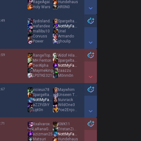
RageAgainstRhast
Hundehaus
Holy Wars
HR0N0
Show More Detail Games
:
49
Sydislanderi
Spargeltarzan88
wafandee
NottMyFault
mallibu10
Uriel
Corvuss
Armando
Power
ghoulip
Show More Detail Games
:
59
RangeTopAreSllut
Aldof Hilariante
MH Fenton
Spargeltarzan88
DerAlpha
NottMyFault
Maymeking
zaazzu
LPSTKE321
M0nm0n
Show More Detail Games
:
67
vicieux78
Maywhim
Spargeltarzan88
Unseen Threat
NottMyFault
Nuivrack
aZZFiShY
WildOne3
Lipt0n
Poe2Enjoyer
Show More Detail Games
:
71
XxalvaroxX20
KWK11
LaRanaGustavô
TristanZicas
azizman25
NottMyFault
Matsuri
Hundehaus