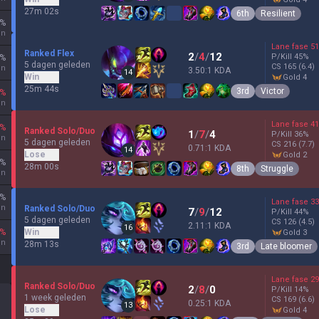
27m 02s
6th
Resilient
%
en
Lane fase
51
Ranked Flex
2
/
4
/
12
P/Kill
45
%
%
5 dagen geleden
CS
165
(6.4)
en
3.50:1 KDA
14
Win
gold 4
25m 44s
3rd
Victor
%
en
Lane fase
41
%
Ranked Solo/Duo
1
/
7
/
4
P/Kill
36
%
en
5 dagen geleden
CS
216
(7.7)
0.71:1 KDA
14
Lose
gold 2
%
28m 00s
8th
Struggle
en
%
Lane fase
33
en
Ranked Solo/Duo
7
/
9
/
12
P/Kill
44
%
5 dagen geleden
CS
126
(4.5)
2.11:1 KDA
16
%
Win
gold 3
en
28m 13s
3rd
Late bloomer
Lane fase
29
Ranked Solo/Duo
2
/
8
/
0
P/Kill
14
%
1 week geleden
CS
169
(6.6)
0.25:1 KDA
13
Lose
gold 4