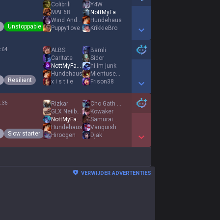
Colibrili
Y4W
MAE68
NottMyFault
Wind And Feed
Hundehaus
Unstoppable
Puppy1ove
KrikkieBro
Show More Detail Games
:
64
ALBS
Bamli
Caritate
Sidor
NottMyFault
hi im junk
Hundehaus
Mientusek1
Resilient
x i s t i e
Frison38
Show More Detail Games
:
36
Rizkar
Cho Gath Bliat
GLX NeiibaOklm
Kowaker
NottMyFault
SamuraiMan
Hundehaus
Vanquish
Slow starter
Hiroogen
Djak
Show More Detail Games
VERWIJDER ADVERTENTIES