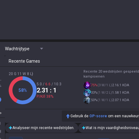
Wachtrijtype
Recente Games
Recente 20 wedstrijden gespeeld
20 G 11 W 8 L}
kampioenen
L
5.0
/
6.6
/
10.3
75
%
(
3 W/1 L
)
2.16:1 KDA
%
2.31
: 1
58
%
33
%
(
1 W/2 L
)
1.58:1 KDA
P/Kill
38
%
50
%
(
1 W/1 L
)
2.07:1 KDA
P
Gebruik de
OP-score
om een nauwkeurige
1
Analyseer mijn recente wedstrijden.
Wat is mijn vaardigheidsnivea
8