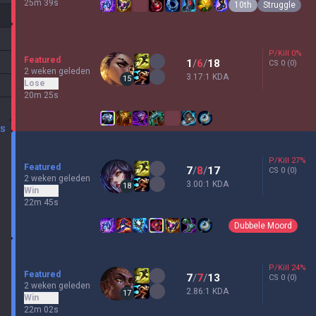
25m 39s
10th
Struggle
P/Kill
0
%
Featured
1
/
6
/
18
CS
0
(0)
2 weken geleden
3.17:1 KDA
15
Lose
20m 25s
ES
P/Kill
27
%
Featured
7
/
8
/
17
CS
0
(0)
2 weken geleden
3.00:1 KDA
18
Win
22m 45s
Dubbele Moord
P/Kill
24
%
Featured
7
/
7
/
13
CS
0
(0)
2 weken geleden
2.86:1 KDA
17
Win
22m 02s