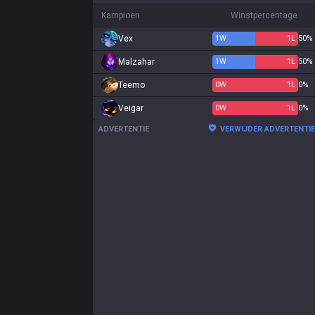
Kampioen
Winstpercentage
Vex
1
W
1
L
50%
Malzahar
1
W
1
L
50%
Teemo
0
W
1
L
0%
Veigar
0
W
1
L
0%
ADVERTENTIE
VERWIJDER ADVERTENTI