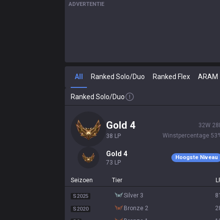
ADVERTENTIE
All
Ranked Solo/Duo
Ranked Flex
ARAM
Ranked Solo/Duo
gold 4
32
W
28
Winstpercentage
53
38
LP
gold 4
Hoogste Niveau
73
LP
Seizoen
Tier
L
silver 3
8
S2025
bronze 2
2
S2020