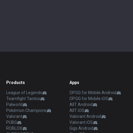
Products
Apps
League of Legends
OP.GG for Mobile Android
Teamfight Tactics
OP.GG for Mobile iOS
Palworld
AllT Android
Pokémon Champions
AllT iOS
Valorant
Valorant Android
PUBG
Valorant iOS
ROBLOX
Gigs Android