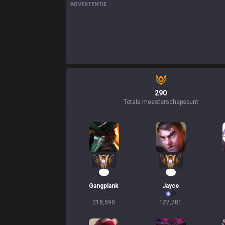
ADVERTENTIE
290
Totale meesterschapspunt
18
11
Gangplank
Jayce
218,590
127,781