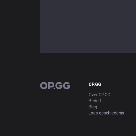
OP.GG
OP.GG
Over OP.GG
Bedrijf
Blog
Logo geschiedenis