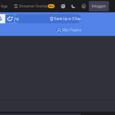
NL
Gigs
Streamer Overlay
Inloggen
New
Coaching
🏆 Rank Up in 3 Days! Challenger Coaching
Mijn Pagina
e