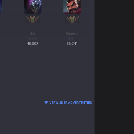
Jax
Graves
40,802
36,241
VERWIJDER ADVERTENTIES