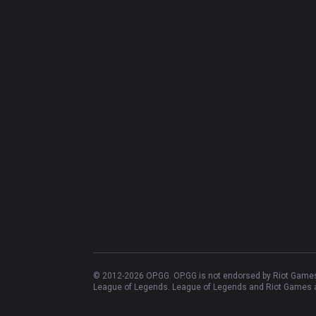
© 2012-
2026
OP.GG. OP.GG is not endorsed by Riot Games 
League of Legends. League of Legends and Riot Games ar