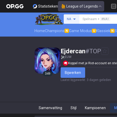
Statistieken
League of Legends
Zoek een summoner
NA
Spelnaam +
#NA1
Home
Champions
Game Modus
Klassiek
S
N
U
N
Ejdercan
#
TOP
EUW
Koppel met je Riot-account en stel j
Bijwerken
349
Laatst bijgewerkt
:
3 dagen geleden
Samenvatting
Stijl
Kampioenen
M