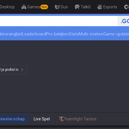
Desktop
Games
Duo
TalkG
Esports
New
🏆 Rank Up in 3 Days! Challenger 
kinsranglijst
Leaderboard
Pro bekijken
Stats
Multi-zoeken
Game-updat
e profiel in.
eesterschap
Live Spel
Teamfight Tactics