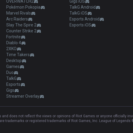
OVERWATCH2
Gigs iOS
Pokémon Pokopia
TalkG Android
Marvel Rivals
TalkG iOS
Arc Raiders
Esports Android
Slay The Spire 2
Esports iOS
Counter Strike 2
Fortnite
Diablo 4
2XKO
Time Takers
Desktop
Games
Duo
TalkG
Esports
Gigs
Streamer Overlay
and does not reflect the views or opinions of Riot Games or anyone officially in
e trademarks or registered trademarks of Riot Games, Inc. League of Legends ©