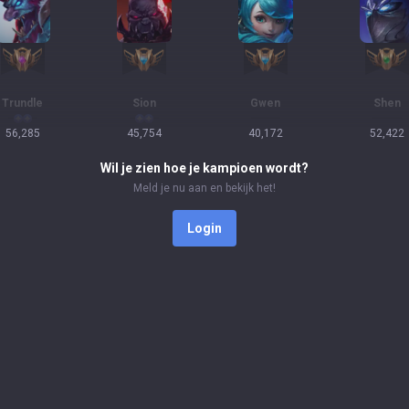
Trundle
Sion
Gwen
Shen
56,285
45,754
40,172
52,422
Wil je zien hoe je kampioen wordt?
Meld je nu aan en bekijk het!
Login