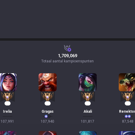
1,709,069
Totaal aantal kampioenspunten
10
10
10
10
Irelia
Gragas
Akali
Renekto
107,991
107,940
101,817
87,548