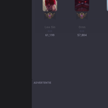
Lee Sin
Ornn
61,199
57,884
ADVERTENTIE