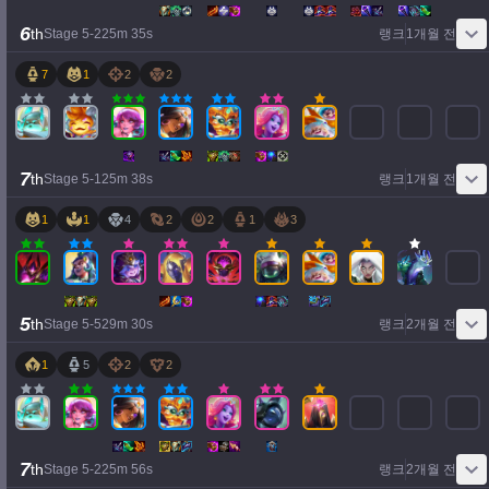
6
th
Stage
5
-
2
25
m
35
s
랭크
1개월 전
7
1
2
2
7
th
Stage
5
-
1
25
m
38
s
랭크
1개월 전
1
1
4
2
2
1
3
5
th
Stage
5
-
5
29
m
30
s
랭크
2개월 전
1
5
2
2
7
th
Stage
5
-
2
25
m
56
s
랭크
2개월 전