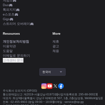
게임즈
Duo
톡피지지
e스포츠
Gigs
스트리머 오버레이
Resources
More
개인정보처리방침
제휴
이용약관
광고
도움말
채용
이메일로 문의하기
고객센터 문의
한국어
주식회사 오피지지 (OP.GG)
통신판매업신고 :
제2019-서울강남-01973호
사업자등록번호 :
295-88-00023
대표자 :
최상락
서울특별시 강남구 테헤란로 507, 1층, 2층(삼성동, WeWork빌딩)
전화 :
02-455-9903 (평일 09:00 ~ 18:00)
이메일 :
service@op.gg