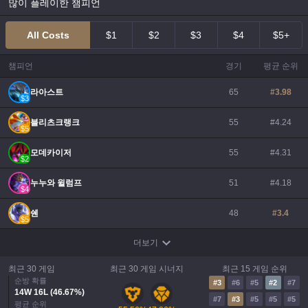
많이 플레이한 챔피언
All Costs
$1
$2
$3
$4
$5+
챔피언
경기
평균 순위
라아스트
65
#
3.98
$
3
블리츠크랭크
55
#
4.24
$
5
모데카이저
55
#
4.31
$
2
누누와 윌럼프
51
#
4.18
$
4
쉔
48
#
3.4
$
5
더보기
최근 30 게임
최근 30 게임 시너지
최근 15 게임 순위
순방 확률
#
3
#
6
#
5
#
2
#
7
14
W
16
L (
46.67
%)
#
7
#
3
#
5
#
5
#
5
평균 순위