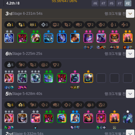
55.56
%
47.06
%
4.2
th
/ 8
#
6
#
7
#
5
#
7
#
2
3
rd
Stage
6
-
2
31
m
54
s
랭크
1개월 전
1
1
1
3
2
2
2
2
2
1
3
6
th
Stage
5
-
2
25
m
25
s
랭크
1개월 전
5
2
2
2
2
5
th
Stage
5
-
6
28
m
40
s
랭크
1개월 전
6
1
2
2
2
2
2
3
2
2
nd
Stage
6
-
3
32
m
54
s
랭크
1개월 전