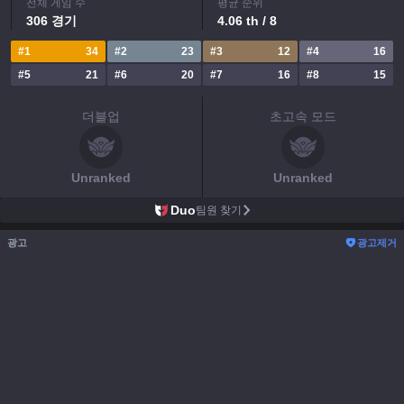
전체 게임 수
평균 순위
306
경기
4.06
th
/ 8
#
1
34
#
2
23
#
3
12
#
4
16
#
5
21
#
6
20
#
7
16
#
8
15
더블업
초고속 모드
Unranked
Unranked
Duo
팀원 찾기
광고
광고제거