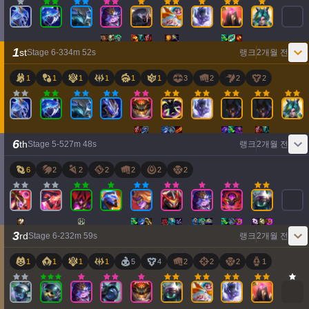
1
st
Stage
6
-
3
34
m
52
s
랭크
2개월 전
1
1
1
1
1
1
3
2
2
2
6
th
Stage
5
-
5
27
m
48
s
랭크
2개월 전
6
2
2
2
2
2
2
3
rd
Stage
6
-
2
32
m
59
s
랭크
2개월 전
1
1
1
1
5
4
2
2
2
1