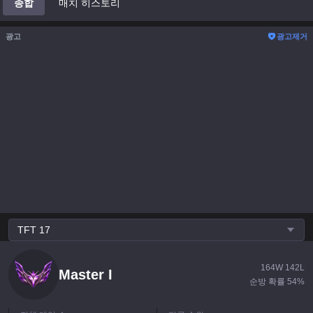
종합
매치 히스토리
광고
광고제거
TFT
17
164
W
142
L
Master
I
순방 확률
54
%