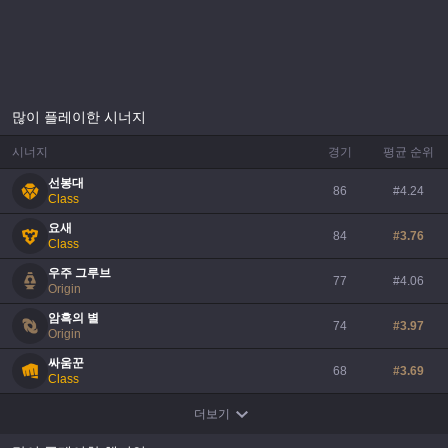
많이 플레이한 시너지
시너지
경기
평균 순위
선봉대
86
#
4.24
Class
요새
84
#
3.76
Class
우주 그루브
77
#
4.06
Origin
암흑의 별
74
#
3.97
Origin
싸움꾼
68
#
3.69
Class
더보기