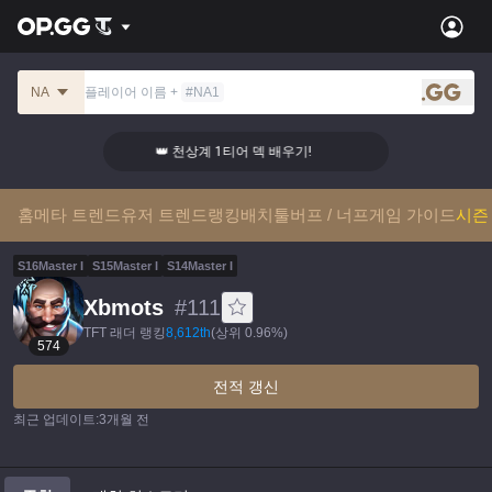
NA
플레이어 이름
+
#
NA1
.gg
👑 천상계 1티어 덱 배우기!
👑 천상계 1
홈
메타 트렌드
유저 트렌드
랭킹
배치툴
버프 / 너프
게임 가이드
시즌 
S
16
Master
I
S
15
Master
I
S
14
Master
I
Xbmots
#
111
TFT 래더 랭킹
8,612
th
(
상위 0.96%
)
574
전적 갱신
최근 업데이트
:
3개월 전