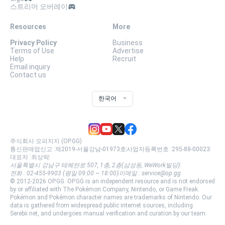
스트리머 오버레이
Resources
More
Privacy Policy
Business
Terms of Use
Advertise
Help
Recruit
Email inquiry
Contact us
한국어
주식회사 오피지지 (OP.GG)
통신판매업신고 :
제2019-서울강남-01973호
사업자등록번호 :
295-88-00023
대표자 :
최상락
서울특별시 강남구 테헤란로 507, 1층, 2층(삼성동, WeWork빌딩)
전화 :
02-455-9903 (평일 09:00 ~ 18:00)
이메일 :
service@op.gg
© 2012-
2026
OP.GG.
OP.GG is an independent resource and is not endorsed
by or affiliated with The Pokémon Company, Nintendo, or Game Freak.
Pokémon and Pokémon character names are trademarks of Nintendo. Our
data is gathered from widespread public internet sources, including
Serebii.net, and undergoes manual verification and curation by our team.