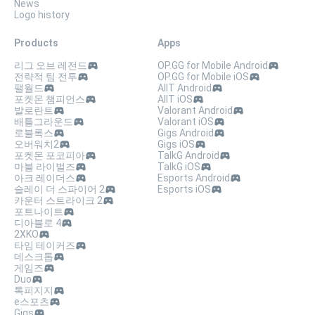
News
Logo history
Products
Apps
리그 오브 레전드
OP.GG for Mobile Android
전략적 팀 전투
OP.GG for Mobile iOS
팰월드
AllT Android
포켓몬 챔피언스
AllT iOS
발로란트
Valorant Android
배틀그라운드
Valorant iOS
로블록스
Gigs Android
오버워치2
Gigs iOS
포켓몬 포코피아
TalkG Android
마블 라이벌즈
TalkG iOS
아크 레이더스
Esports Android
슬레이 더 스파이어 2
Esports iOS
카운터 스트라이크 2
포트나이트
디아블로 4
2XKO
타임 테이커즈
데스크톱
게임즈
Duo
톡피지지
e스포츠
Gigs