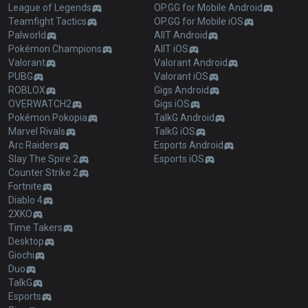
League of Legends
OP.GG for Mobile Android
Teamfight Tactics
OP.GG for Mobile iOS
Palworld
AllT Android
Pokémon Champions
AllT iOS
Valorant
Valorant Android
PUBG
Valorant iOS
ROBLOX
Gigs Android
OVERWATCH2
Gigs iOS
Pokémon Pokopia
TalkG Android
Marvel Rivals
TalkG iOS
Arc Raiders
Esports Android
Slay The Spire 2
Esports iOS
Counter Strike 2
Fortnite
Diablo 4
2XKO
Time Takers
Desktop
Giochi
Duo
TalkG
Esports