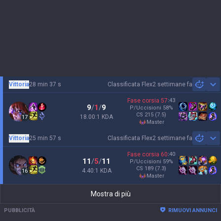
Vittoria
28 min 37 s
Classificata Flex
2 settimane fa
Sh
Fase corsia
57
:
43
9
/
1
/
9
P/Uccisioni
58
%
CS
215
(7.5)
18.00:1 KDA
17
master
Vittoria
25 min 57 s
Classificata Flex
2 settimane fa
Sh
Fase corsia
60
:
40
11
/
5
/
11
P/Uccisioni
59
%
CS
189
(7.3)
4.40:1 KDA
16
master
Mostra di più
PUBBLICITÀ
RIMUOVI ANNUNCI