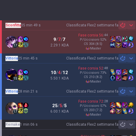
Sconfitta
35 min 49 s
Classificata Flex
2 settimane fa
Sh
Fase corsia
56
:
44
9
/
7
/
7
P/Uccisioni
52
%
CS
304
(8.5)
2.29:1 KDA
17
master
Vittoria
25 min 45 s
Classificata Flex
2 settimane fa
Sh
Fase corsia
52
:
48
10
/
4
/
12
P/Uccisioni
73
%
CS
210
(8.2)
5.50:1 KDA
15
master
Vittoria
28 min 21 s
Classificata Flex
2 settimane fa
Sh
Fase corsia
72
:
28
25
/
5
/
5
P/Uccisioni
57
%
CS
203
(7.2)
6.00:1 KDA
17
master
Remake
1 min 06 s
Classificata Flex
2 settimane fa
Sh