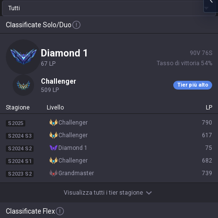
Tutti
Classificate Solo/Duo
diamond 1
90
V
76
S
Tasso di vittoria
54
%
67
LP
challenger
Tier più alto
509
LP
Stagione
Livello
LP
challenger
790
S2025
challenger
617
S2024 S3
diamond 1
75
S2024 S2
challenger
682
S2024 S1
grandmaster
739
S2023 S2
Visualizza tutti i tier stagione
Classificate Flex