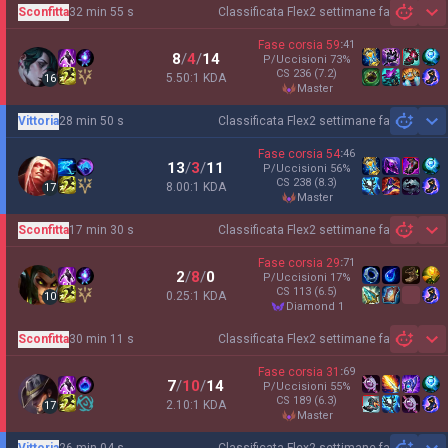
Sconfitta
32 min 55 s
Classificata Flex
2 settimane fa
Sh
Fase corsia
59
:
41
8
/
4
/
14
P/Uccisioni
73
%
CS
236
(7.2)
5.50:1 KDA
16
master
Vittoria
28 min 50 s
Classificata Flex
2 settimane fa
Sh
Fase corsia
54
:
46
13
/
3
/
11
P/Uccisioni
56
%
CS
238
(8.3)
8.00:1 KDA
17
master
Sconfitta
17 min 30 s
Classificata Flex
2 settimane fa
Sh
Fase corsia
29
:
71
2
/
8
/
0
P/Uccisioni
17
%
CS
113
(6.5)
0.25:1 KDA
10
diamond 1
Sconfitta
30 min 11 s
Classificata Flex
2 settimane fa
Sh
Fase corsia
31
:
69
7
/
10
/
14
P/Uccisioni
55
%
CS
189
(6.3)
2.10:1 KDA
17
master
Vittoria
26 min 04 s
Classificata Flex