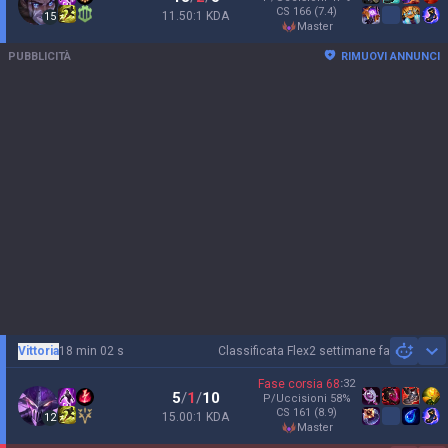
CS
166
(7.4)
11.50:1 KDA
15
master
PUBBLICITÀ
RIMUOVI ANNUNCI
Vittoria
18 min 02 s
Classificata Flex
2 settimane fa
Sh
Fase corsia
68
:
32
5
/
1
/
10
P/Uccisioni
58
%
CS
161
(8.9)
15.00:1 KDA
12
master