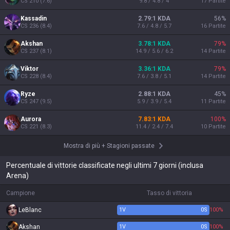
CS
210
(
7.6
)
9.8 / 4.8 / 4
17
Partite
Kassadin
2.79:1 KDA
56
%
CS
236
(
8.4
)
7.6 / 4.8 / 5.7
16
Partite
Akshan
3.78:1 KDA
79
%
CS
237
(
8.1
)
14.9 / 5.6 / 6.2
14
Partite
Viktor
3.36:1 KDA
79
%
CS
228
(
8.4
)
7.6 / 3.8 / 5.1
14
Partite
Ryze
2.88:1 KDA
45
%
CS
247
(
9.5
)
5.9 / 3.9 / 5.4
11
Partite
Aurora
7.83:1 KDA
100
%
CS
221
(
8.3
)
11.4 / 2.4 / 7.4
10
Partite
Mostra di più
+
Stagioni passate
Percentuale di vittorie classificate negli ultimi 7 giorni (inclusa
Arena)
Campione
Tasso di vittoria
LeBlanc
1
V
0
S
100%
Akshan
1
V
0
S
100%