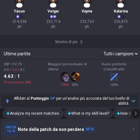
27
26
21
21
Yasuo
Veigar
Vayne
Katarina
314,338

252,714

233,763

226,875

pti
pti
pti
pti
Mostra di più
Ultime partite
20P 11V 7S
Maggior percentuale di
Ruolo preferito
vittorie
(classificate)
9.9
/
3.9
/
8.1
4.63
: 1
P/Uccisioni
58
%
100
%
50
%
100
%
Affidati al
Punteggio
OP
per un'analisi più accurata del tuo livello di
abilità.
Analyze my recent matches.
What is my skill level?
How is my t
PATCH
Note della patch da non perdere
BETA
16.15