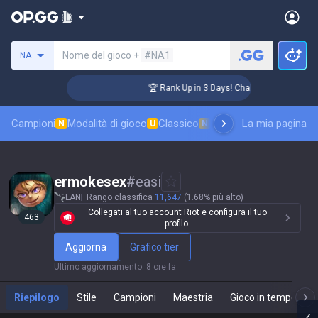
Cerca un evocatore
Nome del gioco +
#NA1
NA
ger Coaching
🏆 Rank Up in 3 Days! Challenger Coaching
Campioni
Modalità di gioco
Classico
Classifica skin
La mia pagina
Classifi
N
U
N
ermokesex
#
easi
LAN
Rango classifica
11,647
(1.68% più alto)
Collegati al tuo account Riot e configura il tuo
463
profilo.
Aggiorna
Grafico tier
Ultimo aggiornamento
:
8 ore fa
Riepilogo
Stile
Campioni
Maestria
Gioco in tempo real