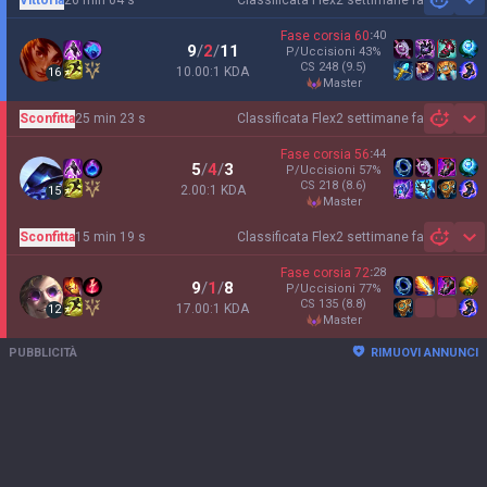
2 settimane fa
Sh
Fase corsia
60
:
40
9
/
2
/
11
P/Uccisioni
43
%
CS
248
(9.5)
10.00:1 KDA
16
master
Sconfitta
25 min 23 s
Classificata Flex
2 settimane fa
Sh
Fase corsia
56
:
44
5
/
4
/
3
P/Uccisioni
57
%
CS
218
(8.6)
2.00:1 KDA
15
master
Sconfitta
15 min 19 s
Classificata Flex
2 settimane fa
Sh
Fase corsia
72
:
28
9
/
1
/
8
P/Uccisioni
77
%
CS
135
(8.8)
17.00:1 KDA
12
master
PUBBLICITÀ
RIMUOVI ANNUNCI