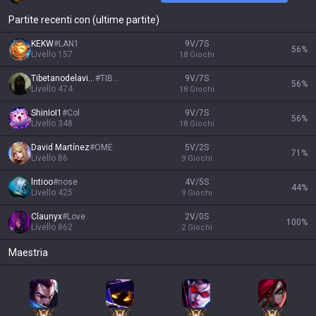
Partite recenti con (ultime partite)
KEKW
#
LAN1
9V/7S
56
%
Livello
157
18
Giochi
Tibetanodelavida
#
TIBET
9V/7S
56
%
Livello
474
18
Giochi
ShinIoI1
#
Col
9V/7S
56
%
Livello
348
18
Giochi
David Martínez
#
OME
5V/2S
71
%
Livello
86
9
Giochi
lntioo
#
nose
4V/5S
44
%
Livello
425
9
Giochi
Claunyx
#
Love
2V/0S
100
%
Livello
862
2
Giochi
Maestria