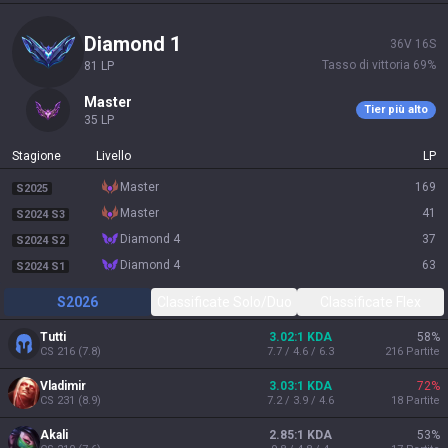
diamond 1
36
V
16
S
Tasso di vittoria
69
%
81
LP
master
Tier più alto
35
LP
Stagione
Livello
LP
master
169
S2025
master
41
S2024 S3
diamond 4
37
S2024 S2
diamond 4
63
S2024 S1
S2026
Classificate Solo/Duo
Classificate Flex
Tutti
3.02:1 KDA
58
%
CS
216
(
7.8
)
7.7 / 4.6 / 6.3
216
Partite
Vladimir
3.03:1 KDA
72
%
CS
231
(
8.9
)
7.2 / 3.9 / 4.6
18
Partite
Akali
2.85:1 KDA
53
%