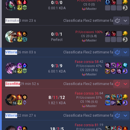
P/Uccisioni
0
%
0
/
0
/
0
CS
0
(0)
0.00:1 KDA
1
master
Remake
3 min 23 s
Classificata Flex
2 settimane fa
Sh
P/Uccisioni
100
%
0
/
0
/
1
CS
23
(6.8)
Perfect
4
master
Vittoria
26 min 03 s
Classificata Flex
2 settimane fa
Sh
Fase corsia
58
:
42
9
/
3
/
9
P/Uccisioni
47
%
CS
223
(8.6)
6.00:1 KDA
16
master
Sconfitta
29 min 52 s
Classificata Flex
2 settimane fa
Sh
Fase corsia
36
:
64
8
/
11
/
12
P/Uccisioni
51
%
CS
196
(6.6)
1.82:1 KDA
16
master
Vittoria
22 min 27 s
Classificata Flex
2 settimane fa
Sh
Fase corsia
81
:
19
18
/
2
/
5
P/Uccisioni
47
%