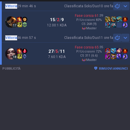
Vittoria
29 min 46 s
Classificata Solo/Duo
10 ore fa
Sh
Fase corsia
61
:
39
15
/
2
/
9
P/Uccisioni
83
%
CS
268
(9)
12.00:1 KDA
17
master
Vittoria
46 min 57 s
Classificata Solo/Duo
11 ore fa
Sh
Fase corsia
65
:
35
27
/
5
/
11
P/Uccisioni
72
%
CS
311
(6.6)
7.60:1 KDA
18
master
PUBBLICITÀ
RIMUOVI ANNUNCI