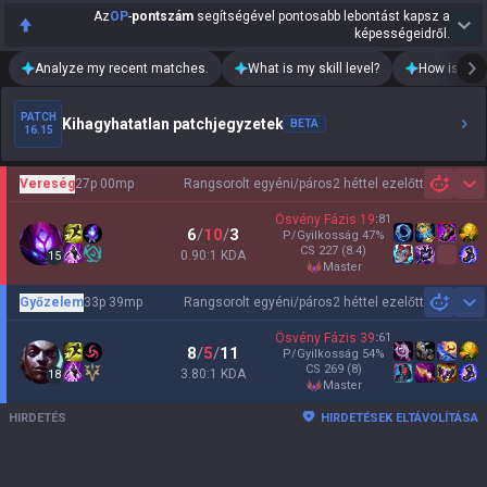
Az
OP
-
pontszám
segítségével pontosabb lebontást kapsz a
képességeidről.
Analyze my recent matches.
What is my skill level?
How is my t
PATCH
Kihagyhatatlan patchjegyzetek
BETA
16.15
Vereség
27p 00mp
Rangsorolt egyéni/páros
2 héttel ezelőtt
Sh
Ösvény Fázis
19
:
81
6
/
10
/
3
P/Gyilkosság
47
%
CS
227
(8.4)
0.90:1 KDA
15
master
Győzelem
33p 39mp
Rangsorolt egyéni/páros
2 héttel ezelőtt
Sh
Ösvény Fázis
39
:
61
8
/
5
/
11
P/Gyilkosság
54
%
CS
269
(8)
3.80:1 KDA
18
master
HIRDETÉS
HIRDETÉSEK ELTÁVOLÍTÁSA