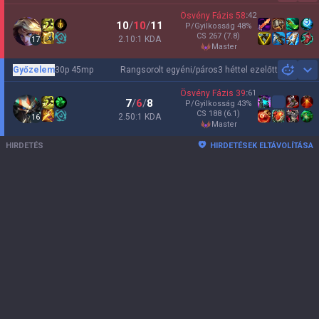
Ösvény Fázis
58
:
42
10
/
10
/
11
P/Gyilkosság
48
%
CS
267
(7.8)
2.10:1 KDA
17
master
Győzelem
30p 45mp
Rangsorolt egyéni/páros
3 héttel ezelőtt
Sh
Ösvény Fázis
39
:
61
7
/
6
/
8
P/Gyilkosság
43
%
CS
188
(6.1)
2.50:1 KDA
16
master
HIRDETÉS
HIRDETÉSEK ELTÁVOLÍTÁSA