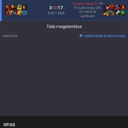
Ösvény Fázis
51
:
49
3
/
5
/
17
P/Gyilkosság
50
%
CS
168
(6.6)
4.00:1 KDA
15
master
Több megjelenítése
HIRDETÉS
HIRDETÉSEK ELTÁVOLÍTÁSA
OP.GG