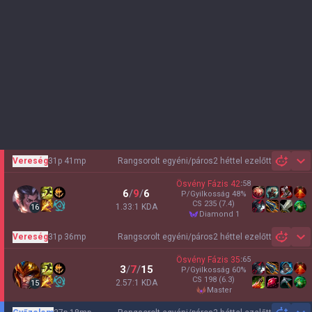
Vereség
31p 41mp
Rangsorolt egyéni/páros
2 héttel ezelőtt
Sh
Ösvény Fázis
42
:
58
6
/
9
/
6
P/Gyilkosság
48
%
CS
235
(7.4)
1.33:1 KDA
16
diamond 1
Vereség
31p 36mp
Rangsorolt egyéni/páros
2 héttel ezelőtt
Sh
Ösvény Fázis
35
:
65
3
/
7
/
15
P/Gyilkosság
60
%
CS
198
(6.3)
2.57:1 KDA
15
master