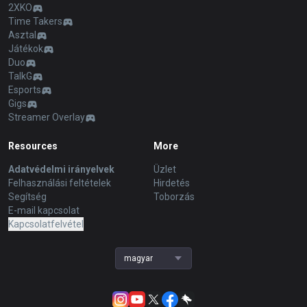
2XKO
Time Takers
Asztal
Játékok
Duo
TalkG
Esports
Gigs
Streamer Overlay
Resources
More
Adatvédelmi irányelvek
Üzlet
Felhasználási feltételek
Hirdetés
Segítség
Toborzás
E-mail kapcsolat
Kapcsolatfelvétel
magyar