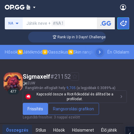
Keresés egy szummonert
Játék neve +
#NA1
NA
🏆 Rank Up in 3 Days! Challenger Coaching
Hősök
Játékmód
Klasszikus
Skin ranglista
Vezetőlisták
Én Oldalam
Pro 
N
U
N
Sigmaxelf
#
21152
EUW
Ranglétrán elfoglalt hely
9,705
(a legjobbak 0.3089%-a)
477
Kapcsold össze a Riot-fiókoddal és állítsd be a
profilodat.
Frissítés
Rangsorolási grafikon
Legutóbb frissítve
:
3 nappal ezelőtt
Összegzés
Stílus
Hősök
Hősismeret
Élő játék
Te