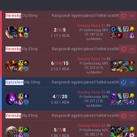
Vereség
27p 05mp
Rangsorolt egyéni/páros
3 héttel ezelőtt
Sh
Ösvény Fázis
51
:
49
2
/
6
/
5
P/Gyilkosság
28
%
CS
187
(6.9)
1.17:1 KDA
16
master
Vereség
35p 53mp
Rangsorolt egyéni/páros
3 héttel ezelőtt
Sh
Ösvény Fázis
56
:
44
6
/
10
/
15
P/Gyilkosság
68
%
CS
212
(5.9)
2.10:1 KDA
16
master
Győzelem
34p 33mp
Rangsorolt egyéni/páros
3 héttel ezelőtt
Sh
Ösvény Fázis
55
:
45
4
/
7
/
20
P/Gyilkosság
56
%
CS
271
(7.8)
3.43:1 KDA
18
master
Vereség
38p 03mp
Rangsorolt egyéni/páros
3 héttel ezelőtt
Sh
Ösvény Fázis
66
:
34
5
/
7
/
8
P/Gyilkosság
42
%
CS
282
(7.4)
1.86:1 KDA
19