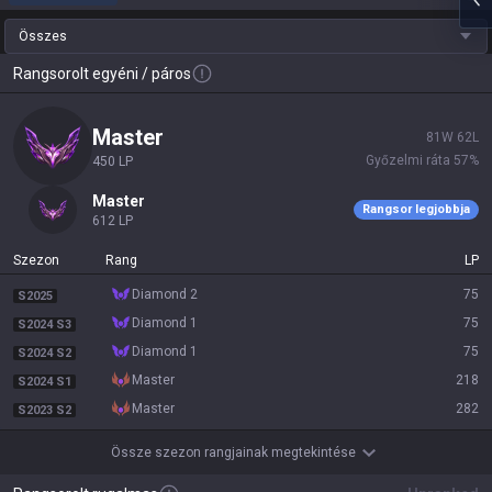
Összes
Rangsorolt egyéni / páros
master
81
W
62
L
Győzelmi ráta
57
%
450
LP
master
Rangsor legjobbja
612
LP
Szezon
Rang
LP
diamond 2
75
S2025
diamond 1
75
S2024 S3
diamond 1
75
S2024 S2
master
218
S2024 S1
master
282
S2023 S2
Össze szezon rangjainak megtekintése