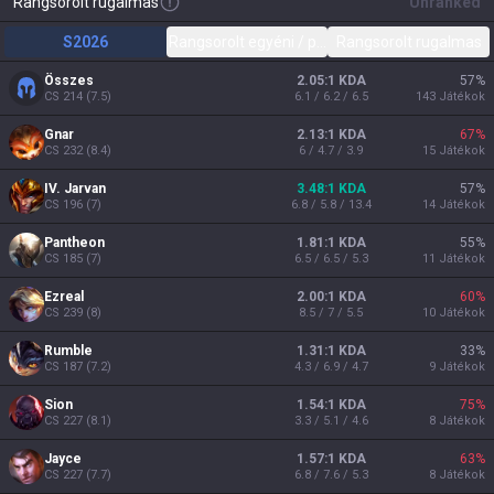
Rangsorolt rugalmas
Unranked
S2026
Rangsorolt egyéni / páros
Rangsorolt rugalmas
Összes
2.05:1 KDA
57
%
CS
214
(
7.5
)
6.1 / 6.2 / 6.5
143
Játékok
Gnar
2.13:1 KDA
67
%
CS
232
(
8.4
)
6 / 4.7 / 3.9
15
Játékok
IV. Jarvan
3.48:1 KDA
57
%
CS
196
(
7
)
6.8 / 5.8 / 13.4
14
Játékok
Pantheon
1.81:1 KDA
55
%
CS
185
(
7
)
6.5 / 6.5 / 5.3
11
Játékok
Ezreal
2.00:1 KDA
60
%
CS
239
(
8
)
8.5 / 7 / 5.5
10
Játékok
Rumble
1.31:1 KDA
33
%
CS
187
(
7.2
)
4.3 / 6.9 / 4.7
9
Játékok
Sion
1.54:1 KDA
75
%
CS
227
(
8.1
)
3.3 / 5.1 / 4.6
8
Játékok
Jayce
1.57:1 KDA
63
%
CS
227
(
7.7
)
6.8 / 7.6 / 5.3
8
Játékok