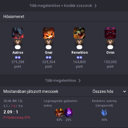
Több megjelenítése
+
Korábbi szezonok
Hősismeret
37
33
18
16
Aatrox
Gnar
Renekton
Ornn
379,288

329,304

164,805

150,005

pont
pont
pont
pont
Több megjelenítése
Mostanában játszott meccsek
20Jtk 8W 12L
Legnagyobb győzelmi
Kedvenc szerep
arány
(rangsorolt)
5.1
/
7.0
/
9.6
2.09
: 1
P/Gyilkosság
47
%
43
%
25
%
45
%