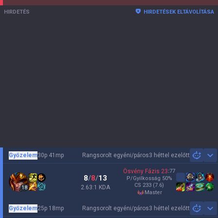
HIRDETÉS
HIRDETÉSEK ELTÁVOLÍTÁSA
Győzelem
30p 41mp
Rangsorolt egyéni/páros
3 héttel ezelőtt
Sh
Ösvény Fázis
23
:
77
8
/
8
/
13
P/Gyilkosság
50
%
CS
233
(7.6)
2.63:1 KDA
18
master
Győzelem
25p 18mp
Rangsorolt egyéni/páros
3 héttel ezelőtt
Sh