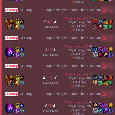
master
Vereség
26p 36mp
Rangsorolt egyéni/páros
3 héttel ezelőtt
Sh
Ösvény Fázis
37
:
63
5
/
8
/
14
P/Gyilkosság
59
%
CS
184
(6.9)
2.38:1 KDA
15
master
Vereség
22p 42mp
Rangsorolt egyéni/páros
3 héttel ezelőtt
Sh
Ösvény Fázis
56
:
44
2
/
3
/
3
P/Gyilkosság
29
%
CS
214
(9.4)
1.67:1 KDA
14
master
Vereség
39p 25mp
Rangsorolt egyéni/páros
3 héttel ezelőtt
Sh
Ösvény Fázis
48
:
52
6
/
12
/
10
P/Gyilkosság
70
%
CS
244
(6.2)
1.33:1 KDA
17
master
Vereség
29p 05mp
Rangsorolt egyéni/páros
3 héttel ezelőtt
Sh
Ösvény Fázis
53
:
47
6
/
7
/
4
P/Gyilkosság
59
%
CS
229
(7.9)
1.43:1 KDA
16
master