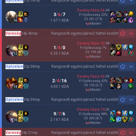
Győzelem
27p 18mp
Rangsorolt egyéni/páros
2 héttel ezelőtt
Sh
Ösvény Fázis
56
:
44
3
/
6
/
7
P/Gyilkosság
22
%
CS
201
(7.4)
1.67:1 KDA
16
master
Vereség
24p 46mp
Rangsorolt egyéni/páros
2 héttel ezelőtt
Sh
Ösvény Fázis
32
:
68
1
/
4
/
0
P/Gyilkosság
7
%
CS
199
(8)
0.25:1 KDA
12
master
Győzelem
22p 58mp
Rangsorolt egyéni/páros
2 héttel ezelőtt
Sh
Ösvény Fázis
55
:
45
2
/
4
/
16
P/Gyilkosság
42
%
CS
154
(6.7)
4.50:1 KDA
14
master
Győzelem
34p 59mp
Rangsorolt egyéni/páros
2 héttel ezelőtt
Sh
Ösvény Fázis
74
:
26
9
/
7
/
6
P/Gyilkosság
48
%
CS
303
(8.7)
2.14:1 KDA
16
master
Vereség
34p 21mp
Rangsorolt egyéni/páros
3 héttel ezelőtt
Sh