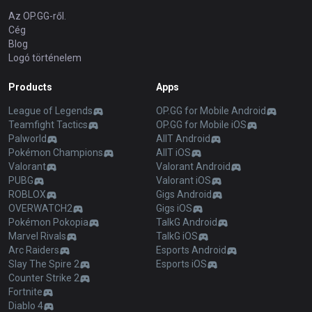
Az OP.GG-ről.
Cég
Blog
Logó történelem
Products
Apps
League of Legends
OP.GG for Mobile Android
Teamfight Tactics
OP.GG for Mobile iOS
Palworld
AllT Android
Pokémon Champions
AllT iOS
Valorant
Valorant Android
PUBG
Valorant iOS
ROBLOX
Gigs Android
OVERWATCH2
Gigs iOS
Pokémon Pokopia
TalkG Android
Marvel Rivals
TalkG iOS
Arc Raiders
Esports Android
Slay The Spire 2
Esports iOS
Counter Strike 2
Fortnite
Diablo 4