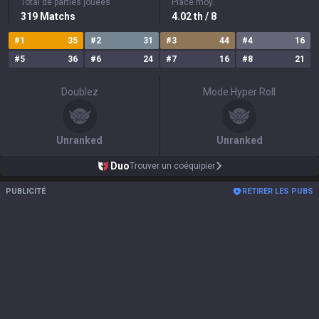
Total de parties jouées
Place moy.
319
Matchs
4.02
th
/ 8
#
1
35
#
2
31
#
3
44
#
4
16
#
5
36
#
6
24
#
7
16
#
8
21
Doublez
Mode Hyper Roll
Unranked
Unranked
Duo
Trouver un coéquipier
PUBLICITÉ
RETIRER LES PUBS