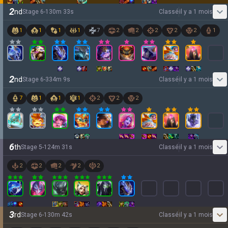
2
nd
Stage
6
-
1
30
m
33
s
Classé
il y a 1 mois
1
1
1
1
7
2
2
2
2
2
1
2
nd
Stage
6
-
3
34
m
9
s
Classé
il y a 1 mois
7
1
1
1
2
2
2
6
th
Stage
5
-
1
24
m
31
s
Classé
il y a 1 mois
2
2
2
2
2
3
rd
Stage
6
-
1
30
m
42
s
Classé
il y a 1 mois