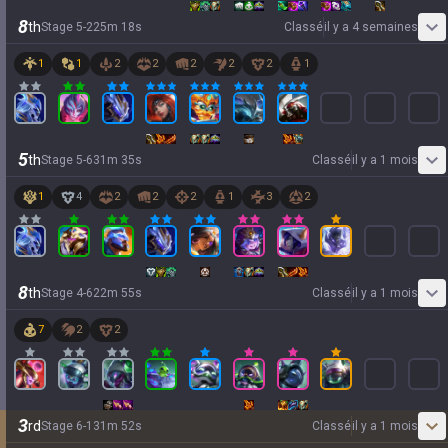
8
th
Stage
5
-
2
25
m
18
s
Classé
il y a 4 semaines
1
1
2
2
2
2
2
1
5
th
Stage
5
-
6
31
m
35
s
Classé
il y a 1 mois
1
4
2
2
2
1
3
2
8
th
Stage
4
-
6
22
m
55
s
Classé
il y a 1 mois
7
2
2
3
rd
Stage
6
-
1
31
m
52
s
Classé
il y a 1 mois