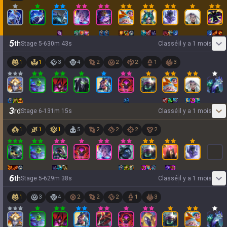
5
th
Stage
5
-
6
30
m
43
s
Classé
il y a 1 mois
1
1
3
4
2
2
2
1
3
3
rd
Stage
6
-
1
31
m
15
s
Classé
il y a 1 mois
1
1
1
5
2
2
2
2
6
th
Stage
5
-
6
29
m
38
s
Classé
il y a 1 mois
1
3
4
2
2
2
1
3