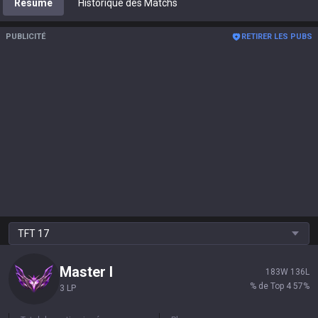
Résumé
Historique des Matchs
PUBLICITÉ
RETIRER LES PUBS
TFT
17
Master
I
183
W
136
L
% de Top 4
57
%
3 LP