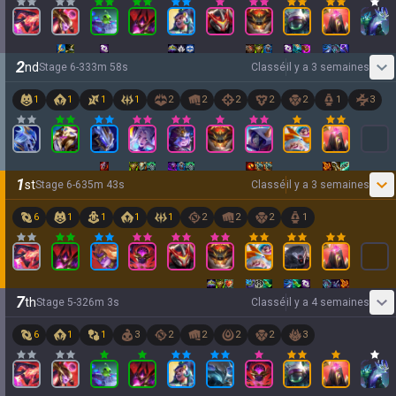
2
nd
Stage
6
-
3
33
m
58
s
Classé
il y a 3 semaines
1
1
1
1
2
2
2
2
2
1
3
1
st
Stage
6
-
6
35
m
43
s
Classé
il y a 3 semaines
6
1
1
1
1
2
2
2
1
7
th
Stage
5
-
3
26
m
3
s
Classé
il y a 4 semaines
6
1
1
3
2
2
2
2
3