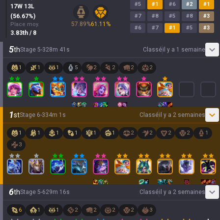
#
5
#
1
#
6
#
2
#
1
17
W
13
L
(
56.67
%)
#
7
#
8
#
5
#
8
#
3
57.89
%
61.11
%
Place moy.
#
6
#
7
#
1
#
5
#
3
3.83
th
/ 8
5
th
Stage
5
-
3
28
m
41
s
Classé
il y a 1 semaine
1
1
1
5
2
2
2
2
1
st
Stage
6
-
3
34
m
1
s
Classé
il y a 2 semaines
1
1
1
1
1
1
2
2
2
2
1
3
6
th
Stage
5
-
6
29
m
16
s
Classé
il y a 2 semaines
6
1
1
2
2
2
2
3