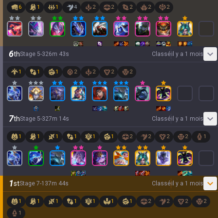
6
1
1
4
2
2
2
2
2
6
th
Stage
5
-
3
26
m
43
s
Classé
il y a 1 mois
1
1
1
2
2
2
2
7
th
Stage
5
-
3
27
m
14
s
Classé
il y a 1 mois
1
1
1
1
1
1
2
2
2
2
1
1
st
Stage
7
-
1
37
m
44
s
Classé
il y a 1 mois
1
1
1
1
1
1
1
2
2
2
2
1