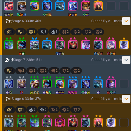
1
st
Stage
6
-
3
33
m
40
s
Classé
il y a 1 mois
1
1
1
3
5
2
2
2
2
2
nd
Stage
7
-
2
38
m
51
s
Classé
il y a 1 mois
1
2
2
2
2
2
2
1
st
Stage
6
-
3
34
m
37
s
Classé
il y a 1 mois
1
1
5
3
2
2
3