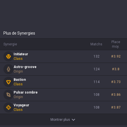
Plus de Synergies
Place
Synergie
Matchs
moy.
Initiateur
132
#
3.92
Class
Astro-groove
124
#
3.8
Origin
Bastion
114
#
3.73
Class
Pulsar sombre
108
#
3.86
Origin
Voyageur
108
#
3.87
Class
Montrer plus