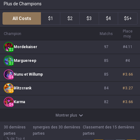
Plus de Champions
All Costs
$1
$2
$3
$4
$5+
Place
Champion
Matchs
moy.
Mordekaiser
97
#
4.11
$
2
Marguereep
85
#
4
$
2
Nunu et Willump
85
#
3.66
$
4
Blitzcrank
84
#
3.27
$
5
Karma
82
#
3.66
$
4
Montrer plus
30 dernières
synergies des 30 dernières
Classement des 15 dernières
parties
parties
parties
% de Top 4