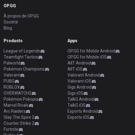
OP.GG
À propos de OP.GG
Société
Blog
Products
Apps
League of Legends
OP.GG for Mobile Android
Teamfight Tactics
OP.GG for Mobile iOS
Palworld
AllT Android
Pokémon Champions
AllT iOS
Valorant
Valorant Android
PUBG
Valorant iOS
ROBLOX
Gigs Android
OVERWATCH2
Gigs iOS
Pokémon Pokopia
TalkG Android
Marvel Rivals
TalkG iOS
Arc Raiders
Esports Android
Slay The Spire 2
Esports iOS
Counter Strike 2
Fortnite