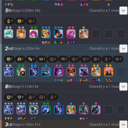
5
th
Stage
5
-
5
28
m
28
s
Classé
il y a 1 mois
7
1
2
2
nd
Stage
6
-
2
32
m
9
s
Classé
il y a 1 mois
1
1
1
1
2
2
2
2
2
1
3
8
th
Stage
5
-
1
24
m
8
s
Classé
il y a 1 mois
5
4
3
2
1
3
rd
Stage
6
-
1
30
m
31
s
Classé
il y a 1 mois