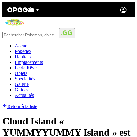
Accueil
Pokédex
Habitats
Emplacements
Île de Rêve
Objets
Spécialités
Galerie
Guides
Actualités
Retour à la liste
Cloud Island «
YUMMYYUMMY Island » est