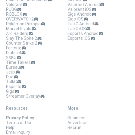
Valorant
Valorant Android
PUBG
Valorant iOS
ROBLOX
Gigs Android
OVERWATCH2
Gigs iOS
Pokémon Pokopia
TalkG Android
Marvel Rivals
TalkG iOS
Arc Raiders
Esports Android
Slay The Spire 2
Esports iOS
Counter Strike 2
Fortnite
Diablo 4
2XKO
Time Takers
Bureau
Jeux
Duo
TalkG
Esports
Gigs
Streamer Overlay
Resources
More
Privacy Policy
Business
Terms of Use
Advertise
Help
Recruit
Email inquiry