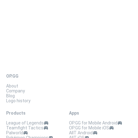
« Jusho » de « l'île YUMMYYUMMY » :
03X3 H83D
OP.GG
About
Company
Blog
Logo history
Products
Apps
League of Legends
OP.GG for Mobile Android
Teamfight Tactics
OP.GG for Mobile iOS
Palworld
AllT Android
Pokémon Champions
AllT iOS