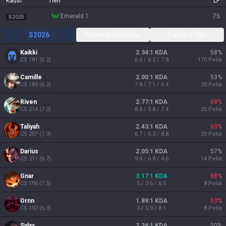
Kausi
Tieri
LP
emerald 1
75
S2025
S2026
Ranked Solo/Duo
Ranked Flex
Kaikki
2.34:1 KDA
58
%
CS
181
(
6.2
)
6.6 / 6.2 / 7.8
170
Peliä
Camille
2.00:1 KDA
53
%
CS
183
(
6.2
)
7.8 / 7.1 / 6.4
30
Peliä
Riven
2.77:1 KDA
68
%
CS
214
(
7.2
)
8.8 / 5.8 / 7.4
25
Peliä
Taliyah
2.43:1 KDA
60
%
CS
207
(
7.3
)
6.7 / 6.3 / 8.8
20
Peliä
Darius
2.05:1 KDA
57
%
CS
211
(
6.7
)
9.4 / 6.8 / 4.6
14
Peliä
Gnar
3.17:1 KDA
88
%
CS
196
(
7.5
)
5 / 3.6 / 6.5
8
Peliä
Ornn
1.89:1 KDA
63
%
CS
197
(
6.3
)
3 / 5.9 / 8.1
8
Peliä
Sylas
2.34:1 KDA
50
%