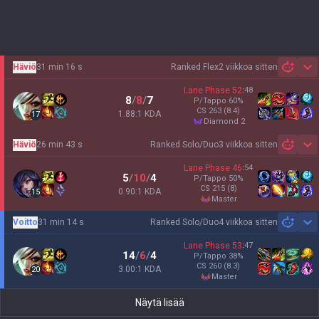
Häviö
31 min 16 s
Ranked Flex
2 viikkoa sitten
Sh
Lane Phase
52
:
48
8
/
8
/
7
P/Tappo
60
%
CS
263
(8.4)
1.88:1 KDA
17
diamond 2
Häviö
26 min 43 s
Ranked Solo/Duo
3 viikkoa sitten
Sh
Lane Phase
46
:
54
5
/
10
/
4
P/Tappo
50
%
CS
215
(8)
0.90:1 KDA
15
master
Voitto
31 min 14 s
Ranked Solo/Duo
4 viikkoa sitten
Sh
Lane Phase
53
:
47
14
/
6
/
4
P/Tappo
38
%
CS
260
(8.3)
3.00:1 KDA
20
master
Näytä lisää