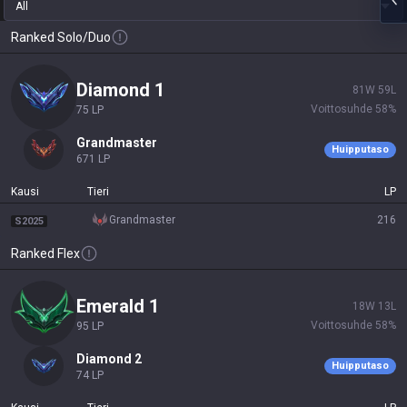
All
Ranked Solo/Duo
diamond 1
81
W
59
L
Voittosuhde
58
%
75
LP
grandmaster
Huipputaso
671
LP
Kausi
Tieri
LP
grandmaster
216
S2025
Ranked Flex
emerald 1
18
W
13
L
Voittosuhde
58
%
95
LP
diamond 2
Huipputaso
74
LP