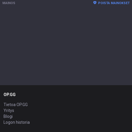
MAINOS
POISTA MAINOKSET
OP.GG
Tietoa OP.GG
Yritys
Blogi
Logon historia