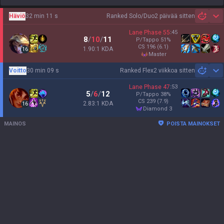
Häviö
32 min 11 s
Ranked Solo/Duo
2 päivää sitten
Sh
Lane Phase
55
:
45
8
/
10
/
11
P/Tappo
51
%
CS
196
(6.1)
1.90:1 KDA
16
master
Voitto
30 min 09 s
Ranked Flex
2 viikkoa sitten
Sh
Lane Phase
47
:
53
5
/
6
/
12
P/Tappo
38
%
CS
239
(7.9)
2.83:1 KDA
16
diamond 3
MAINOS
POISTA MAINOKSET