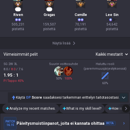
49
15
Riven
Gragas
Camille
Lee Sin
505,231

159,507

70,191

54,642

pistettä
pistettä
pistettä
pistettä
Näytä lisää
Viimeisimmät pelit
5G 2W 3L
Suurin voittosuhde
Haluttu rooli
(paremmuusjärjestyksessä)
8.0
/
8.0
/
7.6
1.95
: 1
50
%
100
%
P/Tappo
45
%
60
%
Käytä
OP
Score
saadaksesi tarkemman erittelyn taitotasostasi.
Analyze my recent matches.
What is my skill level?
How is my t
PATCH
Päivitysmuistiinpanot, joita ei kannata ohittaa
BETA
16.15