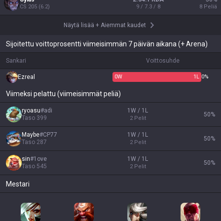
CS
205
(
6.2
)
9 / 7.3 / 8
8
Peliä
Näytä lisää
+
Aiemmat kaudet
Sijoitettu voittoprosentti viimeisimmän 7 päivän aikana (+ Arena)
Sankari
Voittosuhde
Ezreal
0
W
1
L
0%
Viimeksi pelattu (viimeisimmät peliä)
ryoasu
#
adi
1W / 1L
50
%
Taso
399
2
Pelit
Maybe
#
CP77
1W / 1L
50
%
Taso
287
2
Pelit
sin
#
1ove
1W / 1L
50
%
Taso
545
2
Pelit
Mestari