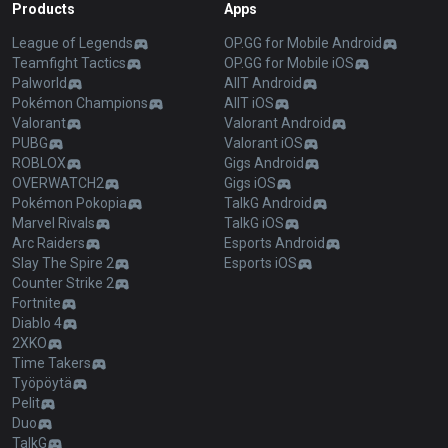
Products
Apps
League of Legends
OP.GG for Mobile Android
Teamfight Tactics
OP.GG for Mobile iOS
Palworld
AllT Android
Pokémon Champions
AllT iOS
Valorant
Valorant Android
PUBG
Valorant iOS
ROBLOX
Gigs Android
OVERWATCH2
Gigs iOS
Pokémon Pokopia
TalkG Android
Marvel Rivals
TalkG iOS
Arc Raiders
Esports Android
Slay The Spire 2
Esports iOS
Counter Strike 2
Fortnite
Diablo 4
2XKO
Time Takers
Työpöytä
Pelit
Duo
TalkG