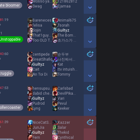
Mosso ya Loutyos
121862812
ate bloomer
Swag
Ejamaa
Show More Detail Games
81
:
19
Bareneces
Animal675
%
felisa
Tsorah
Sojin
Guiltyz
 1
That1guysBro
The Bomb Devil
Unstoppable
Too OLD To TYPE
초가스가 훔초가스
Show More Detail Games
40
:
60
centipede
순두부
%
GreatShafiq
나진짜서운해
Guiltyz
Kat
Cait
ttv intuishen
truggle
An Toi Di
Tommy
Show More Detail Games
47
:
53
hensupsucks
Carlsbad
%
dabid cheese
DevilPikachu
Guiltyz
Vari
Pudrod
Pevul
ollercoaster
Lyng
Keeker
Show More Detail Games
61
:
39
NiceCatSocks
Xazzer
%
JunJia
Salar
Guiltyz
Thekid
Fern
Cynthical