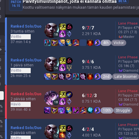
9
Päivitysmuistiinpanot, joita ei kannata ohittaa
BETA
PATCH
16.15
Koottu valitsemasi näkymän mukaan tämän kauden pelaamistasi ja h
1
0
Lane Phase
Ranked Solo/Duo
9
/
7
/
7
P/Tappo
47
3 tuntia sitten
CS
271
(7.3)
2.29:1 KDA
18
Voitto
master
d
37 min 14 s
4th
Victor
P
Lane Phase
0
Ranked Solo/Duo
9
/
4
/
6
P/Tappo
58
1 päivä sitten
CS
186
(7)
3.75:1 KDA
5
14
Voitto
diamond
26 min 25 s
5
2nd
Late bloomer
1
Lane Phase
Ranked Solo/Duo
6
/
12
/
3
P/Tappo
23
2 päivää sitten
CS
304
(7.7)
0.75:1 KDA
18
Häviö
diamond
%
39 min 40 s
10th
Struggle
iä
%
Lane Phase
iä
Ranked Solo/Duo
4
/
2
/
4
P/Tappo
31
2 päivää sitten
CS
123
(6.2)
4.00:1 KDA
12
%
Voitto
diamond