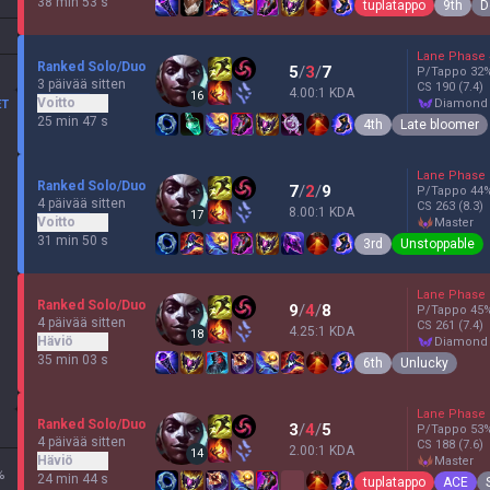
38 min 53 s
tuplatappo
9th
D
Lane Phase
Ranked Solo/Duo
5
/
3
/
7
P/Tappo
32
3 päivää sitten
CS
190
(7.4)
4.00:1 KDA
16
Voitto
diamond
ET
25 min 47 s
4th
Late bloomer
Lane Phase
Ranked Solo/Duo
7
/
2
/
9
P/Tappo
44
4 päivää sitten
CS
263
(8.3)
8.00:1 KDA
17
Voitto
master
31 min 50 s
3rd
Unstoppable
Lane Phase
Ranked Solo/Duo
9
/
4
/
8
P/Tappo
45
4 päivää sitten
CS
261
(7.4)
4.25:1 KDA
18
Häviö
diamond
35 min 03 s
6th
Unlucky
Lane Phase
Ranked Solo/Duo
3
/
4
/
5
P/Tappo
53
4 päivää sitten
CS
188
(7.6)
2.00:1 KDA
14
Häviö
master
%
24 min 44 s
tuplatappo
ACE