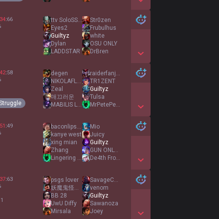
Show More Detail Games
34
:
66
ttv SoloSSBU
Str0zen
%
Eyes2
Frubulhus
Guiltyz
white
Dylan
OSU ONLY
LADDSTAR
DrBren
Show More Detail Games
42
:
58
degen
raiderfanjp2
%
NIKOLAFLOPPA15
TR1ZENT
Zeal
Guiltyz
매끄러운
Tulsa
Struggle
MABILIS LABASAN
MrPetePetePeter
Show More Detail Games
51
:
49
baconlips999
Mio
%
kanye west
Juicy
xing mian
Guiltyz
Zhang
GUN ONLY WAY OUT
Lingering Will
De4th From Below
Show More Detail Games
37
:
63
psgs lover
SavageCabb
%
妖魔鬼怪快离开
venom
BB 28
Guiltyz
 1
UwU Diffy
Sawanoza
Mirsala
Joey