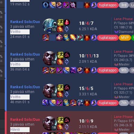
iä
19 min 52 s
tuplatappo
3rd
L
%
iä
Lane Phase
Ranked Solo/Duo
18
/
4
/
7
P/Tappo
68
3 päivää sitten
%
CS
188
(7.8)
6.25:1 KDA
15
iä
Voitto
diamond
24 min 01 s
tuplatappo
MVP
%
iä
Lane Phase
Ranked Solo/Duo
10
/
11
/
13
P/Tappo
38
%
3 päivää sitten
CS
240
(6.7)
iä
2.09:1 KDA
18
Voitto
master
36 min 04 s
tuplatappo
9th
S
%
iä
Lane Phase
Ranked Solo/Duo
15
/
6
/
5
P/Tappo
49
3 päivää sitten
CS
325
(7.1)
3.33:1 KDA
18
Voitto
master
46 min 01 s
tuplatappo
7th
R
Lane Phase
Ranked Solo/Duo
10
/
9
/
9
P/Tappo
51
3 päivää sitten
CS
246
(6.3)
2.11:1 KDA
18
Häviö
master