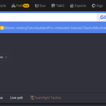
öytä
Pelit
Duo
TalkG
Esports
Gigs
New
Skinien ranking
Tulostaulukot
Pro-otteluiden katselu
Tilastot
Moniha
N
isi.
us
Live-peli
Teamfight Tactics