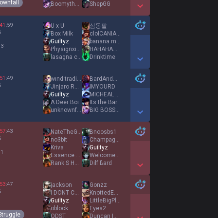
ownfall
Boomythemc
ShepGG
Show More Detail Games
41
:
59
U x U
심동팔
%
Box Milk
clolCANIAC COMBO
Guiltyz
banana milk
 3
Physignxium
HAHAHAHHAHA
lasagna cat
Drinktime
Show More Detail Games
51
:
49
wınd trading
BardAndBoujee
%
Jinjaro Reformed
IMYOURD
Guiltyz
MICHEAL YAKSON
A Deer Boi
Its the Bar
unknownfang
BIG BOSS BOWSER
Show More Detail Games
57
:
43
NateTheGR827
Bnoosbs1
%
no3bit
ChampagneM13
Kriva
Guiltyz
 1
Essence Stalker
WelcomeToCostco
Rank S Hunter
Dilf ßard
Show More Detail Games
53
:
47
jackson
Gonzz
%
I DONT CARE
KnottedEcstasy
Guiltyz
LittleBigPlanet
oblock
Eyes2
Struggle
ODST
Duncan Idaho