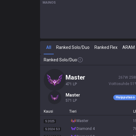
MAINOS
All
Ranked Solo/Duo
Ranked Flex
ARAM
Ranked Solo/Duo
master
267
W
258
Voittosuhde
51
471
LP
master
Huipputaso
571
LP
Kausi
Tieri
L
master
1
S2025
diamond 4
7
S2024 S3