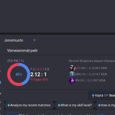
Jonomuoto
Viimeisimmät pelit
20G 9W 11L
Recent 20 games played champi
L
62
%
(
8W / 5L
)
2.49:1 KDA
7.2
/
6.2
/
5.8
%
2.12
: 1
45
%
33
%
(
1W / 2L
)
2.14:1 KDA
P/Tappo
43
%
0
%
(
0W / 2L
)
1.93:1 KDA
P
Käytä
OP
Sco
5
Analyze my recent matches.
What is my skill level?
How is my
0