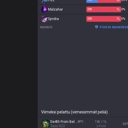
Fizz
Malzahar
0
W
1
L
0%
Syndra
0
W
1
L
0%
MAINOS
POISTA MAINOKS
Viimeksi pelattu (viimeisimmät peliä)
De4th From Below
#
PYKE
1W / 1L
50
Taso
523
2
Pelit