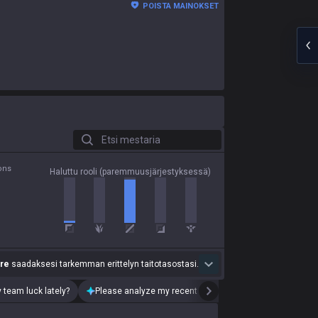
POISTA MAINOKSET
Etsi mestaria
ons
Haluttu rooli (paremmuusjärjestyksessä)
re
saadaksesi tarkemman erittelyn taitotasostasi.
 team luck lately?
Please analyze my recent playstyle.