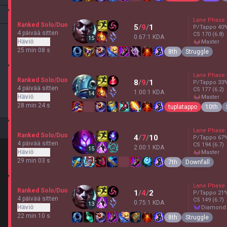
Lane Phase
Ranked Solo/Duo
5
/
9
/
1
P/Tappo
40
4 päivää sitten
CS
170
(6.8)
0.67:1 KDA
15
Häviö
master
25 min 08 s
8th
Struggle
Lane Phase
Ranked Solo/Duo
8
/
9
/
1
P/Tappo
33
4 päivää sitten
CS
177
(6.2)
1.00:1 KDA
14
Häviö
master
28 min 24 s
tuplatappo
10th
Lane Phase
Ranked Solo/Duo
4
/
7
/
10
P/Tappo
67
4 päivää sitten
CS
194
(6.7)
2.00:1 KDA
15
Häviö
master
29 min 03 s
7th
Downfall
Lane Phase
Ranked Solo/Duo
1
/
4
/
2
P/Tappo
21
4 päivää sitten
CS
149
(6.7)
0.75:1 KDA
13
Häviö
diamond
22 min 10 s
8th
Struggle