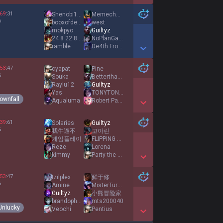
Show More Detail Games
69
:
31
Shenobi1Kenobi
Memechelin
%
booxofdeath
west
mokpyo
Guiltyz
24 8 22 8 23 1
NoPlanGamer
ramble
De4th From Below
Show More Detail Games
53
:
47
cyapat
Pine
%
Souka
BetterthanWillis
Raylu12
Guiltyz
Yas
TONYTONYCHOPPA
ownfall
Aqualuma
Robert Pattinson
Show More Detail Games
39
:
61
Solaries
Guiltyz
%
我牛逼不
고아린
게임플레이
FLIPPING TOP
Reze
Lorena
kimmy
Party the Sheep
Show More Detail Games
53
:
47
Izilplex
鲜于修
%
Amine
MisterTurtIe
Guiltyz
小熊冒险家
brandopham
mts200040
Unlucky
Veochi
Pentius
Show More Detail Games