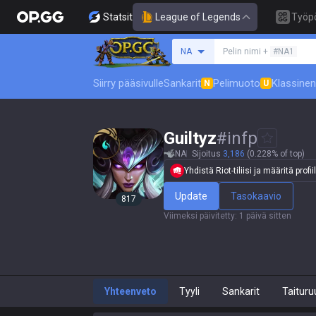
Statsit
League of Legends
Työp
Hae summoneria
NA
Pelin nimi +
#NA1
Siirry pääsivulle
Sankarit
Pelimuoto
Klassinen
N
U
Guiltyz
#
infp
NA
Sijoitus
3,186
(0.228% of top)
Yhdistä Riot-tiliisi ja määritä profiil
Update
Tasokaavio
817
Viimeksi päivitetty
:
1 päivä sitten
Yhteenveto
Tyyli
Sankarit
Taituru