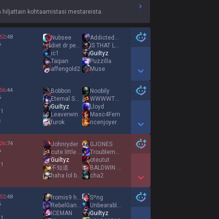
iljattain kohtaamistasi mestareista.
52
:
48
Nubsee
AddictedToVore
%
diet dr pepper
IS THAT LOVE
ic1
Guiltyz
Taipan
Puzzilla
affengold2
Muse
Show More Detail Games
56
:
44
Bobbon
Noobily
%
Eternal Sunshine
WWWWTTTT
Guiltyz
Lloyd
 1
Leaverwin
Masc4Fem
furok
ncenjoyer
Show More Detail Games
26
:
74
Johnryder
GJONES
%
cute little eboy
Troublemaker
Guiltyz
oteutut
 1
不知道
BALDWIN BENEDICT
haha lol bad
cha2
Show More Detail Games
52
:
48
fromis9 hayang
Sºng
%
RebelGangg
UnbearableBear
ICEMAN
Guiltyz
 1