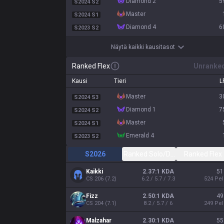
diamond 2
5
S2024 S2
master
S2024 S1
diamond 4
6
S2023 S2
Näytä kaikki kausitasot
Ranked Flex
Unranke
Kausi
Tieri
L
master
3
S2024 S3
diamond 1
7
S2024 S2
master
S2024 S1
emerald 4
S2023 S2
S2026
Ranked Solo/Duo
Ranked Flex
Kaikki
2.37:1 KDA
51
CS
206
(
7.2
)
6.2 / 5.7 / 7.3
524
Pel
Fizz
2.50:1 KDA
49
CS
204
(
7.1
)
8.2 / 5.7 / 6
249
Pel
Malzahar
2.30:1 KDA
55