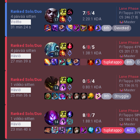
Lane Phase
Ranked Solo/Duo
7
/
5
/
4
P/Tappo
31
4 päivää sitten
CS
246
(7.8)
2.20:1 KDA
17
Voitto
master
31 min 24 s
6th
Devoted
Lane Phase
Ranked Solo/Duo
6
/
8
/
5
P/Tappo
41
4 päivää sitten
CS
201
(7.3)
1.38:1 KDA
15
Häviö
master
27 min 39 s
tuplatappo
8th
D
Lane Phase
Ranked Solo/Duo
0
/
5
/
4
P/Tappo
33
1 viikko sitten
CS
156
(6.1)
0.80:1 KDA
14
Häviö
master
25 min 36 s
9th
Struggle
Lane Phase
Ranked Solo/Duo
8
/
8
/
7
P/Tappo
58
1 viikko sitten
CS
180
(7.6)
1.88:1 KDA
14
Häviö
master
23 min 40 s
tuplatappo
ACE