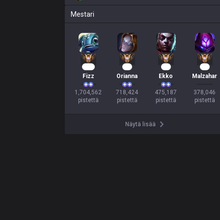
Mestari
158
68
46
33
Fizz
Orianna
Ekko
Malzahar
1,704,562

718,424

475,187

378,046

pistettä
pistettä
pistettä
pistettä
Näytä lisää