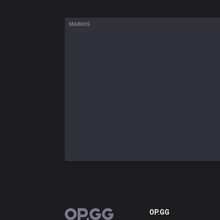
MAINOS
OP.GG
OP.GG