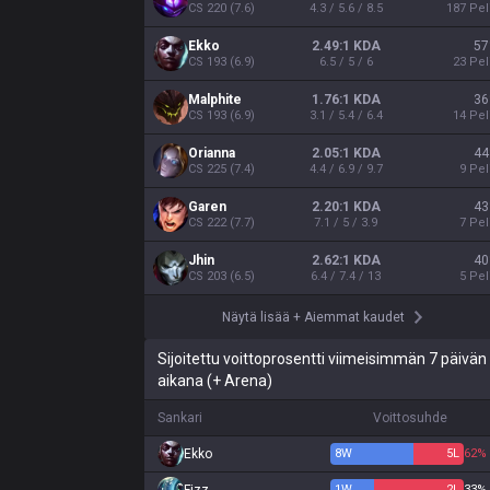
CS
220
(
7.6
)
4.3 / 5.6 / 8.5
187
Pel
Ekko
2.49:1 KDA
57
CS
193
(
6.9
)
6.5 / 5 / 6
23
Pel
Malphite
1.76:1 KDA
36
CS
193
(
6.9
)
3.1 / 5.4 / 6.4
14
Pel
Orianna
2.05:1 KDA
44
CS
225
(
7.4
)
4.4 / 6.9 / 9.7
9
Pel
Garen
2.20:1 KDA
43
CS
222
(
7.7
)
7.1 / 5 / 3.9
7
Pel
Jhin
2.62:1 KDA
40
CS
203
(
6.5
)
6.4 / 7.4 / 13
5
Pel
Näytä lisää
+
Aiemmat kaudet
Sijoitettu voittoprosentti viimeisimmän 7 päivän
aikana (+ Arena)
Sankari
Voittosuhde
Ekko
8
W
5
L
62%
1
W
2
L
33%