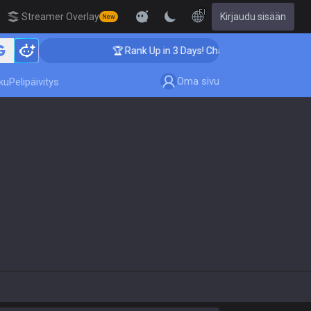
FI
Streamer Overlay
Kirjaudu sisään
New
🏆 Rank Up in 3 Days! Challenger Coaching
Oma sivu
ku
Pelipäivitys