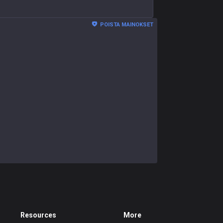
POISTA MAINOKSET
Resources
More