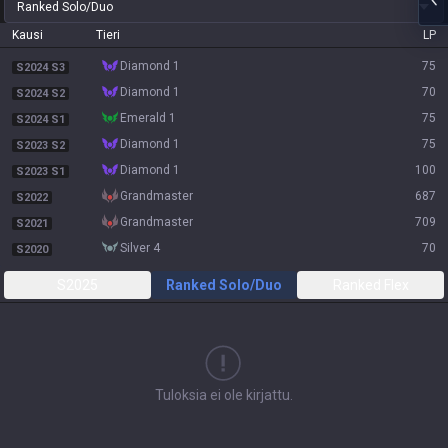
Ranked Solo/Duo
Kausi
Tieri
LP
diamond 1
75
S2024 S3
diamond 1
70
S2024 S2
emerald 1
75
S2024 S1
diamond 1
75
S2023 S2
diamond 1
100
S2023 S1
grandmaster
687
S2022
grandmaster
709
S2021
silver 4
70
S2020
S2025
Ranked Solo/Duo
Ranked Flex
Tuloksia ei ole kirjattu.