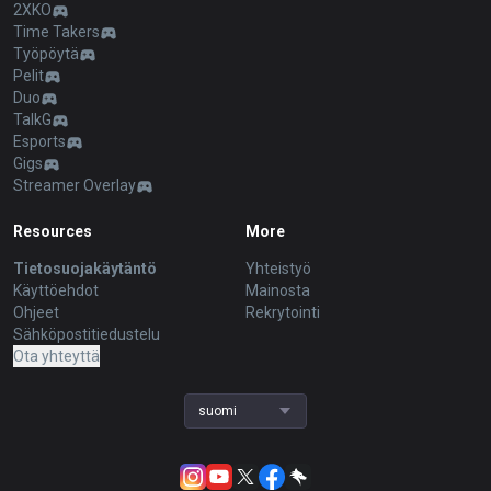
2XKO
Time Takers
Työpöytä
Pelit
Duo
TalkG
Esports
Gigs
Streamer Overlay
Resources
More
Tietosuojakäytäntö
Yhteistyö
Käyttöehdot
Mainosta
Ohjeet
Rekrytointi
Sähköpostitiedustelu
Ota yhteyttä
suomi