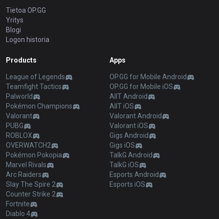
Tietoa OP.GG
Yritys
Blogi
Logon historia
Products
Apps
League of Legends
OP.GG for Mobile Android
Teamfight Tactics
OP.GG for Mobile iOS
Palworld
AllT Android
Pokémon Champions
AllT iOS
Valorant
Valorant Android
PUBG
Valorant iOS
ROBLOX
Gigs Android
OVERWATCH2
Gigs iOS
Pokémon Pokopia
TalkG Android
Marvel Rivals
TalkG iOS
Arc Raiders
Esports Android
Slay The Spire 2
Esports iOS
Counter Strike 2
Fortnite
Diablo 4