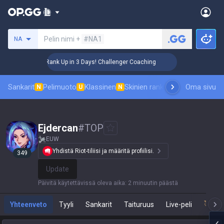
Hae summoneria
Pelin nimi +
#NA1
NA
🏆 Rank Up in 3 Days! Challenger Coaching
🏆 R
Sankarit
Pelimuoto
Klassinen
Skinien ranking
Tulostaulukot
Oma sivu
P
N
U
N
Ejdercan
#
TOP
EUW
Yhdistä Riot-tiliisi ja määritä profiilisi.
349
Update
Päivitä käytettävissä oleva aika
:
2 minuutin päästä
Yhteenveto
Tyyli
Sankarit
Taituruus
Live-peli
Tea