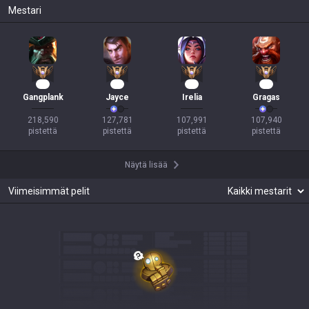
Mestari
18
11
10
10
Gangplank
Jayce
Irelia
Gragas
218,590

127,781

107,991

107,940

pistettä
pistettä
pistettä
pistettä
Näytä lisää
Viimeisimmät pelit