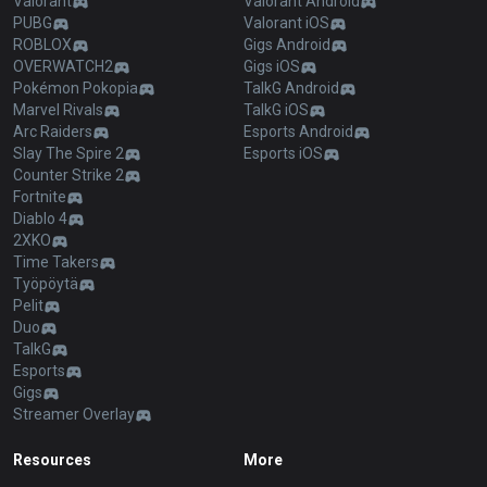
Valorant
Valorant Android
PUBG
Valorant iOS
ROBLOX
Gigs Android
OVERWATCH2
Gigs iOS
Pokémon Pokopia
TalkG Android
Marvel Rivals
TalkG iOS
Arc Raiders
Esports Android
Slay The Spire 2
Esports iOS
Counter Strike 2
Fortnite
Diablo 4
2XKO
Time Takers
Työpöytä
Pelit
Duo
TalkG
Esports
Gigs
Streamer Overlay
Resources
More