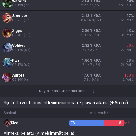
Warwick
2.04:1 KDA
54
%
CS
193
(
7.1
)
9.2 / 7.1 / 5.3
168
Peliä
Smolder
2.13:1 KDA
57
%
CS
211
(
7.5
)
8.4 / 6.8 / 6.1
58
Peliä
Ziggs
2.86:1 KDA
53
%
CS
201
(
7.1
)
5.9 / 5.1 / 8.6
38
Peliä
Volibear
2.32:1 KDA
70
%
CS
176
(
6.3
)
7 / 5.3 / 5.1
27
Peliä
Fizz
1.86:1 KDA
38
%
CS
178
(
6.2
)
7.1 / 7 / 5.9
26
Peliä
Aurora
1.50:1 KDA
100
%
CS
195
(
6
)
7.5 / 9 / 6
2
Peliä
Näytä lisää
+
Aiemmat kaudet
Sijoitettu voittoprosentti viimeisimmän 7 päivän aikana (+ Arena)
Sankari
Voittosuhde
Kled
9
W
5
L
64%
Viimeksi pelattu (viimeisimmät peliä)