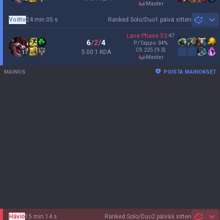
master
Voitto
24 min 05 s
Ranked Solo/Duo
1 päivä sitten
Sh
Lane Phase
53
:
47
6
/
2
/
4
P/Tappo
34
%
CS
225
(9.3)
5.00:1 KDA
17
master
MAINOS
POISTA MAINOKSET
Häviö
15 min 14 s
Ranked Solo/Duo
2 päivää sitten
Sh