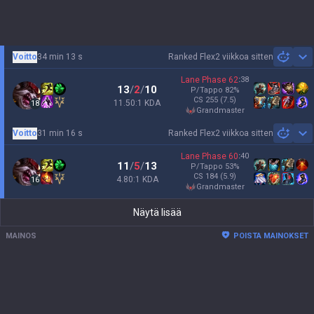
Voitto
34 min 13 s
Ranked Flex
2 viikkoa sitten
Sh
Lane Phase
62
:
38
13
/
2
/
10
P/Tappo
82
%
CS
255
(7.5)
11.50:1 KDA
18
grandmaster
Voitto
31 min 16 s
Ranked Flex
2 viikkoa sitten
Sh
Lane Phase
60
:
40
11
/
5
/
13
P/Tappo
53
%
CS
184
(5.9)
4.80:1 KDA
16
grandmaster
Näytä lisää
MAINOS
POISTA MAINOKSET