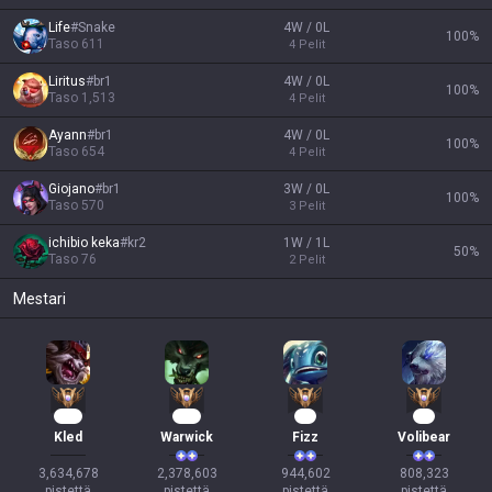
Life
#
Snake
4W / 0L
100
%
Taso
611
4
Pelit
Liritus
#
br1
4W / 0L
100
%
Taso
1,513
4
Pelit
Ayann
#
br1
4W / 0L
100
%
Taso
654
4
Pelit
Giojano
#
br1
3W / 0L
100
%
Taso
570
3
Pelit
ichibio keka
#
kr2
1W / 1L
50
%
Taso
76
2
Pelit
Mestari
326
219
89
76
Kled
Warwick
Fizz
Volibear
3,634,678

2,378,603

944,602

808,323

pistettä
pistettä
pistettä
pistettä