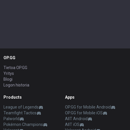
OP.GG
Tietoa OP.GG
Yritys
Blogi
Logon historia
Products
Apps
League of Legends
OP.GG for Mobile Android
Teamfight Tactics
OP.GG for Mobile iOS
Palworld
AllT Android
Pokémon Champions
AllT iOS