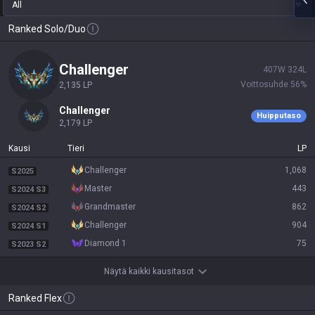
All
Ranked Solo/Duo
challenger
407
W
324
L
Voittosuhde
56
%
2,135
LP
challenger
Huipputaso
2,179
LP
Kausi
Tieri
LP
challenger
1,068
S2025
master
443
S2024 S3
grandmaster
862
S2024 S2
challenger
904
S2024 S1
diamond 1
75
S2023 S2
Näytä kaikki kausitasot
Ranked Flex