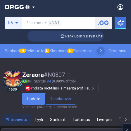
Hae summoneria
Pelin nimi +
#NA1
NA
ger Coaching
🏆 Rank Up in 3 Days! Challenger Coaching
Sankarit
Pelimuoto
Klassinen
Skinien ranking
Tulostaulukot
Oma sivu
P
N
U
N
Zeraora
#
N0807
BR
Sijoitus
94
(0.009% of top)
Yhdistä Riot-tiliisi ja määritä profiilisi.
1630
Update
Tasokaavio
Viimeksi päivitetty
:
2 päivää sitten
Yhteenveto
Tyyli
Sankarit
Taituruus
Live-peli
Tea