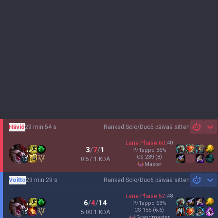
Häviö
29 min 54 s
Ranked Solo/Duo
5 päivää sitten
Sh
Lane Phase
60
:
40
3
/
7
/
1
P/Tappo
36
%
CS
239
(8)
0.57:1 KDA
13
master
Voitto
23 min 29 s
Ranked Solo/Duo
6 päivää sitten
Sh
Lane Phase
52
:
48
6
/
4
/
14
P/Tappo
63
%
CS
155
(6.6)
5.00:1 KDA
15
grandmaster