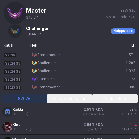
master
83
W
32
L
Voittosuhde
72
%
340
LP
challenger
Huipputaso
1,044
LP
Kausi
Tieri
LP
grandmaster
571
S2025
challenger
1,202
S2024 S3
challenger
1,023
S2024 S2
diamond 1
23
S2024 S1
grandmaster
335
S2023 S2
S2026
Ranked Solo/Duo
Ranked Flex
Kaikki
2.51:1 KDA
58
%
CS
188
(
7
)
7.5 / 5.6 / 6.6
836
Peliä
Kled
2.84:1 KDA
60
%
CS
185
(
7.1
)
7 / 4.9 / 7
512
Peliä