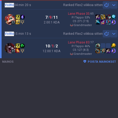
Voitto
34 min 20 s
Ranked Flex
2 viikkoa sitten
Sh
Lane Phase
35
:
65
7
/
9
/
11
P/Tappo
53
%
CS
271
(7.9)
2.00:1 KDA
17
grandmaster
Voitto
15 min 13 s
Ranked Flex
2 viikkoa sitten
Sh
Lane Phase
83
:
17
10
/
1
/
2
P/Tappo
46
%
CS
127
(8.3)
12.00:1 KDA
11
grandmaster
MAINOS
POISTA MAINOKSET