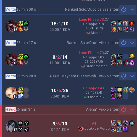
Voitto
26 min 08 s
Ranked Solo/Duo
6 päivää sitten
Sh
Lane Phase
73
:
27
15
/
1
/
10
P/Tappo
71
%
CS
215
(8.2)
25.00:1 KDA
16
master
Voitto
26 min 17 s
Ranked Solo/Duo
1 viikko sitten
Sh
Lane Phase
73
:
27
8
/
2
/
14
P/Tappo
50
%
CS
206
(7.8)
11.00:1 KDA
18
grandmaster
Voitto
16 min 20 s
ARAM: Mayhem Classic-ish
1 viikko sitten
Sh
P/Tappo
84
%
10
/
5
/
28
CS
40
(2.4)
7.60:1 KDA
18
emerald 2
Häviö
26 min 34 s
Arena
1 viikko sitten
Sh
9
/
6
/
10
#4
(
Joukkue Porot
)
3.17:1 KDA
17