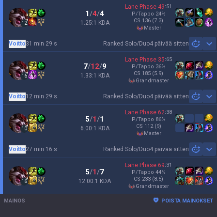
Lane Phase
49
:
51
1
/
4
/
4
P/Tappo
24
%
CS
136
(7.3)
1.25:1 KDA
12
master
Voitto
31 min 29 s
Ranked Solo/Duo
4 päivää sitten
Sh
Lane Phase
35
:
65
7
/
12
/
9
P/Tappo
36
%
CS
185
(5.9)
1.33:1 KDA
16
grandmaster
Voitto
12 min 29 s
Ranked Solo/Duo
4 päivää sitten
Sh
Lane Phase
62
:
38
5
/
1
/
1
P/Tappo
86
%
CS
112
(9)
6.00:1 KDA
10
master
Voitto
27 min 16 s
Ranked Solo/Duo
4 päivää sitten
Sh
Lane Phase
69
:
31
5
/
1
/
7
P/Tappo
44
%
CS
233
(8.5)
12.00:1 KDA
16
grandmaster
MAINOS
POISTA MAINOKSET