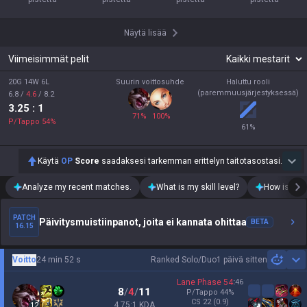
Näytä lisää
Viimeisimmät pelit
20G 14W 6L
Suurin voittosuhde
Haluttu rooli
(paremmuusjärjestyksessä)
6.8
/
4.6
/
8.2
3.25
: 1
71
%
100
%
P/Tappo
54
%
61
%
Käytä
OP
Score
saadaksesi tarkemman erittelyn taitotasostasi.
Analyze my recent matches.
What is my skill level?
How is my t
PATCH
Päivitysmuistiinpanot, joita ei kannata ohittaa
BETA
16.15
Voitto
24 min 52 s
Ranked Solo/Duo
1 päivä sitten
Sh
Lane Phase
54
:
46
8
/
4
/
11
P/Tappo
44
%
CS
22
(0.9)
4.75:1 KDA
12