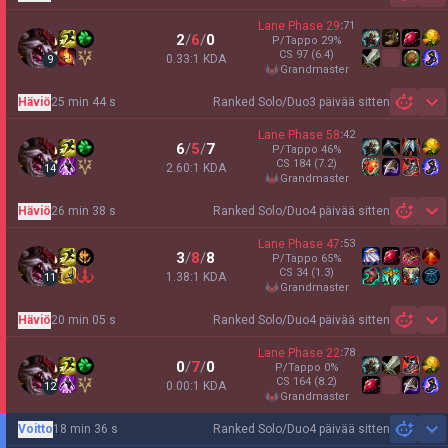
Lane Phase
29
:
71
2
/
6
/
0
P/Tappo
29
%
CS
97
(6.4)
0.33:1 KDA
9
grandmaster
Häviö
25 min 44 s
Ranked Solo/Duo
3 päivää sitten
Sh
Lane Phase
58
:
42
6
/
5
/
7
P/Tappo
46
%
CS
184
(7.2)
2.60:1 KDA
14
grandmaster
Häviö
26 min 38 s
Ranked Solo/Duo
4 päivää sitten
Sh
Lane Phase
47
:
53
3
/
8
/
8
P/Tappo
65
%
CS
34
(1.3)
1.38:1 KDA
11
grandmaster
Häviö
20 min 05 s
Ranked Solo/Duo
4 päivää sitten
Sh
Lane Phase
22
:
78
0
/
7
/
0
P/Tappo
0
%
CS
164
(8.2)
0.00:1 KDA
12
grandmaster
Voitto
18 min 36 s
Ranked Solo/Duo
4 päivää sitten
Sh