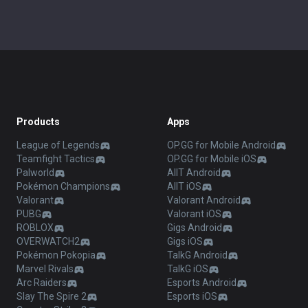
Products
Apps
League of Legends
OP.GG for Mobile Android
Teamfight Tactics
OP.GG for Mobile iOS
Palworld
AllT Android
Pokémon Champions
AllT iOS
Valorant
Valorant Android
PUBG
Valorant iOS
ROBLOX
Gigs Android
OVERWATCH2
Gigs iOS
Pokémon Pokopia
TalkG Android
Marvel Rivals
TalkG iOS
Arc Raiders
Esports Android
Slay The Spire 2
Esports iOS