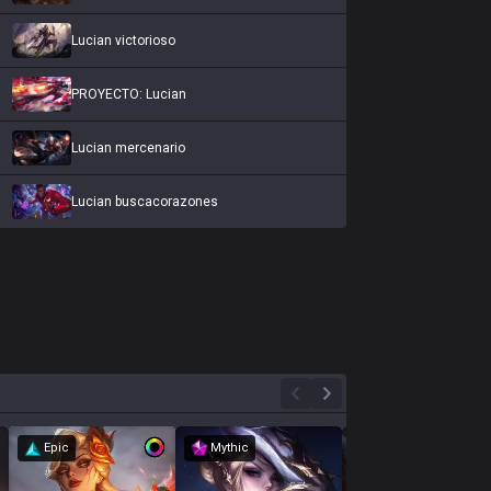
Lucian victorioso
PROYECTO: Lucian
Lucian mercenario
Lucian buscacorazones
Epic
Mythic