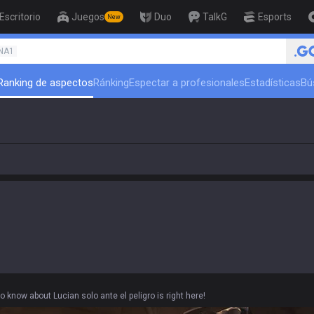
Escritorio
Juegos
Duo
TalkG
Esports
New
🏆 Rank Up in 3 Days! Challenger Coa
NA1
Ranking de aspectos
Ránking
Espectar a profesionales
Estadísticas
Bú
 know about Lucian solo ante el peligro is right here!