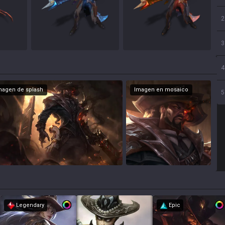
2
3
4
magen de splash
Imagen en mosaico
5
Legendary
Epic