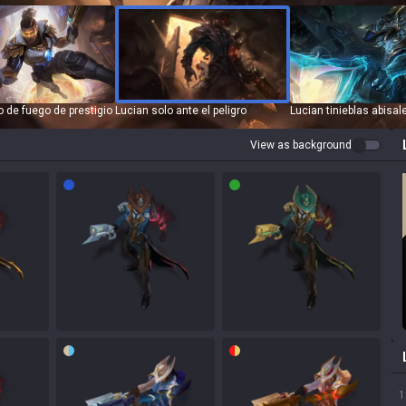
o de fuego de prestigio
Lucian solo ante el peligro
Lucian tinieblas abisal
View as background
1