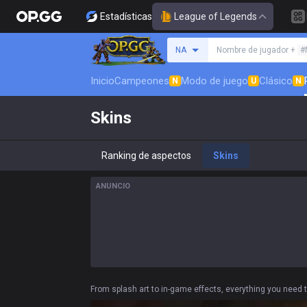
Estadísticas
League of Legends
Busca un invocador
NA
Nombre de jugador +
#
Inicio
Campeones
Modo de juego
Clásico
N
U
N
Skins
Ranking de aspectos
Skins
ANUNCIO
From splash art to in-game effects, everything you need to