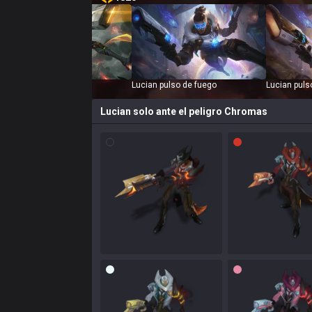
Lucian paladín de asalto
Lucian pulso de fuego
Lucian puls
Lucian solo ante el peligro
Chromas