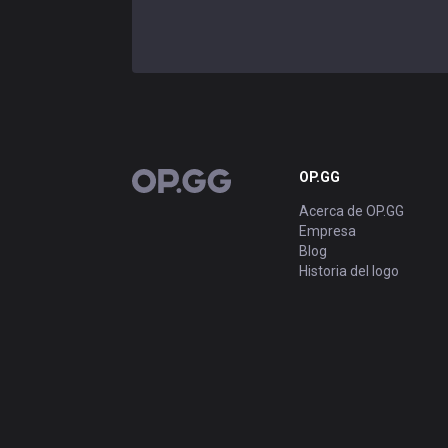
OP.GG
OP.GG
Acerca de OP.GG
Empresa
Blog
Historia del logo