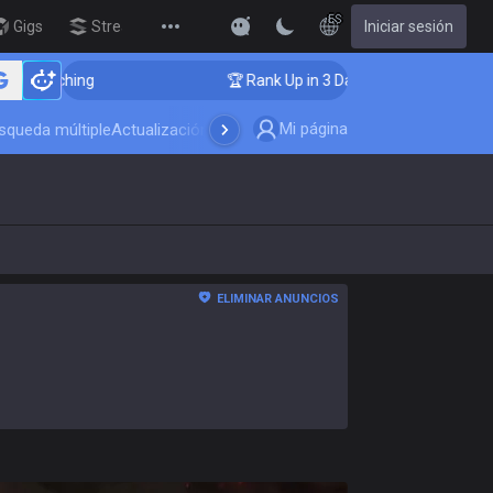
ES
Gigs
Streamer Overlay
Iniciar sesión
New
ching
🏆 Rank Up in 3 Days! Challenger Coaching
Mi página
squeda múltiple
Actualización del juego
ELIMINAR ANUNCIOS