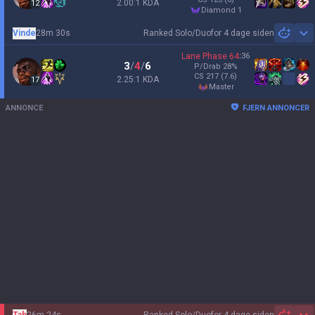
2.00:1 KDA
12
diamond 1
Vinde
28m 30s
Ranked Solo/Duo
for 4 dage siden
Sh
Lane Phase
64
:
36
3
/
4
/
6
P/Drab
28
%
CS
217
(7.6)
2.25:1 KDA
17
master
ANNONCE
FJERN ANNONCER
Tab
26m 24s
Ranked Solo/Duo