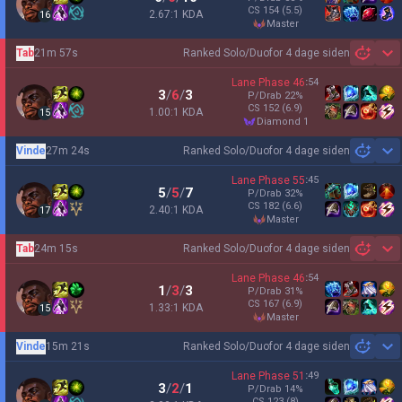
CS
154
(5.5)
2.67:1 KDA
16
master
Tab
21m 57s
Ranked Solo/Duo
for 4 dage siden
Sh
Lane Phase
46
:
54
3
/
6
/
3
P/Drab
22
%
CS
152
(6.9)
1.00:1 KDA
15
diamond 1
Vinde
27m 24s
Ranked Solo/Duo
for 4 dage siden
Sh
Lane Phase
55
:
45
5
/
5
/
7
P/Drab
32
%
CS
182
(6.6)
2.40:1 KDA
17
master
Tab
24m 15s
Ranked Solo/Duo
for 4 dage siden
Sh
Lane Phase
46
:
54
1
/
3
/
3
P/Drab
31
%
CS
167
(6.9)
1.33:1 KDA
15
master
Vinde
15m 21s
Ranked Solo/Duo
for 4 dage siden
Sh
Lane Phase
51
:
49
3
/
2
/
1
P/Drab
14
%
CS
123
(8)