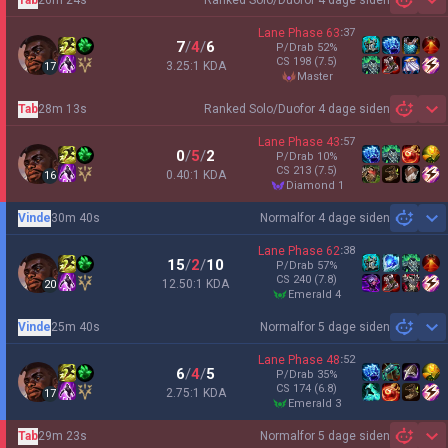
for 4 dage siden
Sh
Lane Phase
63
:
37
7
/
4
/
6
P/Drab
52
%
CS
198
(7.5)
3.25:1 KDA
17
master
Tab
28m 13s
Ranked Solo/Duo
for 4 dage siden
Sh
Lane Phase
43
:
57
0
/
5
/
2
P/Drab
10
%
CS
213
(7.5)
0.40:1 KDA
16
diamond 1
Vinde
30m 40s
Normal
for 4 dage siden
Sh
Lane Phase
62
:
38
15
/
2
/
10
P/Drab
57
%
CS
240
(7.8)
12.50:1 KDA
20
emerald 4
Vinde
25m 40s
Normal
for 5 dage siden
Sh
Lane Phase
48
:
52
6
/
4
/
5
P/Drab
35
%
CS
174
(6.8)
2.75:1 KDA
17
emerald 3
Tab
29m 23s
Normal
for 5 dage siden
Sh