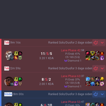
Tab
29m 16s
Ranked Solo/Duo
for 2 dage siden
Sh
Lane Phase
42
:
58
11
/
5
/
5
P/Drab
41
%
CS
165
(5.6)
3.20:1 KDA
17
diamond 1
Tab
22m 59s
Ranked Solo/Duo
for 3 dage siden
Sh
Lane Phase
63
:
37
8
/
5
/
2
P/Drab
37
%
CS
133
(5.8)
2.00:1 KDA
15
diamond 1
Vinde
28m 00s
Ranked Solo/Duo
for 3 dage siden
Sh
Lane Phase
53
:
47
6
/
6
/
10
P/Drab
35
%