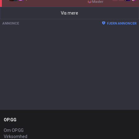
master
Vis mere
ANNONCE
FJERN ANNONCER
OP.GG
Om OP.GG
Virksomhed