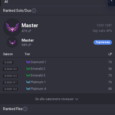
All
Ranked Solo/Duo
master
153
V
158
T
Sejr sats
49
%
479
LP
master
Topniveau
589
LP
Sæson
Tier
LP
diamond 1
75
S2025
emerald 2
36
S2024 S3
emerald 3
75
S2024 S2
platinum 1
76
S2024 S1
platinum 4
80
S2023 S2
Se alle sæsonens niveauer
Ranked Flex