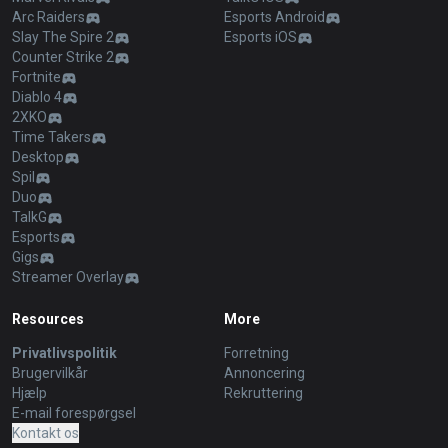
Arc Raiders
Esports Android
Slay The Spire 2
Esports iOS
Counter Strike 2
Fortnite
Diablo 4
2XKO
Time Takers
Desktop
Spil
Duo
TalkG
Esports
Gigs
Streamer Overlay
Resources
More
Privatlivspolitik
Forretning
Brugervilkår
Annoncering
Hjælp
Rekruttering
E-mail forespørgsel
Kontakt os