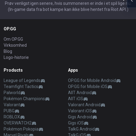
Prøv venligst igen senere, hvis summoneren er inde i et spil lige nu.
(In-game data fra bot kampe kan ikke blive hentet fra Riot API.)
OP.GG
Om OP.GG
Virksomhed
Blog
Logo-historie
Products
Apps
League of Legends
OP.GG for Mobile Android
Teamfight Tactics
OP.GG for Mobile iOS
Palworld
AllT Android
Pokémon Champions
AllT iOS
Valorant
Valorant Android
PUBG
Valorant iOS
ROBLOX
Gigs Android
OVERWATCH2
Gigs iOS
Pokémon Pokopia
TalkG Android
Marvel Rivals
TalkG iOS