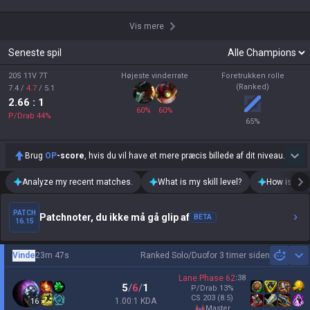
Vis mere
Seneste spil
20S 11V 7T
Højeste vinderrate
Foretrukken rolle
(Ranked)
7.4
/
4.7
/
5.1
2.66
: 1
60
%
60
%
P/Drab
44
%
65
%
Brug
OP
-score
, hvis du vil have et mere præcis billede af dit niveau.
Analyze my recent matches.
What is my skill level?
How is my t
PATCH
Patchnoter, du ikke må gå glip af
BETA
16.15
Vinde
23m 47s
Ranked Solo/Duo
for 3 timer siden
Sh
Lane Phase
62
:
38
5
/
6
/
1
P/Drab
13
%
CS
203
(8.5)
1.00:1 KDA
16
master