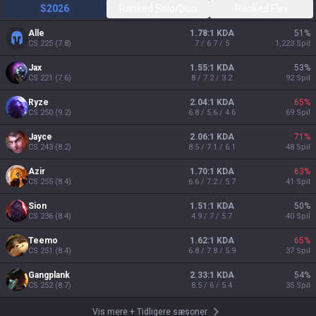
S2026
Ranked Solo/Duo
Ranked Flex
Alle
1.78:1 KDA
51
%
CS
225
(
7.8
)
7 / 6.7 / 5
1,223
Spil
Jax
1.55:1 KDA
53
%
CS
221
(
7.6
)
8 / 7.2 / 3.2
92
Spil
Ryze
2.04:1 KDA
65
%
CS
250
(
9.2
)
6.8 / 5.6 / 4.6
69
Spil
Jayce
2.06:1 KDA
71
%
CS
243
(
8.2
)
8.5 / 7.1 / 6.1
48
Spil
Azir
1.70:1 KDA
63
%
CS
255
(
8.4
)
6.6 / 7.2 / 5.7
41
Spil
Sion
1.51:1 KDA
50
%
CS
236
(
8.4
)
4.9 / 7 / 5.7
40
Spil
Teemo
1.62:1 KDA
65
%
CS
251
(
8.4
)
6.8 / 7.8 / 5.9
37
Spil
Gangplank
2.33:1 KDA
54
%
CS
252
(
8.7
)
8.5 / 6 / 5.4
35
Spil
Vis mere
+
Tidligere sæsoner