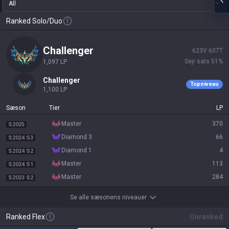
All
Ranked Solo/Duo
challenger
623
V
607
T
Sejr sats
51
%
1,097
LP
challenger
Topniveau
1,100
LP
Sæson
Tier
LP
master
370
S2025
diamond 3
66
S2024 S3
diamond 1
4
S2024 S2
master
113
S2024 S1
master
284
S2023 S2
Se alle sæsonens niveauer
Ranked Flex
Unranked