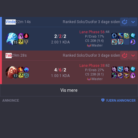
Vinde
22m 14s
Ranked Solo/Duo
for 3 dage siden
Sh
Lane Phase
56
:
44
2
/
2
/
2
P/Drab
17
%
CS
208
(9.4)
2.00:1 KDA
15
master
Tab
29m 28s
Ranked Solo/Duo
for 3 dage siden
Sh
Lane Phase
38
:
62
4
/
6
/
2
P/Drab
27
%
CS
238
(8.1)
1.00:1 KDA
17
master
Vis mere
ANNONCE
FJERN ANNONCER