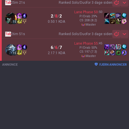
Tab
25m 21s
Ranked Solo/Duo
for 3 dage siden
Sh
Lane Phase
50
:
50
2
/
8
/
2
P/Drab
29
%
CS
208
(8.2)
0.50:1 KDA
15
master
Tab
26m 51s
Ranked Solo/Duo
for 3 dage siden
Sh
Lane Phase
55
:
45
6
/
6
/
7
P/Drab
50
%
CS
197
(7.3)
2.17:1 KDA
15
master
ANNONCE
FJERN ANNONCER