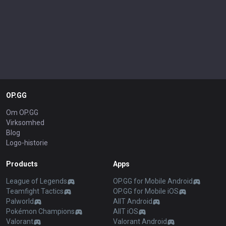
OP.GG
Om OP.GG
Virksomhed
Blog
Logo-historie
Products
Apps
League of Legends
OP.GG for Mobile Android
Teamfight Tactics
OP.GG for Mobile iOS
Palworld
AllT Android
Pokémon Champions
AllT iOS
Valorant
Valorant Android