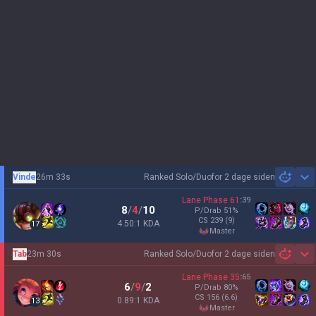
Vinde
26m 33s
Ranked Solo/Duo
for 2 dage siden
Sh
Lane Phase
61
:
39
8
/
4
/
10
P/Drab
51
%
CS
239
(9)
4.50:1 KDA
17
master
Tab
23m 30s
Ranked Solo/Duo
for 2 dage siden
Sh
Lane Phase
35
:
65
6
/
9
/
2
P/Drab
80
%
CS
156
(6.6)
0.89:1 KDA
13
master