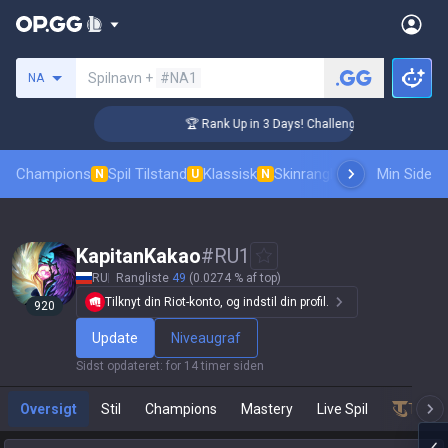
Søg en indkalder
Spilnavn +
#NA1
NA
🏆 Rank Up in 3 Days! Challenger Coaching
Champions
Spil Tilstand
Klassisk
Skinrangliste
Rang
Min Side
Pro tilsk
N
U
N
KapitanKakao
#
RU1
RU
Rangliste
49
(0.0274 % af top)
Tilknyt din Riot-konto, og indstil din profil.
920
Update
Niveaugraf
Sidst opdateret
:
for 14 timer siden
Oversigt
Stil
Champions
Mastery
Live Spil
Teamf