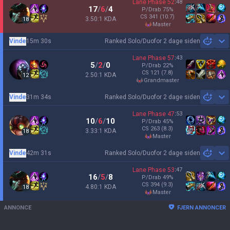
Lane Phase
52
:
48
17
/
6
/
4
P/Drab
75
%
CS
341
(10.7)
3.50:1 KDA
18
master
Vinde
15m 30s
Ranked Solo/Duo
for 2 dage siden
Sh
Lane Phase
57
:
43
5
/
2
/
0
P/Drab
22
%
CS
121
(7.8)
2.50:1 KDA
12
grandmaster
Vinde
31m 34s
Ranked Solo/Duo
for 2 dage siden
Sh
Lane Phase
47
:
53
10
/
6
/
10
P/Drab
45
%
CS
263
(8.3)
3.33:1 KDA
18
master
Vinde
42m 31s
Ranked Solo/Duo
for 2 dage siden
Sh
Lane Phase
53
:
47
16
/
5
/
8
P/Drab
49
%
CS
394
(9.3)
4.80:1 KDA
18
master
ANNONCE
FJERN ANNONCER