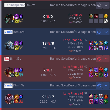
Genindspilning
1m 52s
Ranked Solo/Duo
for 2 dage siden
Sh
P/Drab
0
%
0
/
0
/
0
CS
4
(2.1)
0.00:1 KDA
1
master
Vinde
36m 52s
Ranked Solo/Duo
for 3 dage siden
Sh
Lane Phase
58
:
42
18
/
5
/
8
P/Drab
59
%
CS
301
(8.2)
5.20:1 KDA
18
master
Tab
28m 35s
Ranked Solo/Duo
for 3 dage siden
Sh
Lane Phase
58
:
42
7
/
8
/
1
P/Drab
62
%
CS
243
(8.5)
1.00:1 KDA
16
master
Vinde
33m 13s
Ranked Solo/Duo
for 3 dage siden
Sh
Lane Phase
63
:
37
9
/
1
/
17
P/Drab
50
%
CS
194
(5.8)
26.00:1 KDA
18
master