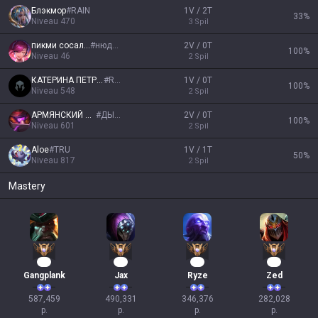
Блэкмор
#
RAIN
1V / 2T
33
%
Niveau
470
3
Spil
пикми сосалка
#
нюдсы
2V / 0T
100
%
Niveau
46
2
Spil
КАТЕРИНА ПЕТРОВА
#
RU1
1V / 0T
100
%
Niveau
548
2
Spil
АРМЯНСКИЙ ТВОРОГ
#
ДЫРКА
2V / 0T
100
%
Niveau
601
2
Spil
Aloe
#
TRU
1V / 1T
50
%
Niveau
817
2
Spil
Mastery
56
47
34
28
Gangplank
Jax
Ryze
Zed
587,459

490,331

346,376

282,028

p.
p.
p.
p.