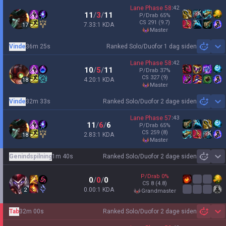
Lane Phase
58
:
42
11
/
3
/
11
P/Drab
65
%
CS
291
(9.7)
7.33:1 KDA
17
master
Vinde
36m 25s
Ranked Solo/Duo
for 1 dag siden
Sh
Lane Phase
58
:
42
10
/
5
/
11
P/Drab
37
%
CS
327
(9)
4.20:1 KDA
18
master
Vinde
32m 33s
Ranked Solo/Duo
for 2 dage siden
Sh
Lane Phase
57
:
43
11
/
6
/
6
P/Drab
65
%
CS
259
(8)
2.83:1 KDA
18
master
Genindspilning
1m 40s
Ranked Solo/Duo
for 2 dage siden
Sh
P/Drab
0
%
0
/
0
/
0
CS
8
(4.8)
0.00:1 KDA
2
grandmaster
Tab
32m 00s
Ranked Solo/Duo
for 2 dage siden
Sh