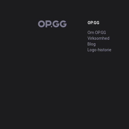
OP.GG
OP.GG
Om OP.GG
Virksomhed
Blog
Logo-historie