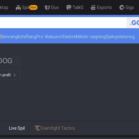
ktop
Spil
Duo
TalkG
Esports
Gigs
New
🏆 Rank Up in 3 Days! Ch
Skinrangliste
Rang
Pro tilskuere
Statistik
Multi-søgning
Spilopdatering
DOG
 profil.
Live Spil
Teamfight Tactics