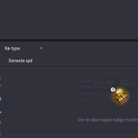
Kø-type
Seneste spil
T
%
P
Der er ikke nogen nylige match
2
d