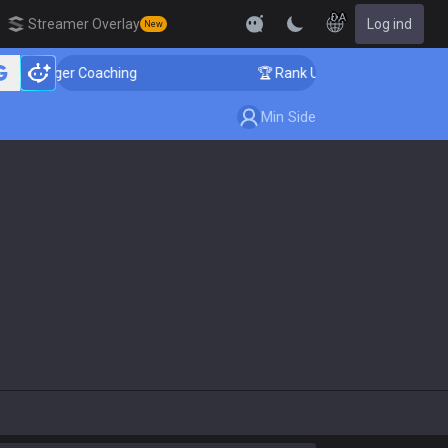
DA
Streamer Overlay
Log ind
New
allenger Coaching
🏆 Rank Up in 3 Days! Challenger 
Min Side