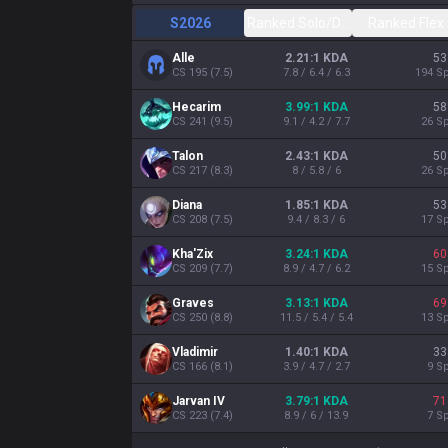
S2026
Ranked Solo/Duo
Ranked Flex
Alle
2.21:1 KDA
53
CS
195
(
7.5
)
7.8 / 6.4 / 6.3
194
Sp
Hecarim
3.99:1 KDA
58
CS
241
(
9.5
)
9.1 / 4.2 / 7.7
26
Sp
Talon
2.43:1 KDA
50
CS
217
(
8.3
)
8 / 5.8 / 6
26
Sp
Diana
1.85:1 KDA
53
CS
208
(
7.5
)
9.4 / 8.3 / 6
17
Sp
Kha'Zix
3.24:1 KDA
60
CS
209
(
7.7
)
8.9 / 4.7 / 6.2
15
Sp
Graves
3.13:1 KDA
69
CS
250
(
8.8
)
11.5 / 5.4 / 5.4
13
Sp
Vladimir
1.40:1 KDA
33
CS
166
(
8.1
)
3.9 / 4.7 / 2.7
9
Sp
Jarvan IV
3.79:1 KDA
71
CS
223
(
7.4
)
8.9 / 6 / 13.9
7
Sp