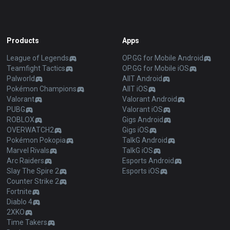
Products
Apps
League of Legends
OP.GG for Mobile Android
Teamfight Tactics
OP.GG for Mobile iOS
Palworld
AllT Android
Pokémon Champions
AllT iOS
Valorant
Valorant Android
PUBG
Valorant iOS
ROBLOX
Gigs Android
OVERWATCH2
Gigs iOS
Pokémon Pokopia
TalkG Android
Marvel Rivals
TalkG iOS
Arc Raiders
Esports Android
Slay The Spire 2
Esports iOS
Counter Strike 2
Fortnite
Diablo 4
2XKO
Time Takers