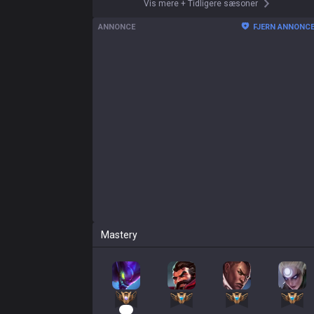
Vis mere
+
Tidligere sæsoner
ANNONCE
FJERN ANNONC
Mastery
10