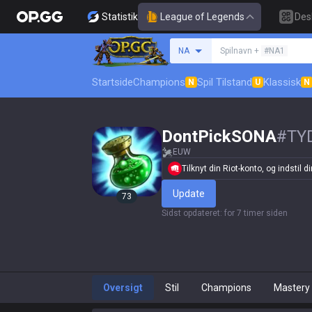
Statistik
League of Legends
Des
Søg en indkalder
NA
Spilnavn +
#NA1
Startside
Champions
Spil Tilstand
Klassisk
N
U
N
DontPickSONA
#
TY
EUW
Tilknyt din Riot-konto, og indstil din
Update
73
Sidst opdateret
:
for 7 timer siden
Oversigt
Stil
Champions
Mastery