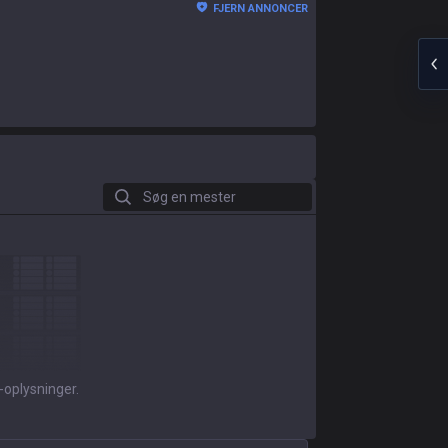
FJERN ANNONCER
Søg en mester
-oplysninger.