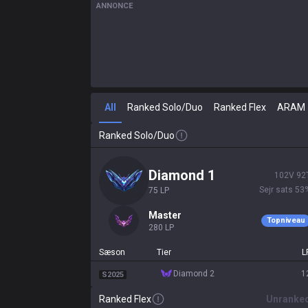
ANNONCE
All
Ranked Solo/Duo
Ranked Flex
ARAM
Ranked Solo/Duo
diamond 1
102
V
92
Sejr sats
53
75
LP
master
Topniveau
280
LP
Sæson
Tier
L
diamond 2
1
S2025
Ranked Flex
Unranke