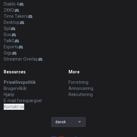
Diablo 4
2XKO
Time Takers
Desktop
Spil
Duo
TalkG
Esports
Gigs
Streamer Overlay
Resources
More
Privatlivspolitik
Forretning
Brugervilkår
Annoncering
Hjælp
Rekruttering
E-mail forespørgsel
Kontakt os
dansk