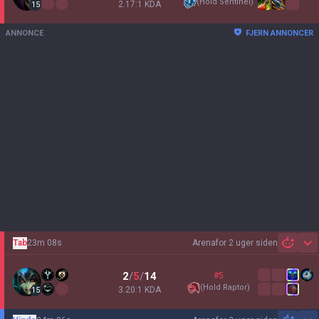
(
Hold Sentinel
)
2.17:1 KDA
15
ANNONCE
FJERN ANNONCER
Tab
23m 08s
Arena
for 2 uger siden
Sh
2
/
5
/
14
#5
(
Hold Raptor
)
3.20:1 KDA
15