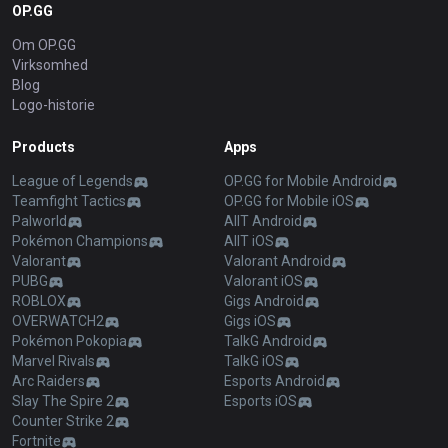
OP.GG
Om OP.GG
Virksomhed
Blog
Logo-historie
Products
Apps
League of Legends
OP.GG for Mobile Android
Teamfight Tactics
OP.GG for Mobile iOS
Palworld
AllT Android
Pokémon Champions
AllT iOS
Valorant
Valorant Android
PUBG
Valorant iOS
ROBLOX
Gigs Android
OVERWATCH2
Gigs iOS
Pokémon Pokopia
TalkG Android
Marvel Rivals
TalkG iOS
Arc Raiders
Esports Android
Slay The Spire 2
Esports iOS
Counter Strike 2
Fortnite