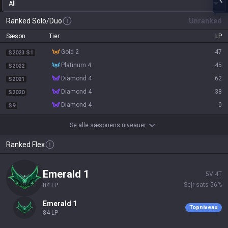
All
Ranked Solo/Duo
Unranked
Sæson
Tier
LP
gold 2
47
S2023 S1
platinum 4
45
S2022
diamond 4
62
S2021
diamond 4
38
S2020
diamond 4
0
S9
Se alle sæsonens niveauer
Ranked Flex
emerald 1
5
V
4
T
Sejr sats
56
%
84
LP
emerald 1
Topniveau
84
LP