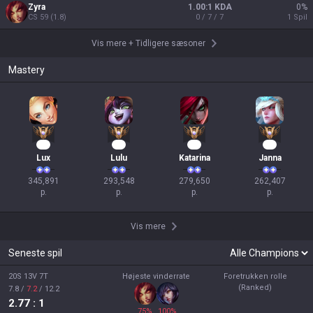
Zyra
1.00:1 KDA
0
%
CS
59
(
1.8
)
0 / 7 / 7
1
Spil
Vis mere
+
Tidligere sæsoner
Mastery
34
29
28
26
Lux
Lulu
Katarina
Janna
345,891

293,548

279,650

262,407

p.
p.
p.
p.
Vis mere
Seneste spil
20S 13V 7T
Højeste vinderrate
Foretrukken rolle
(Ranked)
7.8
/
7.2
/
12.2
2.77
: 1
75
%
100
%