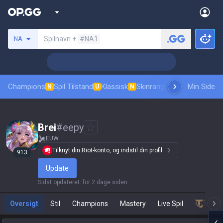
Søg en indkalder
Spilnavn +
#NA1
NA
Champions
Spil Tilstand
Klassisk
Skinrangliste
Rang
Min Side
Pro tilsk
N
U
N
Brei
#
eepy
EUW
Tilknyt din Riot-konto, og indstil din profil.
913
Update
Sidst opdateret
:
for 2 dage siden
Oversigt
Stil
Champions
Mastery
Live Spil
Teamf