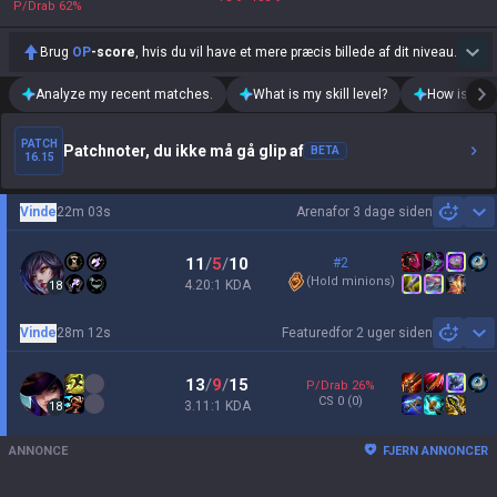
P/Drab
62
%
Brug
OP
-score
, hvis du vil have et mere præcis billede af dit niveau.
Analyze my recent matches.
What is my skill level?
How is my t
PATCH
Patchnoter, du ikke må gå glip af
BETA
16.15
Vinde
22m 03s
Arena
for 3 dage siden
Sh
11
/
5
/
10
#2
(
Hold minions
)
4.20:1 KDA
18
Vinde
28m 12s
Featured
for 2 uger siden
Sh
13
/
9
/
15
P/Drab
26
%
CS
0
(0)
3.11:1 KDA
18
ANNONCE
FJERN ANNONCER