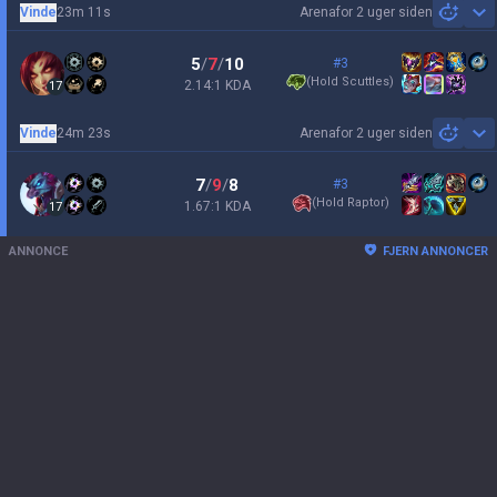
Vinde
23m 11s
Arena
for 2 uger siden
Sh
5
/
7
/
10
#3
(
Hold Scuttles
)
2.14:1 KDA
17
Vinde
24m 23s
Arena
for 2 uger siden
Sh
7
/
9
/
8
#3
(
Hold Raptor
)
1.67:1 KDA
17
ANNONCE
FJERN ANNONCER