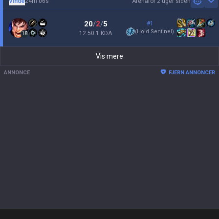
Vinde
24m 06s
Arena
for 2 uger siden
Sh
20
/
2
/
5
#1
(
Hold Sentinel
)
12.50:1 KDA
18
Vis mere
ANNONCE
FJERN ANNONCER