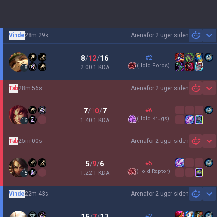
Vinde
28m 29s
Arena
for 2 uger siden
Sh
8
/
12
/
16
#2
(
Hold Poros
)
2.00:1 KDA
18
Tab
28m 56s
Arena
for 2 uger siden
Sh
7
/
10
/
7
#6
(
Hold Krugs
)
1.40:1 KDA
16
Tab
25m 00s
Arena
for 2 uger siden
Sh
5
/
9
/
6
#5
(
Hold Raptor
)
1.22:1 KDA
15
Vinde
22m 43s
Arena
for 2 uger siden
Sh
15
/
7
/
17
#2