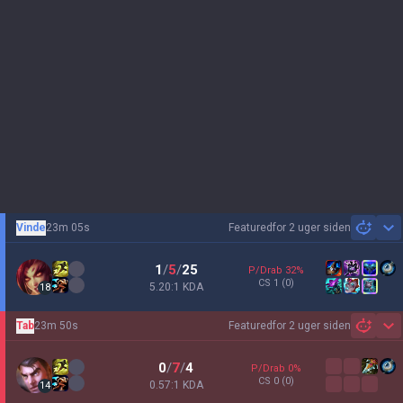
Vinde
23m 05s
Featured
for 2 uger siden
Sh
1
/
5
/
25
P/Drab
32
%
CS
1
(0)
5.20:1 KDA
18
Tab
23m 50s
Featured
for 2 uger siden
Sh
0
/
7
/
4
P/Drab
0
%
CS
0
(0)
0.57:1 KDA
14