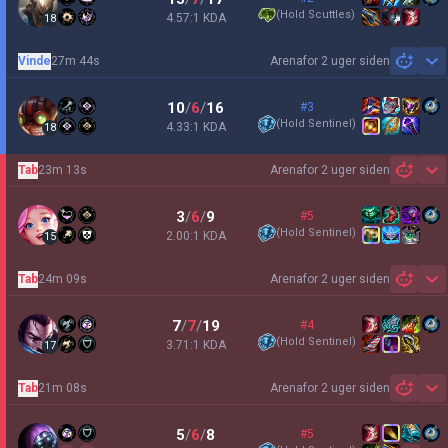
(
Hold Scuttles
)
4.57:1 KDA
18
Vinde
27m 44s
Arena
for 2 uger siden
Sh
10
/
6
/
16
#3
(
Hold Sentinel
)
4.33:1 KDA
18
Tab
23m 13s
Arena
for 2 uger siden
Sh
3
/
6
/
9
#5
(
Hold Sentinel
)
2.00:1 KDA
15
Tab
24m 09s
Arena
for 2 uger siden
Sh
7
/
7
/
19
#4
(
Hold Sentinel
)
3.71:1 KDA
17
Tab
21m 08s
Arena
for 2 uger siden
Sh
5
/
6
/
8
#5