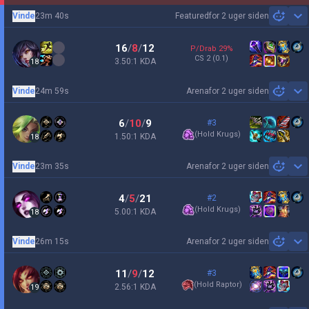
Vinde
23m 40s
Featured
for 2 uger siden
Sh
16
/
8
/
12
P/Drab
29
%
CS
2
(0.1)
3.50:1 KDA
18
Vinde
24m 59s
Arena
for 2 uger siden
Sh
6
/
10
/
9
#3
(
Hold Krugs
)
1.50:1 KDA
18
Vinde
23m 35s
Arena
for 2 uger siden
Sh
4
/
5
/
21
#2
(
Hold Krugs
)
5.00:1 KDA
18
Vinde
26m 15s
Arena
for 2 uger siden
Sh
11
/
9
/
12
#3
(
Hold Raptor
)
2.56:1 KDA
19