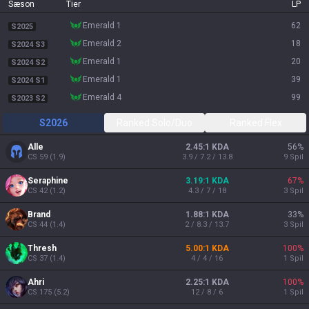
Sæson
Tier
LP
emerald 1
62
S2025
emerald 2
18
S2024 S3
emerald 1
20
S2024 S2
emerald 1
39
S2024 S1
emerald 4
99
S2023 S2
S2026
Ranked Solo/Duo
Ranked Flex
Alle
2.45:1 KDA
56
%
CS
59
(
1.9
)
3.9 / 7.2 / 13.8
9
Spil
Seraphine
3.19:1 KDA
67
%
CS
42
(
1.2
)
4.3 / 7 / 18
3
Spil
Brand
1.88:1 KDA
33
%
CS
44
(
1.4
)
2 / 8.3 / 13.7
3
Spil
Thresh
5.00:1 KDA
100
%
CS
37
(
1.4
)
4 / 4 / 16
1
Spil
Ahri
2.25:1 KDA
100
%
CS
175
(
5.2
)
12 / 8 / 6
1
Spil