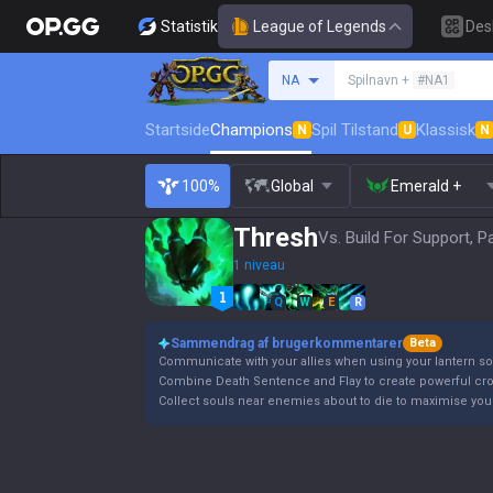
Statistik
League of Legends
Des
Søg en indkalder
NA
Spilnavn +
#NA1
Startside
Champions
Spil Tilstand
Klassisk
N
U
N
100%
Global
Emerald +
Thresh
Vs. Build For Support, P
1 niveau
Q
W
E
R
Sammendrag af brugerkommentarer
Beta
Communicate with your allies when using your lantern so
Combine Death Sentence and Flay to create powerful cro
Collect souls near enemies about to die to maximise your 