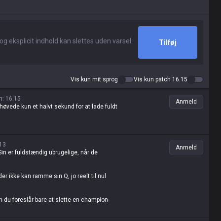
Tilføj
Vis kun mit sprog
Vis kun patch 16.15
n
:
16.15
Anmeld
øvede kun et halvt sekund for at lade fuldt
13
Anmeld
Sin er fuldstændig ubrugelige, når de
er ikke kan ramme sin Q, jo reelt til nul
n du foreslår bare at slette en champion-
g ind med det hykleri?