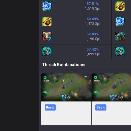
57.51
%
1,518 Spil
60.49
%
1,473 Spil
59.83
%
1,190 Spil
57.42
%
1,099 Spil
Thresh
Kombinationer
Basic
Basic
Q + E
Q + Q + E