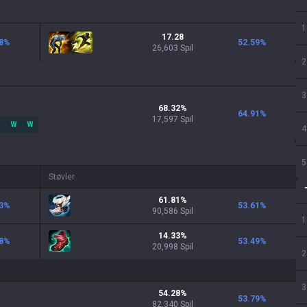
1
17.28
8
%
52.59
%
26,603 Spil
2
3
68.32
%
64.91
%
17,597
Spil
W
W
4
5
Støvler
61.81
%
3
%
53.61
%
90,586
Spil
1
14.33
%
8
%
53.49
%
20,998
Spil
2
3
54.28
%
53.79
%
82,340
Spil