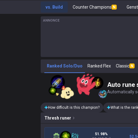
vs. Build
Counter Champions
Gens
N
ANNONCE
Ranked Solo/Duo
Ranked Flex
Classic
N
Auto rune 
Automatically se
How difficult is this champion?
What is the ran
Thresh
runer
51.98%
52.5