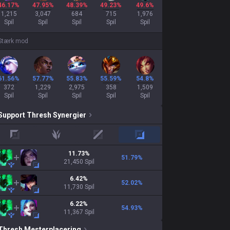
46.17%
47.95%
48.39%
49.23%
49.6%
1,215
3,047
684
715
1,976
Spil
Spil
Spil
Spil
Spil
Stærk mod
61.56%
57.77%
55.83%
55.59%
54.8%
372
1,229
2,975
358
1,509
Spil
Spil
Spil
Spil
Spil
Support
Thresh
Synergier
top
jungle
mid
adc
11.73
%
51.79
%
21,450
Spil
6.42
%
52.02
%
11,730
Spil
6.22
%
54.93
%
11,367
Spil
Thresh
Mesterplacering