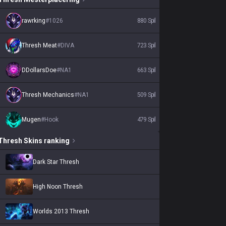
rawrking
#
1026
880
Spil
Thresh Meat
#
DIVA
723
Spil
DDollarsDoe
#
NA1
663
Spil
Thresh Mechanics
#
NA1
509
Spil
Mugen
#
Hook
479
Spil
Thresh
Skins
ranking
Dark Star Thresh
High Noon Thresh
Worlds 2013 Thresh