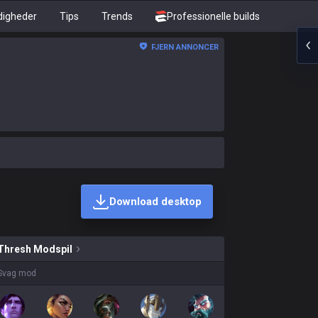
digheder
Tips
Trends
Professionelle builds
FJERN ANNONCER
Download desktop
skins on sale?
Thresh
Modspil
Svag mod