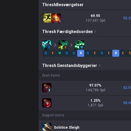
Thresh
Besværgelser
69.95
52.2
107,681 Spil
Thresh
Færdighedsorden
Q
E
W
Q
E
W
Q
Q
R
Q
E
Q
E
R
E
E
Thresh
Genstandsbyggerier
Start Items
97.07
%
52.5
144,786
Spil
2
1.25
%
50.0
1,871
Spil
Support items
Solstice Sleigh