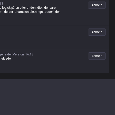
13
Anmeld
e logisk på en eller anden idiot, der bare
om de der 'champion-sletnings-tosser', der
Anmeld
uger siden
Version
:
16.13
Anmeld
 helvede