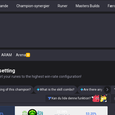
tande
Champion-synergier
Runer
Masters Builds
Fær
ARAM
Arena
U
setting
t your runes to the highest win-rate configuration!
king of this champion?
What is the skill combo?
Are there any Thresh 
Kan du lide denne funktion?
22.08%
4
%
53.20
%