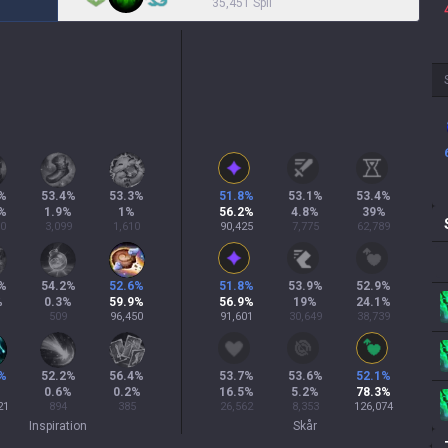
35,451 Spil
%
53.4
%
53.3
%
51.8
%
53.1
%
53.4
%
%
1.9
%
1
%
56.2
%
4.8
%
39
%
30
3,099
1,610
90,425
7,775
62,789
%
54.2
%
52.6
%
51.8
%
53.9
%
52.9
%
%
0.3
%
59.9
%
56.9
%
19
%
24.1
%
509
96,450
91,601
30,649
38,739
%
52.2
%
56.4
%
53.7
%
53.6
%
52.1
%
%
0.6
%
0.2
%
16.5
%
5.2
%
78.3
%
21
894
385
26,562
8,353
126,074
Inspiration
Skår