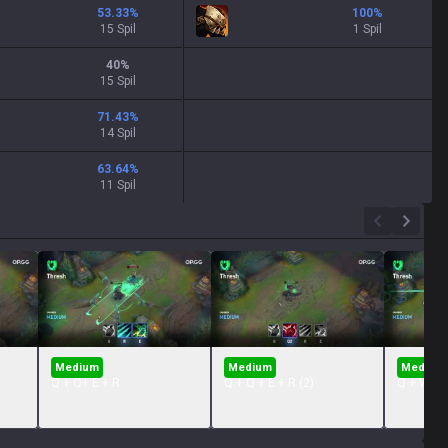
53.33
%
100
%
15 Spil
1 Spil
40
%
15 Spil
71.43
%
14 Spil
63.64
%
11 Spil
Medium
Medium
Medium
Q + Q+ E + R
Q + Q + E + R (2)
Q + W + 