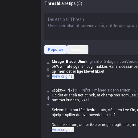
Thresh
Lanetips (5)
Populær
Seneste
Mirage_Blade_Jhin
English
for 5 dage siden
Versio
56% winrate pga. en bug, makker. Hans E-passiv beh
0
op, men det er lige blevet fikset.
View original
정상화시키기
한국어
for 1 måned siden
Version
:
16.
Og det er altså rigtigt nok, at champions som Lee 
4
rammer bunden, ikke?
Selvom han har fået bedre stats, så er en Lee Sin, d
hjælp – spiller du overhovedet spillet?
Du snakker om, at der ikke er nogen logik i det, me
skill – du har jo selv nul logik, så hvad bilder du di
View original