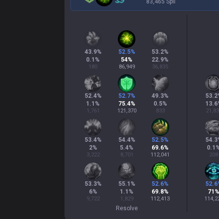
83,465 Spil
43.9
%
52.5
%
53.2
%
0.1
%
54
%
22.9
%
180
86,949
36,835
52.4
%
52.7
%
49.3
%
53.2
1.1
%
75.4
%
0.5
%
13.6
1,761
121,370
833
21,8
53.4
%
54.4
%
52.5
%
54.3
2
%
5.4
%
69.6
%
0.1
3,222
8,701
112,041
208
53.3
%
55.1
%
52.6
%
52.6
6
%
1.1
%
69.8
%
71
9,722
1,829
112,413
114,2
Resolve