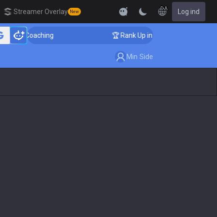
DA
Streamer Overlay
Log ind
New
r Coaching
🏆 Rank Up in 3 Days! Challenger Coachin
Min Side