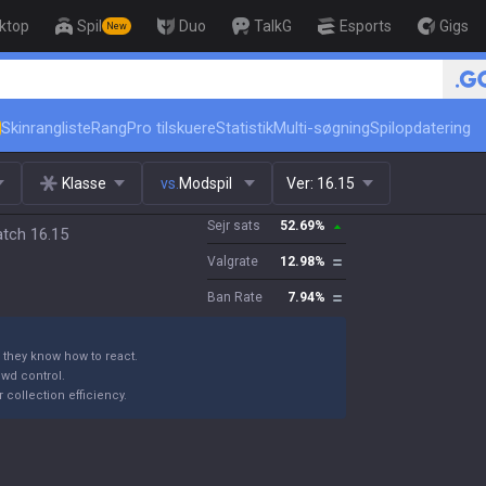
ktop
Spil
Duo
TalkG
Esports
Gigs
New
🏆 Rank Up in 3 Days! Challenge
Skinrangliste
Rang
Pro tilskuere
Statistik
Multi-søgning
Spilopdatering
Klasse
vs.
Modspil
Ver:
16.15
Sejr sats
52.69
%
atch 16.15
Valgrate
12.98
%
Ban Rate
7.94
%
 they know how to react.
wd control.
collection efficiency.