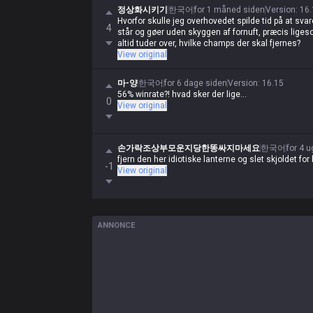
정상화시키기
한국어
for 1 måned siden
Version
:
16.
Hvorfor skulle jeg overhovedet spilde tid på at svar
4
står og gøer uden skyggen af fornuft, præcis liges
altid tuder over, hvilke champs der skal fjernes?
View original
마-양
한국어
for 6 dage siden
Version
:
16.15
56% winrate?! hvad sker der lige...
0
View original
손가락조상부모운지당한똥싸지마세요
한국어
for 4 
fjern den her idiotiske lanterne og slet skjoldet for
-1
View original
ANNONCE