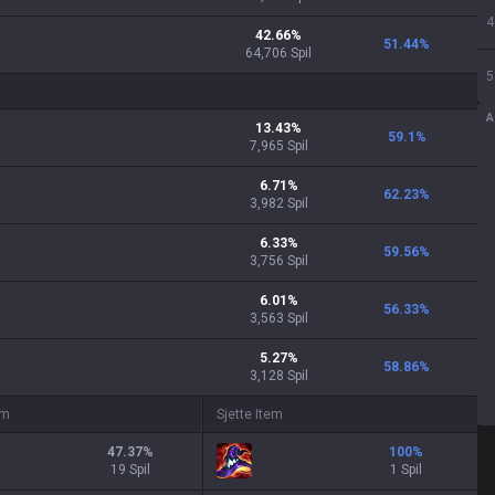
4
42.66
%
51.44
%
64,706
Spil
5
A
13.43
%
59.1
%
7,965
Spil
6.71
%
62.23
%
3,982
Spil
6.33
%
59.56
%
3,756
Spil
6.01
%
56.33
%
3,563
Spil
5.27
%
58.86
%
3,128
Spil
em
Sjette Item
47.37
%
100
%
19 Spil
1 Spil