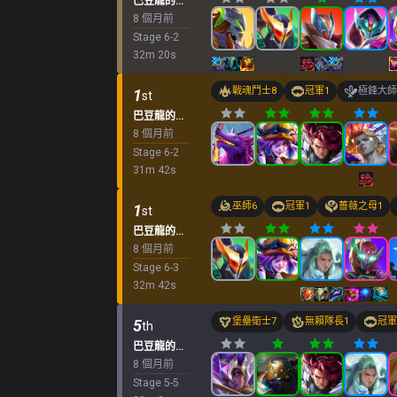
巴豆龍的經典寶藏
8 個月前
Stage
6
-
2
32
m
20
s
戰魂鬥士
8
冠軍
1
極鋒大師
1
st
巴豆龍的經典寶藏
8 個月前
Stage
6
-
2
31
m
42
s
巫師
6
冠軍
1
薔薇之母
1
1
st
巴豆龍的經典寶藏
8 個月前
Stage
6
-
3
32
m
42
s
堡壘衛士
7
無賴隊長
1
冠軍
5
th
巴豆龍的經典寶藏
8 個月前
Stage
5
-
5