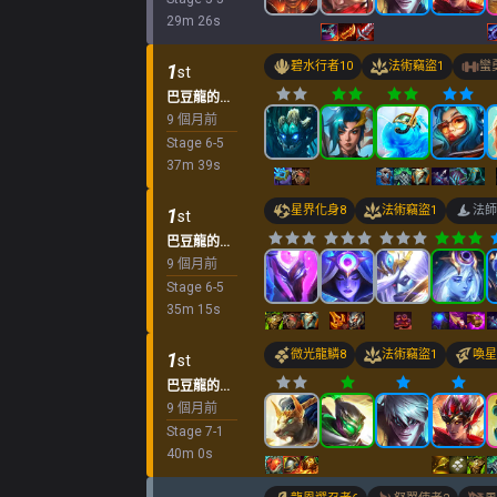
29
m
26
s
碧水行者
10
法術竊盜
1
蠻
1
st
巴豆龍的「k.o.競技場
9 個月前
Stage
6
-
5
37
m
39
s
星界化身
8
法術竊盜
1
法師
1
st
巴豆龍的「k.o.競技場
9 個月前
Stage
6
-
5
35
m
15
s
微光龍鱗
8
法術竊盜
1
喚星
1
st
巴豆龍的「k.o.競技場
9 個月前
Stage
7
-
1
40
m
0
s