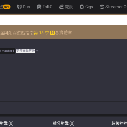
戲
Duo
TalkG
電競
Gigs
Streamer O
New
實驗室
強與削弱
遊戲指南
第 18 季
N
dmaster
I
更多賽季等級
對戰
(0)
積分對戰
(0)
超級抽