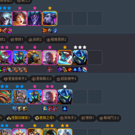
暴使者
2
戰士
2
師
2
導師
1
巫師
2
戰略軍師
2
重量級拳手
2
重裝戰士
2
超能機甲
3
1
怪獸訓練家
1
薔薇之母
1
摔角手
2
導師
1
戰魂鬥士
2