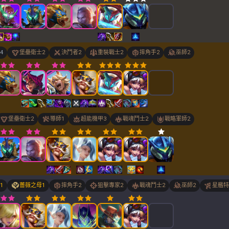
4
堡壘衛士
2
決鬥者
2
重裝戰士
2
摔角手
2
巫師
2
堡壘衛士
2
導師
1
超能機甲
3
戰魂鬥士
2
戰略軍師
2
1
薔薇之母
1
摔角手
2
狙擊專家
2
戰魂鬥士
2
巫師
2
星艦特