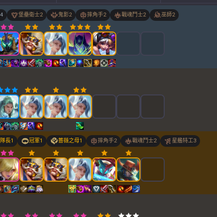
4
堡壘衛士
2
鬼影
2
摔角手
2
戰魂鬥士
2
巫師
2
隊長
1
冠軍
1
薔薇之母
1
摔角手
2
戰魂鬥士
2
星艦特工
3