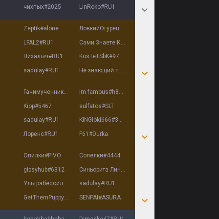
чихпых
#
2025
LinRoko
#
RU1
Zeptik
#
alone
ЛовкийОгурец
#
RU1
LFAL2
#
RU1
Сами 3наете Кто
#
RU1
Пихaлыч
#
RU1
KosTeTSbK
#
9735
sadulay
#
RU1
Не знающий побед
#
fff
Гачимученник
#
Ago
im famous
#
h82w8
Kiop
#
5467
sulfatos
#
SLT
sadulay
#
RU1
KINGloki666
#
3349
Лоренс
#
RU1
F61
#
Durka
Опилки
#
PIVO
Сопелки
#
4444
gipsyhub
#
6312
Синьорита Линукс
#
1991
Ультрабессилие
#
3101
sadulay
#
RU1
GetThemPuppy
#
2121
SENPAI
#
ASURA