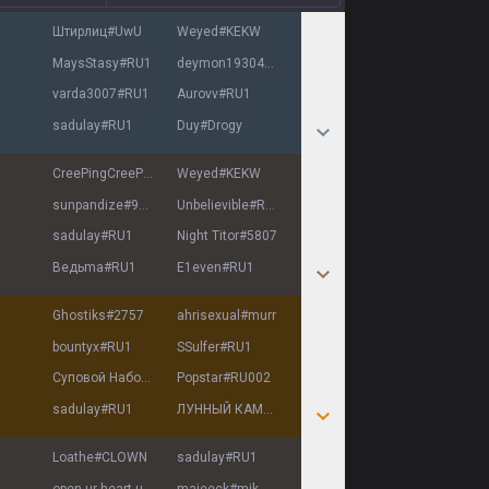
Штирлиц
#
UwU
Weyed
#
KEKW
MaysStasy
#
RU1
deymon19304
#
RU1
varda3007
#
RU1
Aurovv
#
RU1
sadulay
#
RU1
Duy
#
Drogy
CreePingCreePs
#
RU1
Weyed
#
KEKW
sunpandize
#
9297
Unbelievible
#
RU1
sadulay
#
RU1
Night Titor
#
5807
Beдьma
#
RU1
Е1еvеn
#
RU1
Ghostiks
#
2757
ahrisexual
#
murr
bountyx
#
RU1
SSulfer
#
RU1
Суповой Наборчик
#
ихлеб
Popstar
#
RU002
sadulay
#
RU1
ЛУННЫЙ КАМЕНЬ
#
RU1
Loathe
#
CLOWN
sadulay
#
RU1
open ur heart up
#
ctrl
majeeck
#
mjk