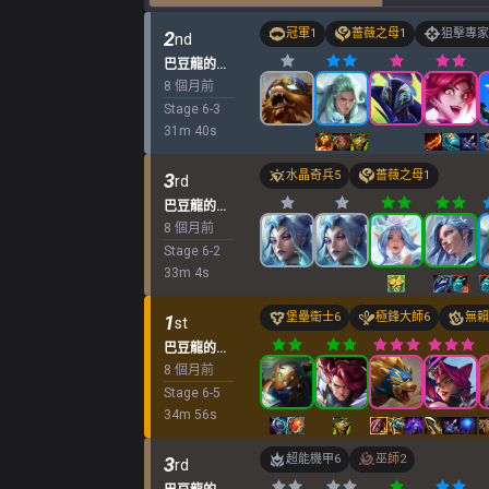
冠軍
1
薔薇之母
1
狙擊專家
2
nd
巴豆龍的經典寶藏
8 個月前
Stage
6
-
3
31
m
40
s
水晶奇兵
5
薔薇之母
1
3
rd
巴豆龍的經典寶藏
8 個月前
Stage
6
-
2
33
m
4
s
堡壘衛士
6
極鋒大師
6
無賴
1
st
巴豆龍的經典寶藏
8 個月前
Stage
6
-
5
34
m
56
s
超能機甲
6
巫師
2
3
rd