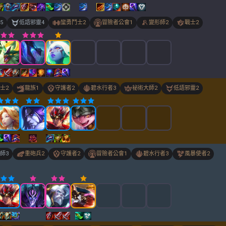
5
低語邪靈
4
蠻勇鬥士
2
冒險者公會
1
變形師
2
戰士
2
士
2
龍族
1
守護者
2
碧水行者
3
祕術大師
2
低語邪靈
2
師
3
重砲兵
2
守護者
2
冒險者公會
1
碧水行者
3
風暴使者
2