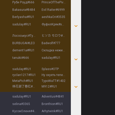
Руби Роуд
#
666
PrinceOfThePivo
#
1337
Bakasura
#
8484
Evil Raiter
#
6999
Berlyasha
#
RU1
aeshkaOri
#
3535
sadulay
#
RU1
ФуфелКряк
#
хехе
Лососькус
#
Тунец
ヒソカ モロウ
#
32R
BURBUGAI
#
LEO
Badwolf
#
777
dement1a
#
RU1
Складка нежити
#
RU1
tanukii
#
666
sadulay
#
RU1
sadulay
#
RU1
Sylаss
#
OTP
ryclan1217
#
RU1
Ну охуеть теперь
#
RU1
MetaPich
#
RU1
TypoWaTT
#
1402
林花谢了春红
#
212
M912
#
RU1
sadulay
#
RU1
Adventus
#
4841
selina
#
3365
Bronthion
#
RU1
КусокОленя
#
4038
Arhytwink
#
RU1