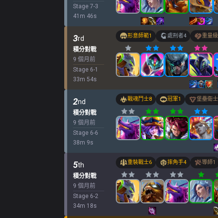
Stage
7
-
3
41
m
46
s
形意師範
1
處刑者
4
重量級
3
rd
積分對戰
9 個月前
Stage
6
-
1
33
m
54
s
戰魂鬥士
8
冠軍
1
堡壘衛士
2
nd
積分對戰
9 個月前
Stage
6
-
6
38
m
9
s
重裝戰士
6
摔角手
4
導師
1
5
th
積分對戰
9 個月前
Stage
6
-
2
34
m
18
s