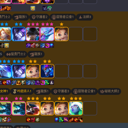
勇鬥士
2
龍族
1
守護者
2
冒險者公會
1
法師
3
5
蠻勇鬥士
2
龍族
1
女神
1
吟遊詩人
1
龍族
1
守護者
3
冒險者公會
1
祕術大師
2