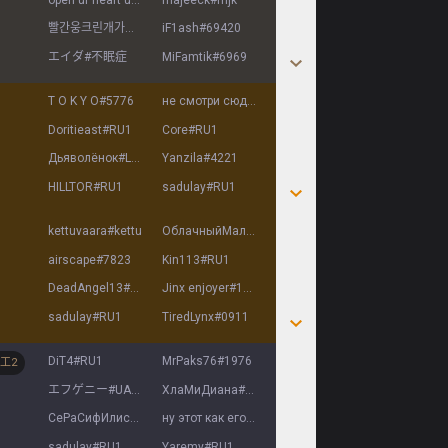
빨간웅크린개가점심으로비둘기먹다
iF1ash
#
69420
#
6078
エイダ
#
不眠症
MiFamtik
#
6969
T O K Y O
#
5776
не смотри сюда
#
666
Doritieast
#
RU1
Core
#
RU1
Дьяволёнок
#
Lesbi
Yanzila
#
4221
HILLTOR
#
RU1
sadulay
#
RU1
kettuvaara
#
kettu
ОблачныйМальфит
#
42409
airscape
#
7823
Kin113
#
RU1
DeadAngel13
#
2847
Jinx enjoyer
#
13340
sadulay
#
RU1
TiredLynx
#
0911
DiT4
#
RU1
MrPaks76
#
1976
工
2
エフゲニー
#
UA25
ХлаМиДиaна
#
27491
СеРаСифИлиc
#
sexy
ну этот как его
#
нутот
sadulay
#
RU1
Yaremy
#
RU1