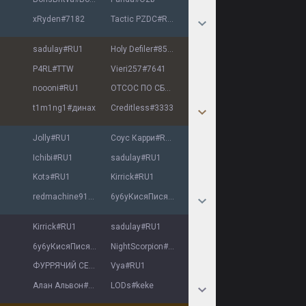
xRyden
#
7182
Tactic PZDC
#
RU1
sadulay
#
RU1
Holy Defiler
#
8585
P4RL
#
TTW
Vieri257
#
7641
noooni
#
RU1
ОТСОС ПО СБП
#
6767
t1m1ng1
#
динах
Creditless
#
3333
Jolly
#
RU1
Соус Карри
#
RU1
Ichibi
#
RU1
sadulay
#
RU1
Kotэ
#
RU1
Kirrick
#
RU1
redmachine91
#
7509
6у6уКисяПися
#
RU1
Kirrick
#
RU1
sadulay
#
RU1
6у6уКисяПися
#
RU1
NightScorpion
#
RU1
ФУРРЯЧИЙ CEKC
#
Furry
Vya
#
RU1
Алан Альвон
#
RU1
LODs
#
keke