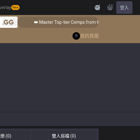
ZH
verlay
登入
New
Feedback
👑 Master Top-tier Comps from the Best!
👑 Ma
.gg
我的頁面
抽樂
(0)
雙人搭檔
(0)