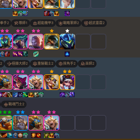
拳手
2
導師
1
超能機甲
3
戰略軍師
2
超武雷霆
2
2
極鋒大師
2
重裝戰士
2
摔角手
2
巫師
2
戰魂鬥士
2