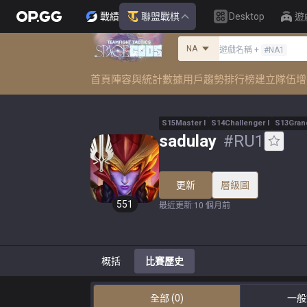
戰績
聯盟戰棋
Desktop
遊
NA
遊戲名稱
+
#
NA1
首頁
陣容與統計數據
用戶趨勢
排行榜
建立隊伍
增
S
15
Master
I
S
14
Challenger
I
S
13
Gran
sadulay
#
RU1
更新
層級圖
551
最近更新
:
10 個月前
概括
比賽歷史
全部
(0)
一般