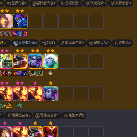
3
星界化身
3
冒險者公會
1
怒翼使者
3
微光龍鱗
3
風暴使者
3
詩人
1
冒險者公會
3
龍族
1
龍恩選召者
2
祕術大師
2
變形師
2
1
龍恩選召者
2
冒險者公會
1
祕術大師
2