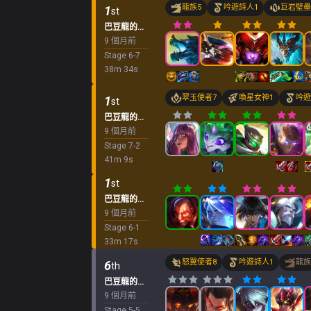
龍族
5
吟遊詩人
1
巨岩壁壘
1
st
巴豆龍的「k.o.競技場
9 個月前
Stage
6
-
7
38
m
34
s
翠玉使者
7
喚星女神
1
吟遊
1
st
巴豆龍的「k.o.競技場
9 個月前
Stage
7
-
2
41
m
9
s
1
st
巴豆龍的「k.o.競技場
9 個月前
Stage
6
-
1
33
m
17
s
怒翼使者
8
吟遊詩人
1
龍族
6
th
巴豆龍的「k.o.競技場
9 個月前
Stage
5
-
5