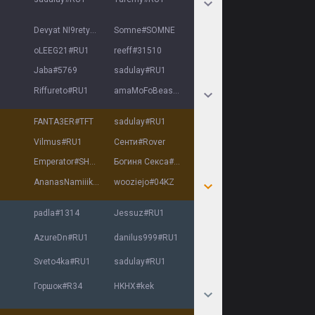
Devyat NI9retyat
#
ZEF
Somne
#
SOMNE
oLEEG21
#
RU1
reeff
#
31510
Jaba
#
5769
sadulay
#
RU1
Riffureto
#
RU1
amaMoFoBeast
#
4961
FANTA3ER
#
TFT
sadulay
#
RU1
Vilmus
#
RU1
Сенти
#
Rover
Emperator
#
SHANY
Богиня Секса
#
sexy
AnanasNamiiik
#
RU1
wooziejo
#
04KZ
padla
#
1314
Jessuz
#
RU1
AzureDn
#
RU1
danilus999
#
RU1
Svеto4ka
#
RU1
sadulay
#
RU1
Горшок
#
R34
HKHX
#
kek