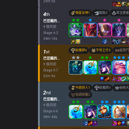
29
m
0
s
喚星女神
1
龍族
2
翠玉使者
4
th
巴豆龍的「k.o.競技場
9 個月前
Stage
6
-
2
34
m
10
s
飲魔師
4
不世之才
3
蠻勇鬥
1
st
巴豆龍的「k.o.競技場
9 個月前
Stage
5
-
7
32
m
9
s
吟遊詩人
1
飲魔師
3
祕術大
2
nd
低語邪靈
2
巴豆龍的「k.o.競技場
9 個月前
Stage
6
-
6
38
m
44
s