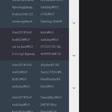
hahahhahhahahaha
#
Dimaska47
cya
#
RU1
АрнольдШварцПепе
sadulay
#
Пепе
#
RU1
Drakonchik123
#
RU1
x756
#
RU1
толянчурбан
#
kayzz
Гвинтед Фэйт
#
GWENT
Vieri257
#
7641
Kotэ
#
RU1
bodik24
#
RU1
sadulay
#
RU1
cai xu kun
#
RU1
ОТСОС ПО СБП
#
6767
t1m1ng1
#
динах
ФУРРЯЧИЙ CEKC
#
Furry
Vieri257
#
7641
xRyden
#
7182
orehD
#
RU1
Tactic PZDC
#
RU1
BUBL
#
RU1
Headhunter890
#
RU1
sadulay
#
RU1
Kotэ
#
RU1
Vieri257
#
7641
ГлинoMec
#
RU1
sadulay
#
RU1
DMT
#
196ru
BorisBritva
#
Boris
Panda
#
Ozb