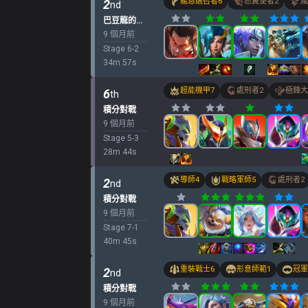
龍恩選召者
6
怒翼使者
2
風
2
nd
巴豆龍的「k.o.競技場
9 個月前
Stage
6
-
2
34
m
57
s
超能機甲
7
處刑者
2
極鋒大
6
th
積分對戰
9 個月前
Stage
5
-
3
28
m
44
s
導師
4
戰略軍師
5
處刑者
2
2
nd
積分對戰
9 個月前
Stage
7
-
1
40
m
45
s
重裝戰士
6
形意師範
1
冠軍
2
nd
積分對戰
9 個月前