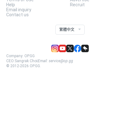
Help
Recruit
Email inquiry
Contact us
繁體中文
Company:
OP.GG
CEO:
Sangrak Choi
Email:
service@op.gg
© 2012-
2026
OP.GG.