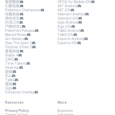
聯盟戰棋
OP.GG for Mobile iOS
幻獸帕魯
AllT Android
Pokémon Champions
AllT iOS
特戰英豪
Valorant Android
絕地求生
Valorant iOS
ROBLOX
Gigs Android
鬥陣特攻2
Gigs iOS
Pokémon Pokopia
TalkG Android
Marvel Rivals
TalkG iOS
Arc Raiders
Esports Android
Slay The Spire 2
Esports iOS
Counter Strike 2
要塞英雄
Diablo 4
2XKO
Time Takers
Desktop
遊戲
Duo
TalkG
電競
Gigs
Streamer Overlay
Resources
More
Privacy Policy
Business
Terms of Use
Advertise