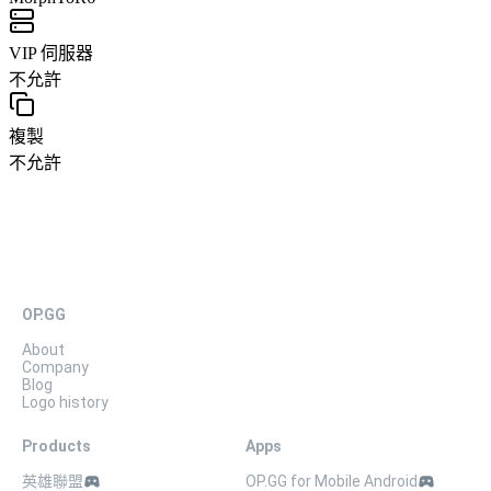
VIP 伺服器
不允許
複製
不允許
OP.GG
About
Company
Blog
Logo history
Products
Apps
英雄聯盟
OP.GG for Mobile Android