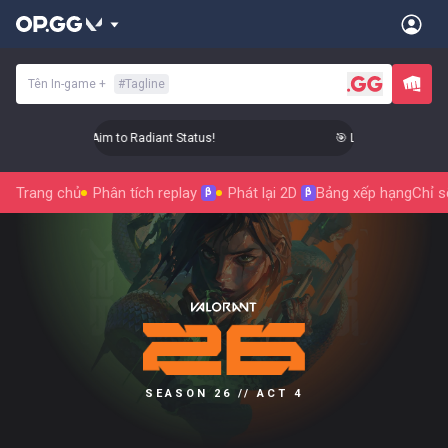
Tên In-game
+
#
Tagline
 Level Up Your Aim to Radiant Status!
🎯 Level Up Your Aim 
Trang chủ
Phân tích replay
Phát lại 2D
Bảng xếp hạng
Chỉ s
β
β
SEASON 26 // ACT 4