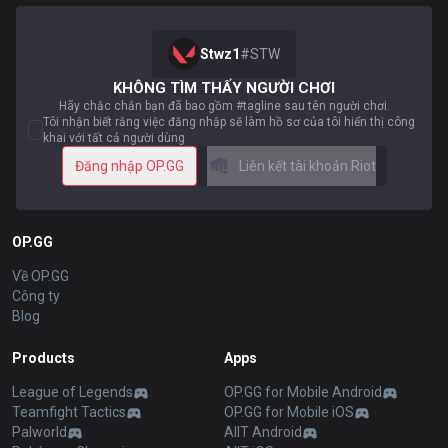
Stwz1
#
STW
KHÔNG TÌM THẤY NGƯỜI CHƠI
Hãy chắc chắn bạn đã bao gồm #tagline sau tên người chơi.
Tôi nhận biết rằng việc đăng nhập sẽ làm hồ sơ của tôi hiển thị công
khai với tất cả người dùng
Đăng nhập OP.GG
Liên kết tài khoản Riot
OP.GG
Về OP.GG
Công ty
Blog
Products
Apps
League of Legends
OP.GG for Mobile Android
Teamfight Tactics
OP.GG for Mobile iOS
Palworld
AllT Android