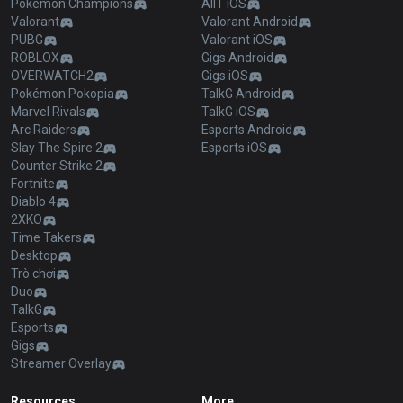
Pokémon Champions
AllT iOS
Valorant
Valorant Android
PUBG
Valorant iOS
ROBLOX
Gigs Android
OVERWATCH2
Gigs iOS
Pokémon Pokopia
TalkG Android
Marvel Rivals
TalkG iOS
Arc Raiders
Esports Android
Slay The Spire 2
Esports iOS
Counter Strike 2
Fortnite
Diablo 4
2XKO
Time Takers
Desktop
Trò chơi
Duo
TalkG
Esports
Gigs
Streamer Overlay
Resources
More