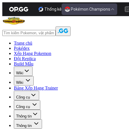
Thống kê
Pokémon Champions
Trang chủ
Pokédex
Xếp Hạng Pokemon
Đội Replica
Build Mẫu
Wiki
Wiki
Bảng Xếp Hạng Trainer
Công cụ
Công cụ
Thông tin
Thông tin