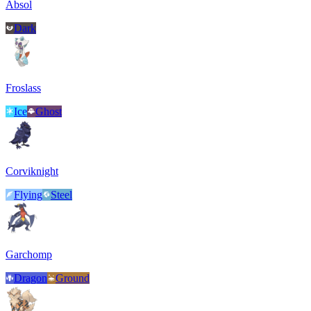
Absol
Dark
Froslass
Ice
Ghost
Corviknight
Flying
Steel
Garchomp
Dragon
Ground