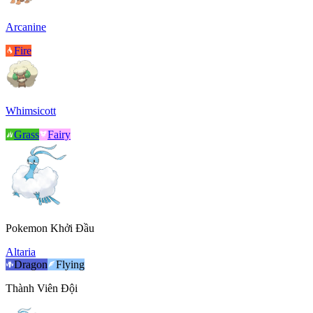
Arcanine
Fire
Whimsicott
Grass
Fairy
Pokemon Khởi Đầu
Altaria
Dragon
Flying
Thành Viên Đội