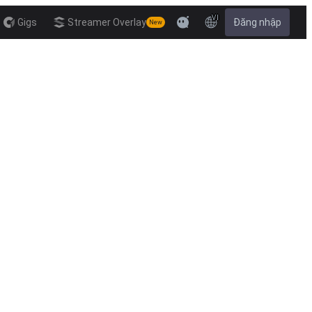
VI
Gigs
Streamer Overlay
Đăng nhập
New