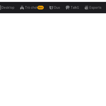
Desktop
Trò chơi
Duo
TalkG
Esports
New