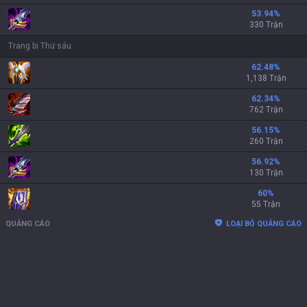
53.94
%
330 Trận
Trang bị Thứ sáu
62.48
%
1,138 Trận
62.34
%
762 Trận
56.15
%
260 Trận
56.92
%
130 Trận
60
%
55 Trận
QUẢNG CÁO
LOẠI BỎ QUẢNG CÁO