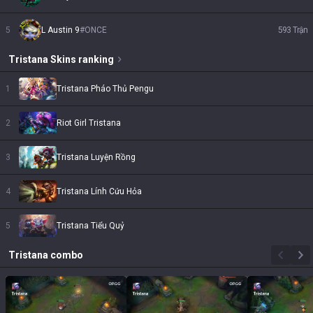
5
L Austin 9
#
ONCE
593
Trận
Tristana
Skins
ranking
1
Tristana Pháo Thủ Pengu
2
Riot Girl Tristana
3
Tristana Luyện Rồng
4
Tristana Lính Cứu Hỏa
5
Tristana Tiểu Quỷ
Tristana
combo