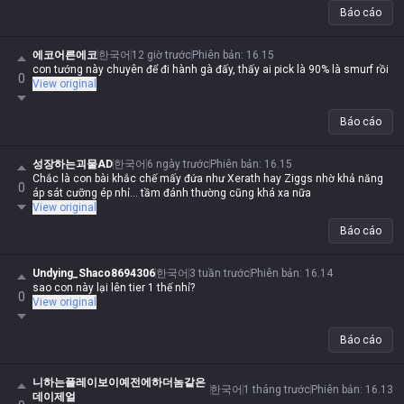
Báo cáo
에코어른에코
한국어
12 giờ trước
Phiên bản
:
16.15
con tướng này chuyên để đi hành gà đấy, thấy ai pick là 90% là smurf rồi
0
View original
Báo cáo
성장하는괴물AD
한국어
6 ngày trước
Phiên bản
:
16.15
Chắc là con bài khắc chế mấy đứa như Xerath hay Ziggs nhờ khả năng
0
áp sát cưỡng ép nhỉ... tầm đánh thường cũng khá xa nữa
View original
Báo cáo
Undying_Shaco8694306
한국어
3 tuần trước
Phiên bản
:
16.14
sao con này lại lên tier 1 thế nhỉ?
0
View original
Báo cáo
니하는플레이보이예전에하더놈같은
한국어
1 tháng trước
Phiên bản
:
16.13
데이제얼