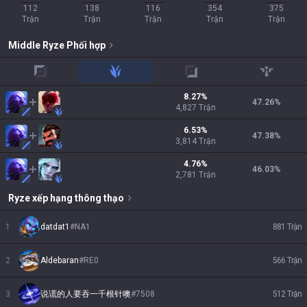
112
138
116
354
375
Trận
Trận
Trận
Trận
Trận
Middle
Ryze
Phối hợp
top
jungle
adc
support
8.27
%
47.26
%
4,827
Trận
6.53
%
47.38
%
3,814
Trận
4.76
%
46.03
%
2,781
Trận
Ryze
xếp hạng thông thạo
1
datdat1
#
NA1
881
Trận
2
Aldebaran
#
RE0
566
Trận
3
说谎的人要吞一千根针噢
#
7508
512
Trận