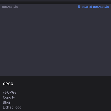
QUẢNG CÁO
LOẠI BỎ QUẢNG CÁO
OP.GG
về OP.GG
Công ty
Blog
Lịch sử logo