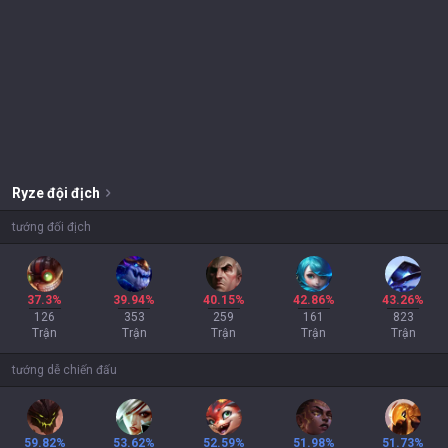
Ryze
đội địch
tướng đối địch
37.3%
39.94%
40.15%
42.86%
43.26%
126
353
259
161
823
Trận
Trận
Trận
Trận
Trận
tướng dễ chiến đấu
59.82%
53.62%
52.59%
51.98%
51.73%