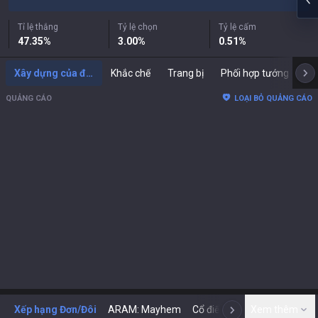
Tỉ lệ thắng
Tỷ lệ chọn
Tỷ lệ cấm
47.35
%
3.00
%
0.51
%
Xây dựng của đối thủ
Khắc chế
Trang bị
Phối hợp tướng
Bả
QUẢNG CÁO
LOẠI BỎ QUẢNG CÁO
Xếp hạng Đơn/Đôi
ARAM: Mayhem
Cổ điển
ARENA
Xem thêm
Tod
N