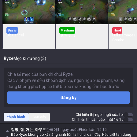
Basic
Medium
Hard
Ult Cancel
QEWQEQ
Full Damage D
Combo
Ryze
Mẹo Đi đường (3)
đăng ký
Chỉ hiển thị ngôn ngữ của tôi
thịnh hành
Gần đây
Chỉ hiển thị bản cập nhật 16.15
절망_잘_거는_아무무
한국어
1 ngày trước
Phiên bản
:
16.15
Bảo Ryze không có kỹ năng sinh tồn là hơi bị oan đấy. Nếu biết tận dụng