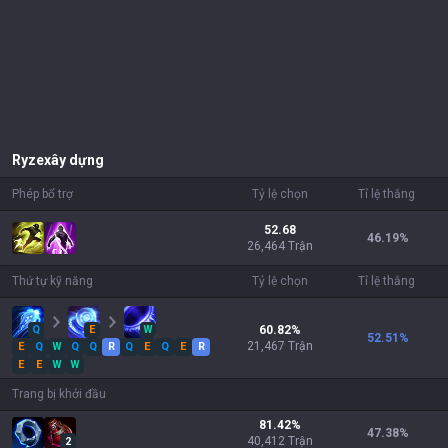
Ryze
xây dựng
Phép bổ trợ
Tỷ lệ chọn
Tỉ lệ thắng
52.68
46.19
%
26,464 Trận
Thứ tự kỹ năng
Tỷ lệ chọn
Tỉ lệ thắng
Q
E
W
60.82
%
52.51
%
21,467
Trận
E
Q
W
Q
Q
R
Q
E
Q
E
R
E
E
W
W
Trang bị khởi đầu
81.42
%
47.38
%
40,412
Trận
2