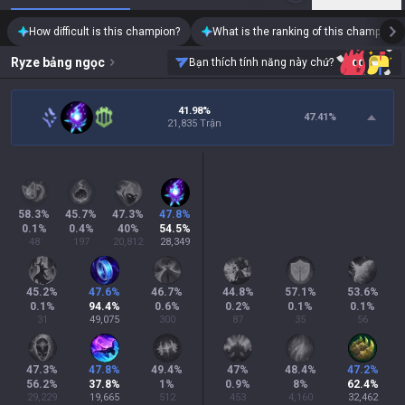
How difficult is this champion?
What is the ranking of this champion?
Ryze
bảng ngọc
Bạn thích tính năng này chứ?
41.98%
47.41
%
21,835 Trận
58.3
%
45.7
%
47.3
%
47.8
%
0.1
%
0.4
%
40
%
54.5
%
48
197
20,812
28,349
45.2
%
47.6
%
46.7
%
44.8
%
57.1
%
53.6
%
0.1
%
94.4
%
0.6
%
0.2
%
0.1
%
0.1
%
31
49,075
300
87
35
56
47.3
%
47.8
%
49.4
%
47
%
48.4
%
47.2
%
56.2
%
37.8
%
1
%
0.9
%
8
%
62.4
%
29,229
19,665
512
453
4,160
32,462