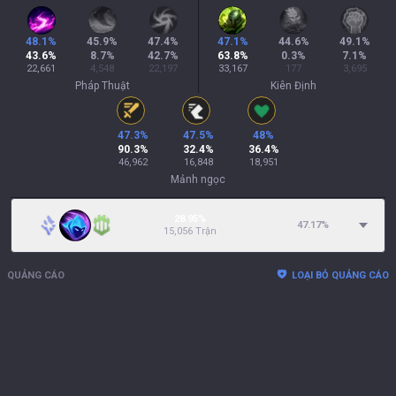
48.1
%
45.9
%
47.4
%
47.1
%
44.6
%
49.1
%
43.6
%
8.7
%
42.7
%
63.8
%
0.3
%
7.1
%
22,661
4,548
22,197
33,167
177
3,695
Pháp Thuật
Kiên Định
47.3
%
47.5
%
48
%
90.3
%
32.4
%
36.4
%
46,962
16,848
18,951
Mảnh ngọc
28.95%
47.17
%
15,056 Trận
QUẢNG CÁO
LOẠI BỎ QUẢNG CÁO