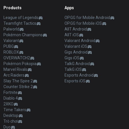
Products
Apps
League of Legends
OP.GG for Mobile Android
Teamfight Tactics
OP.GG for Mobile iOS
Palworld
AllT Android
Pokémon Champions
AllT iOS
Valorant
Valorant Android
PUBG
Valorant iOS
ROBLOX
Gigs Android
OVERWATCH2
Gigs iOS
Pokémon Pokopia
TalkG Android
Marvel Rivals
TalkG iOS
Arc Raiders
Esports Android
Slay The Spire 2
Esports iOS
Counter Strike 2
Fortnite
Diablo 4
2XKO
Time Takers
Desktop
Trò chơi
Duo