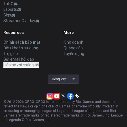
TalkG
Esports
Gigs
Streamer Overlay
Resources
More
Chính sách bảo mật
Kinh doanh
Điều khoản sử dụng
Quảng cáo
Trợ giúp
Tuyển dụng
Gửi email hỏi đáp
Liên hệ với chúng tôi
Tiếng Việt
© 2012-
2026
OP.GG. OP.GG is not endorsed by Riot Games and does not
reflect the views or opinions of Riot Games or anyone officially involved in
producing or managing League of Legends. League of Legends and Riot
Games are trademarks or registered trademarks of Riot Games, Inc. League
of Legends © Riot Games, Inc.